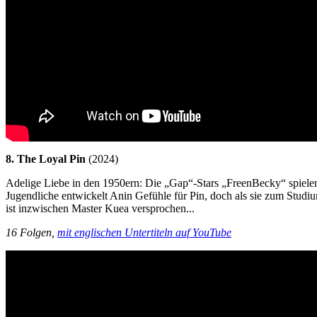
8. The Loyal Pin
(2024)
Adelige Liebe in den 1950ern: Die „Gap“-Stars „FreenBecky“ spielen
Jugendliche entwickelt Anin Gefühle für Pin, doch als sie zum Studiu
ist inzwischen Master Kuea versprochen...
16 Folgen,
mit englischen Untertiteln auf YouTube