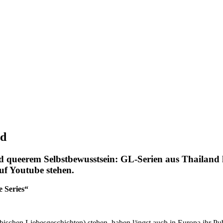
nd
d queerem Selbstbewusstsein: GL-Serien aus Thailand
auf Youtube stehen.
 Series“
bischen Liebesgeschichten) stehen, haben längst auch in Europa ihr Pub