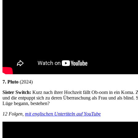
7. Pluto
(2024)
Sister Switch
:
Kurz nach ihrer Hochzeit fällt Ob-oom in ein Koma. Zu
und die entpuppt sich zu deren Überraschung als Frau und als blind.
Lüge begann, bestehen?
12 Folgen,
mit englischen Untertiteln auf YouTub
e