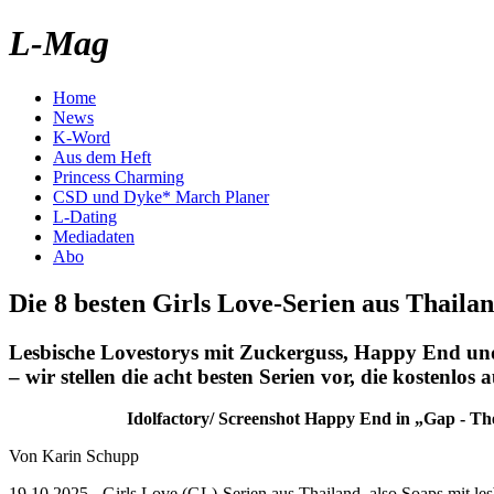
L-Mag
Home
News
K-Word
Aus dem Heft
Princess Charming
CSD und Dyke* March Planer
L-Dating
Mediadaten
Abo
Die 8 besten Girls Love-Serien aus Thaila
Lesbische Lovestorys mit Zuckerguss, Happy End un
– wir stellen die acht besten Serien vor, die kostenlos 
Idolfactory/ Screenshot
Happy End in „Gap - The
Von Karin Schupp
19.10.2025 - Girls Love (GL)-Serien aus Thailand, also Soaps mit les