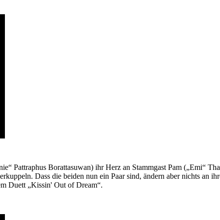
nnie“ Pattraphus Borattasuwan) ihr Herz an Stammgast Pam („Emi“ Thas
kuppeln. Dass die beiden nun ein Paar sind, ändern aber nichts an ih
em Duett „Kissin' Out of Dream“.