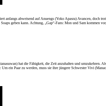
ert anfangs abweisend auf Anuengs (Yoko Apasra) Avancen, doch trotz 
r in Soaps geben kann. Achtung, „Gap“-Fans: Mon und Sam kommen vor, w
nasuwan) hat die Fähigkeit, die Zeit anzuhalten und umzukehren. Als 
 Um ein Paar zu werden, muss sie ihre jüngere Schwester Vivi (Manao N