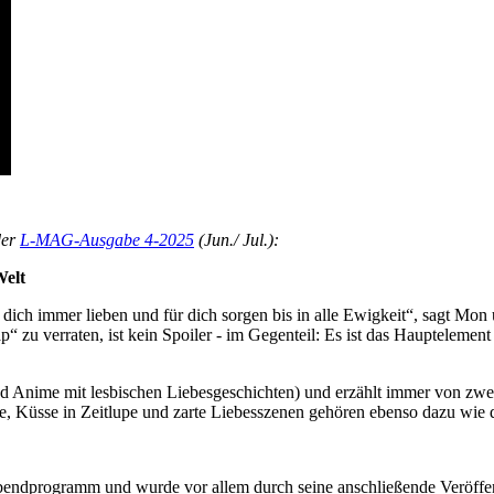
der
L-MAG-Ausgabe 4
-2025
(Jun./ Jul.):
Welt
dich immer lieben und für dich sorgen bis in alle Ewigkeit“, sagt Mon 
zu verraten, ist kein Spoiler - im Gegenteil: Es ist das Hauptelement 
nd Anime mit lesbischen Liebesgeschichten) und erzählt immer von zwe
 Küsse in Zeitlupe und zarte Liebesszenen gehören ebenso dazu wie d
Abendprogramm und wurde vor allem durch seine anschließende Veröffe