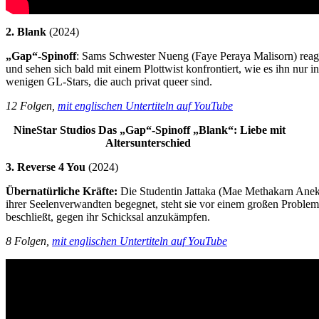
2. Blank
(2024)
„Gap“-Spinoff
: Sams Schwester Nueng (Faye Peraya Malisorn) reagi
und sehen sich bald mit einem Plottwist konfrontiert, wie es ihn nu
wenigen GL-Stars, die auch privat queer sind.
12 Folgen,
mit englischen Untertiteln auf YouTube
NineStar Studios
Das „Gap“-Spinoff „Blank“: Liebe mit
Altersunterschied
3. Reverse 4 You
(2024)
Übernatürliche Kräfte:
Die Studentin Jattaka (Mae Methakarn Anekta
ihrer Seelenverwandten begegnet, steht sie vor einem großen Problem:
beschließt, gegen ihr Schicksal anzukämpfen.
8 Folgen,
mit englischen Untertiteln auf YouTube