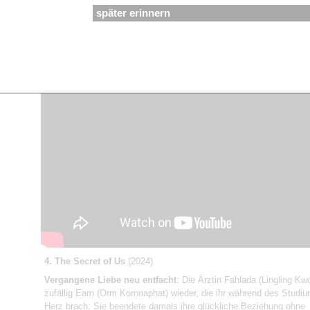
Seelenverwandten begegnet, steht sie vor einem großen Problem:
später erinnern
Paar zu werden, muss sie ihre jüngere Schwester Vivi (Manao Na
Polsombat), die sie über alles liebt, opfern. Doch Jattaka beschli
ihr Schicksal anzukämpfen.
8 Folgen,
mit englischen Untertiteln auf YouTube
4. The Secret of Us
(2024)
Vergangene Liebe neu entfacht
: Die Ärztin Fahlada (Lingling Kwon
zufällig Earn (Orm Kornnaphat) wieder, die ihr während des Studi
Herz brach: Sie beendete damals ihre glückliche Beziehung ohne