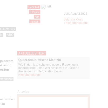
Heftinhalt
E-Paper
Juli / August 2026
Abo
Jetzt am Kiosk
Kontakt
› hier abonnieren!
CHARMING
EN
ABO
AKTUELLES HEFT
Queer-feministische Medizin
 queerem
Wie finden lesbische und queere Frauen gute
st auch
medizinische Hilfe? Wer schliesst die Lücken?
besten
Ausserdem im Heft: Pride-Special
Hier abonnieren!
Screenshot
Anzeige
 lesbischen
ikum