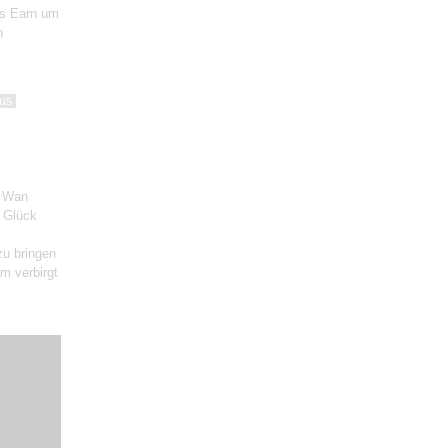
ls Earn um
n
us
t Wan
m Glück
zu bringen
m verbirgt