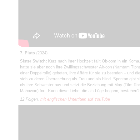
7. Pluto
(2024)
Sister Switch
:
Kurz nach ihrer Hochzeit fällt Ob-oom in ein Koma
hatte sie aber noch ihre Zwillingsschwester Air-oon (Namtam Tipna
einer Doppelrolle) gebeten, ihre Affäre für sie zu beenden – und di
sich zu deren Überraschung als Frau und als blind. Spontan gibt s
als ihre Schwester aus und setzt die Beziehung mit May (Film R
Mahawan) fort. Kann diese Liebe, die als Lüge begann, bestehen?
12 Folgen,
mit englischen Untertiteln auf YouTub
e