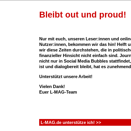
Bleibt out und proud!
2. Blank
(2024)
Nur mit euch, unseren Leser:innen und onlin
„Gap“-Spinoff
: Sams Schwester Nueng (Faye Peraya Malisorn) r
Nutzer:innen, bekommen wir das hin! Helft u
anfangs abweisend auf Anuengs (Yoko Apasra) Avancen, doch tro
wir diese Zeiten durchstehen, die in politisch
Altersunterschieds von 16 Jahren verlieben sich die beiden – und
finanzieller Hinsicht nicht einfach sind. Jour
bald mit einem Plottwist konfrontiert, wie es ihn nur in Soaps geb
nicht nur in Social Media Bubbles stattfinde
Achtung, „Gap“-Fans: Mon und Sam kommen vor, werden aber vo
ist und dialogbereit bleibt, hat es zunehmen
Darstellerinnen gespielt. Faye ist einer der wenigen GL-Stars, die 
Unterstützt unsere Arbeit!
queer sind.
12 Folgen,
mit englischen Untertiteln auf YouTube
Vielen Dank!
NineStar Stud
Euer L-MAG-Team
Das „Gap“-Spinoff „Blank“: Liebe mit Altersunterschied
3. Reverse 4 You
(2024)
Übernatürliche Kräfte:
Die Studentin Jattaka (Mae Methakarn
Anektanasuwan) hat die Fähigkeit, die Zeit anzuhalten und umzuk
L-MAG.de unterstütze ich! >>
sie in ihrer Kommilitonin Four (Christine Gulasatree Michalsky) ihr