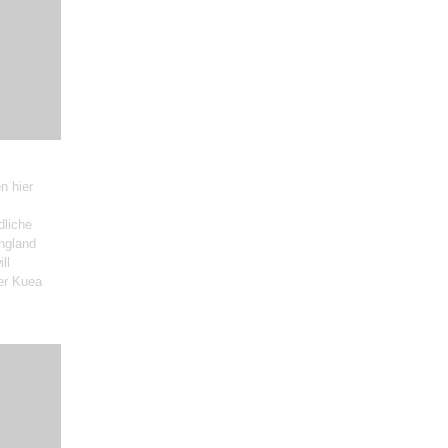
n hier
dliche
ngland
ll
ter Kuea