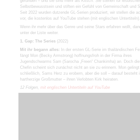
gefunden – und sie sind mehr als Kitsch: Sie stehen für lesbische
Selbstbewusstsein und stiften ein Gefühl von Gemeinschaft und So
Seit 2022 wurden dutzende GL-Serien produziert, wir stellen die a
vor, die kostenlos auf YouTube stehen (mit englischen Untertiteln)
Wenn ihr mehr über das Genre und seine Stars erfahren wollt, dan
unter der Liste weiter.
1. Gap: The Series
(2022)
Mit ihr begann alles:
In der ersten GL-Serie im thailändischen F
fängt Mon (Becky Armstrong) hoffnungsfroh in der Firma ihres
Jugendschwarms Sam (Sarocha „Freen“ Chankimha) an. Doch die
Chefin scheint sich zunächst nicht an sie zu erinnern. Mon gelingt
schließlich, Sams Herz zu erobern, aber die soll – darauf besteht i
hartherzige Großmutter – ihren Verlobten Kirk heiraten.
12 Folgen,
mit englischen Untertiteln auf YouTube