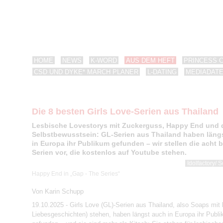
HOME
NEWS
K-WORD
AUS DEM HEFT
PRINCESS 
CSD UND DYKE* MARCH PLANER
L-DATING
MEDIADAT
Die 8 besten Girls Love-Serien aus Thailand
Lesbische Lovestorys mit Zuckerguss, Happy End und
Selbstbewusstsein: GL-Serien aus Thailand haben läng
in Europa ihr Publikum gefunden – wir stellen die acht 
Serien vor, die kostenlos auf Youtube stehen.
Idolfactory/ 
Happy End in „Gap - The Series“
Von Karin Schupp
19.10.2025 - Girls Love (GL)-Serien aus Thailand, also Soaps mit
Liebesgeschichten) stehen, haben längst auch in Europa ihr Publ