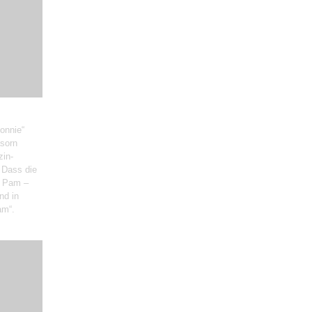
Bonnie“
sorn
zin-
 Dass die
r Pam –
nd in
am“.