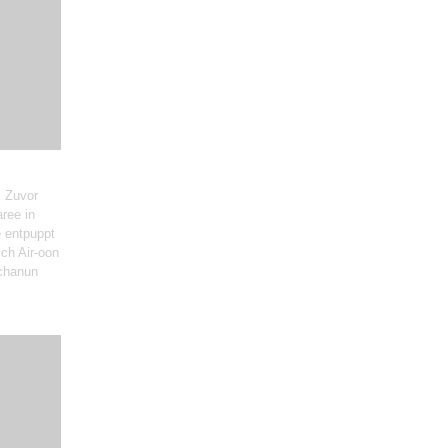
. Zuvor
ree in
e entpuppt
ich Air-oon
achanun