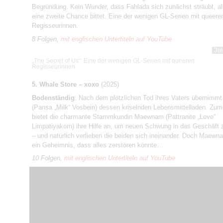
Begründung. Kein Wunder, dass Fahlada sich zunächst sträubt, a
eine zweite Chance bittet. Eine der wenigen GL-Serien mit queere
Regisseurinnen.
8 Folgen,
mit englischen Untertiteln auf YouTube
3pl
„The Secret of Us“: Eine der wenigen GL-Serien mit queeren
Regisseurinnen
5. Whale Store – xoxo
(2025)
Bodenständig
: Nach dem plötzlichen Tod ihres Vaters übernimm
(Pansa „Milk“ Vosbein) dessen kriselnden Lebensmittelladen. Zu
bietet die charmante Stammkundin Maewnam (Pattranite „Love“
Limpatiyakorn) ihre Hilfe an, um neuen Schwung in das Geschäft 
– und natürlich verlieben die beiden sich ineinander. Doch Maewna
ein Geheimnis, dass alles zerstören könnte…
10 Folgen,
mit englischen Untertiteln auf YouTube