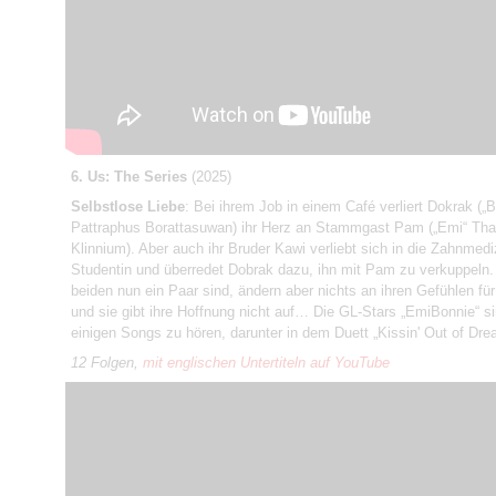
6. Us: The Series
(2025)
Selbstlose Liebe
: Bei ihrem Job in einem Café verliert Dokrak („
Pattraphus Borattasuwan) ihr Herz an Stammgast Pam („Emi“ Tha
Klinnium). Aber auch ihr Bruder Kawi verliebt sich in die Zahnmedi
Studentin und überredet Dobrak dazu, ihn mit Pam zu verkuppeln.
beiden nun ein Paar sind, ändern aber nichts an ihren Gefühlen fü
und sie gibt ihre Hoffnung nicht auf… Die GL-Stars „EmiBonnie“ si
einigen Songs zu hören, darunter in dem Duett „Kissin' Out of Dre
12 Folgen,
mit englischen Untertiteln auf YouTube