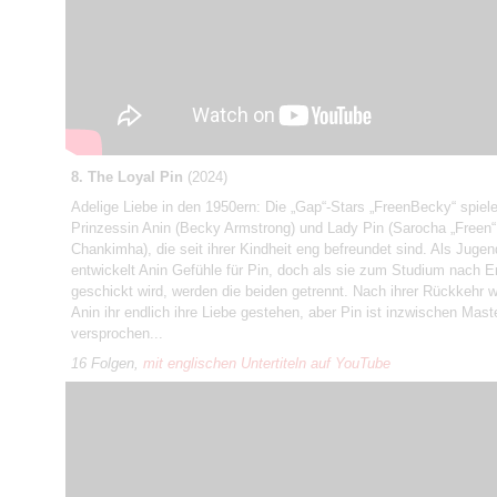
8. The Loyal Pin
(2024)
Adelige Liebe in den 1950ern: Die „Gap“-Stars „FreenBecky“ spiele
Prinzessin Anin (Becky Armstrong) und Lady Pin (Sarocha „Freen“
Chankimha), die seit ihrer Kindheit eng befreundet sind. Als Jugen
entwickelt Anin Gefühle für Pin, doch als sie zum Studium nach E
geschickt wird, werden die beiden getrennt. Nach ihrer Rückkehr wi
Anin ihr endlich ihre Liebe gestehen, aber Pin ist inzwischen Mas
versprochen...
16 Folgen,
mit englischen Untertiteln auf YouTube