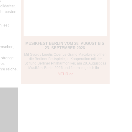
s
lidarität.
cht besten
.
n lest
MUSIKFEST BERLIN VOM 28. AUGUST BIS
ernsehen,
23. SEPTEMBER 2026
Mit György Ligetis Oper Le Grand Macabre eröffnen
 strenge
die Berliner Festspiele, in Kooperation mit der
 es
Stiftung Berliner Philharmoniker, am 28. August das
Musikfest Berlin 2026 und feiern zugleich ihr ...
hre reiche,
MEHR >>