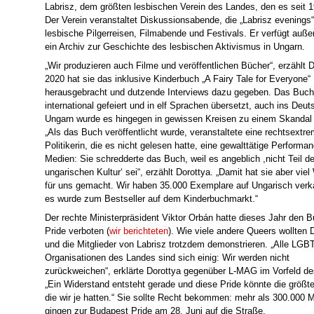
Labrisz, dem größten lesbischen Verein des Landes, den es seit 1
Der Verein veranstaltet Diskussionsabende, die „Labrisz evenings“
lesbische Pilgerreisen, Filmabende und Festivals. Er verfügt auße
ein Archiv zur Geschichte des lesbischen Aktivismus in Ungarn.
„Wir produzieren auch Filme und veröffentlichen Bücher“, erzählt D
2020 hat sie das inklusive Kinderbuch „A Fairy Tale for Everyone“
herausgebracht und dutzende Interviews dazu gegeben. Das Buc
international gefeiert und in elf Sprachen übersetzt, auch ins Deut
Ungarn wurde es hingegen in gewissen Kreisen zu einem Skandal
„Als das Buch veröffentlicht wurde, veranstaltete eine rechtsextr
Politikerin, die es nicht gelesen hatte, eine gewalttätige Performanc
Medien: Sie schredderte das Buch, weil es angeblich ,nicht Teil de
ungarischen Kultur‘ sei“, erzählt Dorottya. „Damit hat sie aber vie
für uns gemacht. Wir haben 35.000 Exemplare auf Ungarisch verk
es wurde zum Bestseller auf dem Kinderbuchmarkt.“
Der rechte Ministerpräsident Viktor Orbán hatte dieses Jahr den 
Pride verboten (
wir berichteten
). Wie viele andere Queers wollten 
und die Mitglieder von Labrisz trotzdem demonstrieren. „Alle LGB
Organisationen des Landes sind sich einig: Wir werden nicht
zurückweichen“, erklärte Dorottya gegenüber L-MAG im Vorfeld de
„Ein Widerstand entsteht gerade und diese Pride könnte die größt
die wir je hatten.“ Sie sollte Recht bekommen: mehr als 300.000
gingen zur Budapest Pride am 28. Juni auf die Straße.