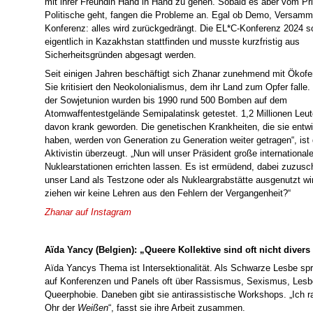
mit ihrer Freundin Hand in Hand zu gehen. Sobald es aber vom Pri
Politische geht, fangen die Probleme an. Egal ob Demo, Versamm
Konferenz: alles wird zurückgedrängt. Die EL*C-Konferenz 2024 so
eigentlich in Kazakhstan stattfinden und musste kurzfristig aus
Sicherheitsgründen abgesagt werden.
Seit einigen Jahren beschäftigt sich Zhanar zunehmend mit Ökof
Sie kritisiert den Neokolonialismus, dem ihr Land zum Opfer falle. 
der Sowjetunion wurden bis 1990 rund 500 Bomben auf dem
Atomwaffentestgelände Semipalatinsk getestet. 1,2 Millionen Leut
davon krank geworden. Die genetischen Krankheiten, die sie entwi
haben, werden von Generation zu Generation weiter getragen“, ist 
Aktivistin überzeugt. „Nun will unser Präsident große international
Nuklearstationen errichten lassen. Es ist ermüdend, dabei zuzusc
unser Land als Testzone oder als Nukleargrabstätte ausgenutzt w
ziehen wir keine Lehren aus den Fehlern der Vergangenheit?“
Zhanar auf I
nstagram
Aïda Yancy (Belgien): „Queere Kollektive sind oft nicht diver
Aïda Yancys Thema ist Intersektionalität. Als Schwarze Lesbe spr
auf Konferenzen und Panels oft über Rassismus, Sexismus, Lesb
Queerphobie. Daneben gibt sie antirassistische Workshops. „Ich r
Ohr der
W
eißen
“, fasst sie ihre Arbeit zusammen.