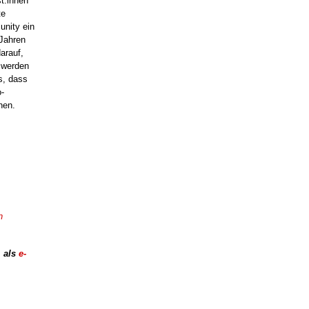
st:innen
te
unity ein
Jahren
arauf,
t werden
s, dass
o-
nen.
n
,
als
e-