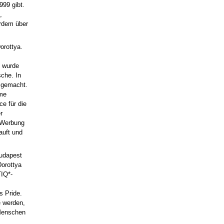
999 gibt.
,
rdem über
orottya.
h wurde
sche. In
 gemacht.
eme
e für die
r
l Werbung
auft und
Budapest
Dorottya
TIQ*-
s Pride.
e werden,
 Menschen