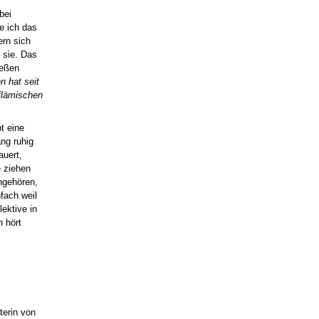
bei
e ich das
rn sich
t sie. Das
ießen
n hat seit
flämischen
t eine
ng ruhig
auert,
e ziehen
angehören,
fach weil
ektive in
n hört
terin von