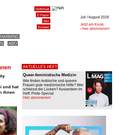
Heftinhalt
E-Paper
Juli / August 2026
Abo
Jetzt am Kiosk
Kontakt
› hier abonnieren!
CHARMING
EN
ABO
nnen
AKTUELLES HEFT
Queer-feministische Medizin
ity
Wie finden lesbische und queere
n
Frauen gute medizinische Hilfe? Wer
i und hat
schliesst die Lücken? Ausserdem im
on ihnen
Heft: Pride-Special
Hier abonnieren!