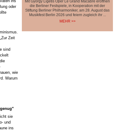
vaten ins
Mit György Ligetis Oper Le Grand Macabre eröffnen
die Berliner Festspiele, in Kooperation mit der
lung oder
Stiftung Berliner Philharmoniker, am 28. August das
llte
Musikfest Berlin 2026 und feiern zugleich ihr ...
MEHR >>
eminismus.
„Zur Zeit
e sind
ckelt
die
e
hauen, wie
ird. Warum
s genug“
icht sie
o- und
aune ins