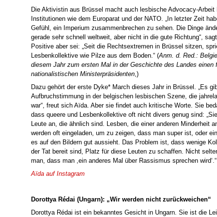
Die Aktivistin aus Brüssel macht auch lesbische Advocacy-Arbeit 
Institutionen wie dem Europarat und der NATO. „In letzter Zeit hab
Gefühl, ein Imperium zusammenbrechen zu sehen. Die Dinge ände
gerade sehr schnell weltweit, aber nicht in die gute Richtung“, sag
Positive aber sei: „Seit die Rechtsextremen in Brüssel sitzen, spr
Lesbenkollektive wie Pilze aus dem Boden.“ (
Anm. d. Red.:
Belgie
diesem Jahr z
um ersten Mal in der Geschichte des Landes einen 
nationalistischen Ministerpräsidenten
,)
Dazu gehört der erste Dyke* March dieses Jahr in Brüssel. „Es gib
Aufbruchstimmung in der belgischen lesbischen Szene, die jahrela
war“, freut sich Aïda. Aber sie findet auch kritische Worte. Sie bed
dass queere und Lesbenkollektive oft nicht divers genug sind: „Si
Leute an, die ähnlich sind. Lesben, die einer anderen Minderheit 
werden oft eingeladen, um zu zeigen, dass man super ist, oder ein
es auf den Bildern gut aussieht. Das Problem ist, dass wenige Koll
der Tat bereit sind, Platz für diese Leuten zu schaffen. Nicht selte
man, dass man ,ein anderes Mal über Rassismus sprechen wird‘.“
Aïda auf Instagram
Dorottya Rédai (Ungarn): „Wir werden nicht zurückweichen“
Dorottya Rédai ist ein bekanntes Gesicht in Ungarn. Sie ist die Lei