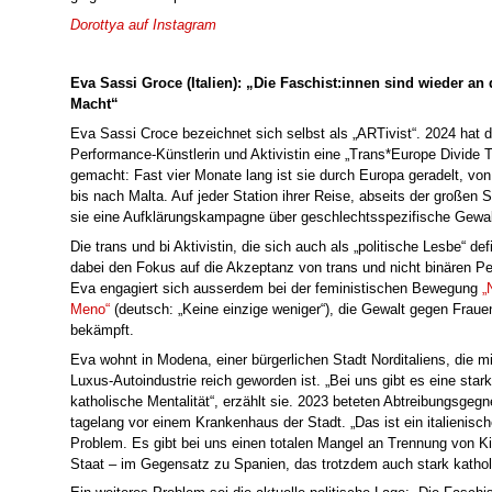
Dorottya auf Instagram
Eva Sassi Groce (Italien): „Die Faschist:innen sind wieder an 
Macht“
Eva Sassi Croce bezeichnet sich selbst als „ARTivist“. 2024 hat d
Performance-Künstlerin und Aktivistin eine „Trans*Europe Divide T
gemacht: Fast vier Monate lang ist sie durch Europa geradelt, vo
bis nach Malta. Auf jeder Station ihrer Reise, abseits der großen S
sie eine Aufklärungskampagne über geschlechtsspezifische Gewalt
Die trans und bi Aktivistin, die sich auch als „politische Lesbe“ defi
dabei den Fokus auf die Akzeptanz von trans und nicht binären P
Eva engagiert sich ausserdem bei der feministischen Bewegung
„
Meno“
(deutsch: „Keine einzige weniger“), die Gewalt gegen Fraue
bekämpft.
Eva wohnt in Modena, einer bürgerlichen Stadt Norditaliens, die mi
Luxus-Autoindustrie reich geworden ist. „Bei uns gibt es eine star
katholische Mentalität“, erzählt sie. 2023 beteten Abtreibungsgegn
tagelang vor einem Krankenhaus der Stadt. „Das ist ein italienisc
Problem. Es gibt bei uns einen totalen Mangel an Trennung von K
Staat – im Gegensatz zu Spanien, das trotzdem auch stark katholi