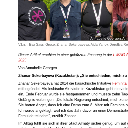
Annabelle Georgen, Ani
V.l.n.r.: Eva Sassi Groce, Zhanar Sekerbayeva, Aïda Yancy, Dorottya R
Dieser Artikel erschien in einer gekürzten Fassung in der
L-MAG-A
2025
Von Annabelle Georgen
Zhanar Sekerbayeva
(Kazakhstan)
: „Sie entschieden, mich zu 
Zhanar Sekerbayeva hat 2014 die kasachische Initiative
Feminita
mitbegründet. Als lesbische Aktivistin in Kazakhstan geht sie viel
ein. Ende Februar wurde sie festgenommen und musste zehn Tag
Gefängnis verbringen. „Die lokale Regierung entschied, mich zu iso
Sie hatten Angst, dass ich eine Demo zum 8. März mit Feminita or
Ich wurde angeklagt, weil ich das Jahr davor an einer Demonstrat
Femizide teilnahm“, erzählt Zhanar.
Im Alltag fühlt sie sich in ihrer Stadt Almaty sicher genug, um auf