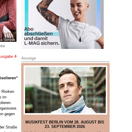
ta Szirbek
édai
usgabe 4-
Anzeige
isolieren“
e Risiken
e im
lieren.
ganisiere.
ion gegen
MUSIKFEST BERLIN VOM 28. AUGUST BIS
23. SEPTEMBER 2026
 der Straße