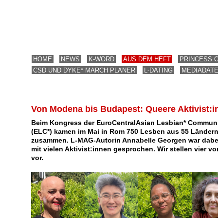
HOME
NEWS
K-WORD
AUS DEM HEFT
PRINCESS 
CSD UND DYKE* MARCH PLANER
L-DATING
MEDIADAT
Von Modena bis Budapest: Queere Aktivist:i
Beim Kongress der EuroCentralAsian Lesbian* Commun
(ELC*) kamen im Mai in Rom 750 Lesben aus 55 Länder
zusammen. L-MAG-Autorin Annabelle Georgen war dabe
mit vielen Aktivist:innen gesprochen. Wir stellen vier v
vor.