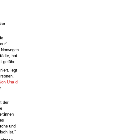
der
ie
our“
n Norwegen
tädte, hat
 geführt.
niert, legt
ersonen.
Non Una di
n
t der
ke
er:innen
hes
irche und
sch ist.“