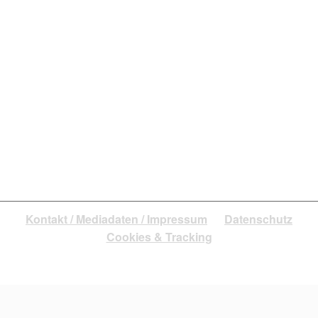
iStock.com/jeffbergen
Liebe, Freundschaft oder Liaison? Finde dein
Wunschdate.
Kontakt / Mediadaten / Impressum
Datenschutz
Cookies & Tracking