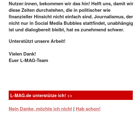
Nutzer:innen, bekommen wir das hin! Helft uns, damit wir
diese Zeiten durchstehen, die in politischer wie
finanzieller Hinsicht nicht einfach sind. Journalismus, der
nicht nur in Social Media Bubbles stattfindet, unabhängig
ist und dialogbereit bleibt, hat es zunehmend schwer.
Unterstützt unsere Arbeit!
Thunderbird Releasing
Vielen Dank!
Aufmüpfig, ungewöhnlich, cool: 10 Filme
Euer L-MAG-Team
über berühmte lesbische und bisexuelle
Frauen
5.8.2026
- Biopics über weibliche Persönlichkeiten aus
Geschichte und Gegenwart haben in den letzten Jahen
L-MAG.de unterstütze ich! >>
Konjunktur – und ...
Nein Danke, möchte ich nicht
|
Hab schon!
K-WORD