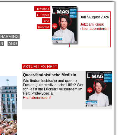
Heftinhalt
E-Paper
Juli / August 2026
Abo
Jetzt am Kiosk
Kontakt
› hier abonnieren!
CHARMING
EN
ABO
AKTUELLES HEFT
Queer-feministische Medizin
Wie finden lesbische und queere
Frauen gute medizinische Hilfe? Wer
schliesst die Lücken? Ausserdem im
Heft: Pride-Special
Hier abonnieren!