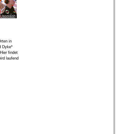
/Unsplash
rten in
d Dyke*
Hier findet
ird laufend