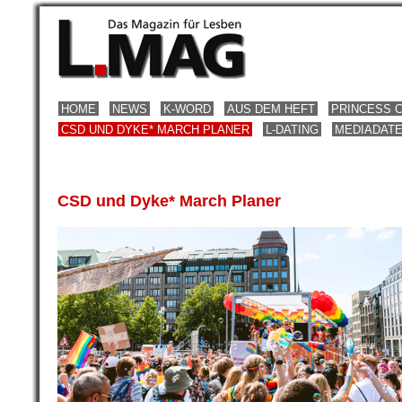
HOME
NEWS
K-WORD
AUS DEM HEFT
PRINCESS 
CSD UND DYKE* MARCH PLANER
L-DATING
MEDIADAT
CSD und Dyke* March Planer