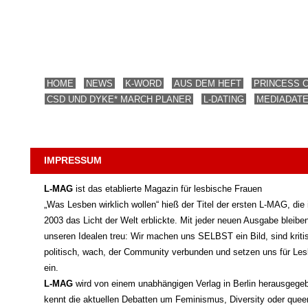
HOME
NEWS
K-WORD
AUS DEM HEFT
PRINCESS 
CSD UND DYKE* MARCH PLANER
L-DATING
MEDIADAT
IMPRESSUM
L-MAG
ist das etablierte Magazin für lesbische Frauen
„Was Lesben wirklich wollen“ hieß der Titel der ersten L-MAG, die
2003 das Licht der Welt erblickte. Mit jeder neuen Ausgabe bleibe
unseren Idealen treu: Wir machen uns SELBST ein Bild, sind kriti
politisch, wach, der Community verbunden und setzen uns für Les
ein.
L-MAG
wird von einem unabhängigen Verlag in Berlin herausgege
kennt die aktuellen Debatten um Feminismus, Diversity oder que