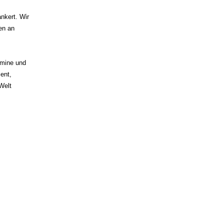
nkert. Wir
en an
rmine und
ent,
Welt