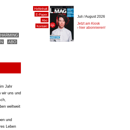
Heftinhalt
E-Paper
Juli / August 2026
Abo
Jetzt am Kiosk
Kontakt
› hier abonnieren!
CHARMING
EN
ABO
 im Jahr
n wir uns und
sch,
ben weltweit
ben und
eres Leben