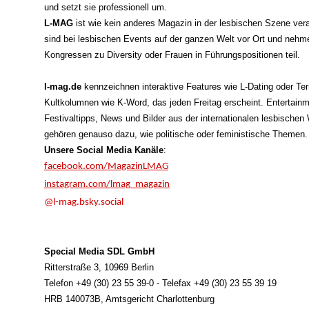
und setzt sie professionell um.
L-MAG
ist wie kein anderes Magazin in der lesbischen Szene vera
sind bei lesbischen Events auf der ganzen Welt vor Ort und nehm
Kongressen zu Diversity oder Frauen in Führungspositionen teil.
l-mag.de
kennzeichnen interaktive Features wie L-Dating oder Te
Kultkolumnen wie K-Word, das jeden Freitag erscheint. Entertainm
Festivaltipps, News und Bilder aus der internationalen lesbischen 
gehören genauso dazu, wie politische oder feministische Themen.
Unsere Social Media Kanäle
:
facebook.com/MagazinLMAG
instagram.com/lmag_magazin
@l-mag.bsky.social
Special Media SDL GmbH
Ritterstraße 3, 10969 Berlin
Telefon +49 (30) 23 55 39-0 - Telefax +49 (30) 23 55 39 19
HRB 140073B, Amtsgericht Charlottenburg