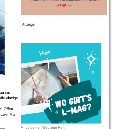
MEHR >>
ram
au
die
die einzige
f. Offen
e zwei Mal
Finde deinen Weg zum Heft…