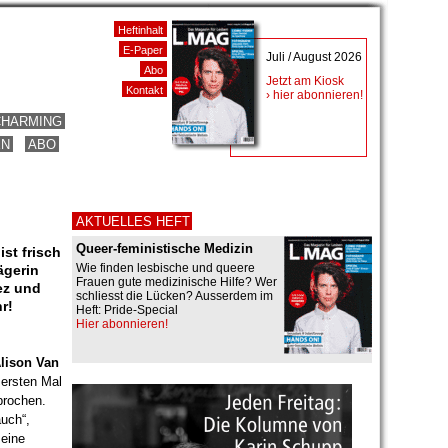
Heftinhalt
E-Paper
Juli / August 2026
Abo
Jetzt am Kiosk
Kontakt
› hier abonnieren!
CHARMING
EN
ABO
AKTUELLES HEFT
Queer-feministische Medizin
ist frisch
Wie finden lesbische und queere
ägerin
Frauen gute medizinische Hilfe? Wer
ez und
schliesst die Lücken? Ausserdem im
r!
Heft: Pride-Special
Hier abonnieren!
lison Van
ersten Mal
sprochen.
uch“,
meine