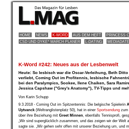
HOME
NEWS
K-WORD
AUS DEM HEFT
PRINCESS 
CSD UND DYKE* MARCH PLANER
L-DATING
MEDIADAT
K-Word #242: Neues aus der Lesbenwelt
Heute: So lesbisch war die Oscar-Verleihung, Beth Ditto 
verliebt, Coming Out im Profitennis, lesbische Fahnentr
bei den Paralympics, Sookee, Ilene Chaiken, Sara Ramir
Jessica Capshaw ("Grey's Anatomy"), TV-Tipps und meh
Von Karin Schupp
9.3.2018 - Coming Out im Spitzentennis: Die belgische Spielerin
A
Uytvanck
(Weltranglistenplatz 50), hat in einer
Sportsendung
zum 
über ihre Beziehung mit
Greet Minnen
, ebenfalls Tennisprofi, ge
„Wir sind superglücklich zusammen, und das zeigen wir der Welt a
sagte sie. „Wir gehen sehr offen mit unserer Beziehung um, und 