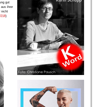
zung gut
 aus ihrer
 nicht
#218
)