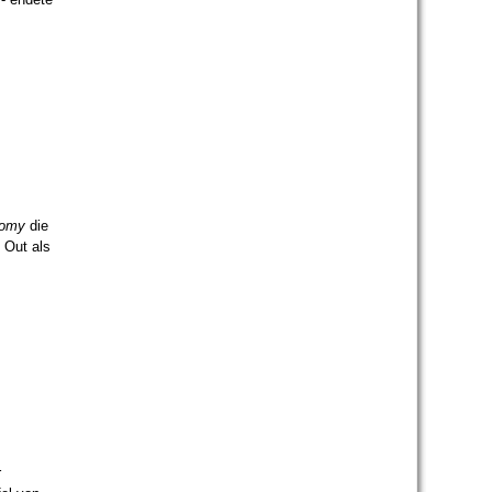
tomy
die
g Out als
r