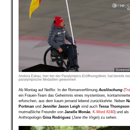
Screensh
Andrea Eskau, hier bei der Paralympics-Eröffnungsfeier, hat bereits n
paralympische Medaillen gewonnen
Ab Montag auf Netflix: In der Romanverfilmung
Auslöschung
(
Tra
ein Frauen-Team das Geheimnis eines mysteriöses, kontaminiert
erforschen, aus dem kaum jemand lebend zurückkehrte. Neben
Na
Portman
und
Jennifer Jason Leigh
sind auch
Tessa Thompson
mutmaßliche Freundin von
Janelle Monáe
,
K-Word #240
) und als
Anthropologin
Gina Rodriguez
(
Jane the Virgin
) zu sehen.