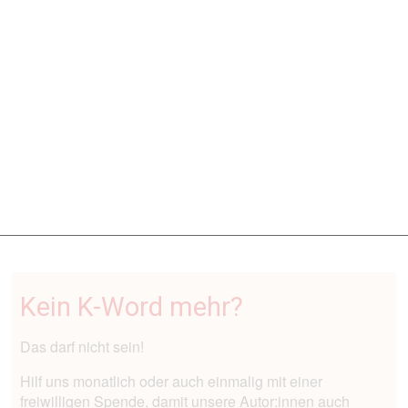
mit schwerer ...
K-WORD
Instagram/_jesslcarter
K-Word #666: Neues aus der Lesbenwelt
10.7.2026
- Ann-Katrin Berger und weitere lesbische
Promis bei der Fußball-WM, Björk: mit einer Musikerin
liiert? Queere ...
Kein K-Word mehr?
Das darf nicht sein!
Hilf uns monatlich oder auch einmalig mit einer
freiwilligen Spende, damit unsere Autor:innen auch