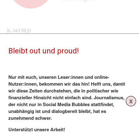
K-WORD
K-Word #329: Neues aus der Lesbenwelt
Bleibt out und proud!
6.12.2019
- Heute: „The L Word: Generation Q“ feiert
Premiere, Nadine Angerer in „Dancing on Ice“, Maren
Kroymann, Megan Rapinoe, Beachvolleyball-Star Kira
Walkenhorst jetzt im lesbischen Doppel, Adèle Haenel,
Nur mit euch, unseren Leser:innen und online-
Film- und Serientipps und mehr!
Nutzer:innen, bekommen wir das hin! Helft uns, damit
wir diese Zeiten durchstehen, die in politischer wie
Von Karin Schupp
finanzieller Hinsicht nicht einfach sind. Journalismus,
x
der nicht nur in Social Media Bubbles stattfindet,
6.12.2019 - Moment mal, ist das nicht… Dana
unabhängig ist und dialogbereit bleibt, hat es
Fairbanks? Zwischen Shane und Alice? Nicht ganz:
Erin
zunehmend schwer.
Daniels
, die in
The L Word
den Tennisprofi spielte (und
unverzeihlicherweise in Staffel 3 sterben musste), war
Unterstützt unsere Arbeit!
auf der Premierenparty von
The L Word: Generation Q
,