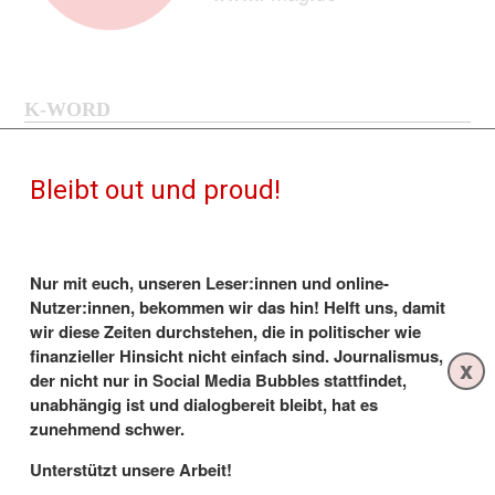
K-WORD
K-Word #375: Neues aus der Lesbenwelt
Bleibt out und proud!
24.10.2020
- Das Leben von Tegan and Sara wird verfilmt,
Sängerin outet Ivanka Trump, „Tiger King“-Star Carole
Baskin ist bi, Nicola Adams, Hanna Batka, bisexuelle
Datingshow „Princess Charming“, „Alles was zählt“ und
Nur mit euch, unseren Leser:innen und online-
andere Film- und Serientipps - und mehr!
Nutzer:innen, bekommen wir das hin! Helft uns, damit
wir diese Zeiten durchstehen, die in politischer wie
finanzieller Hinsicht nicht einfach sind. Journalismus,
x
der nicht nur in Social Media Bubbles stattfindet,
unabhängig ist und dialogbereit bleibt, hat es
zunehmend schwer.
Unterstützt unsere Arbeit!