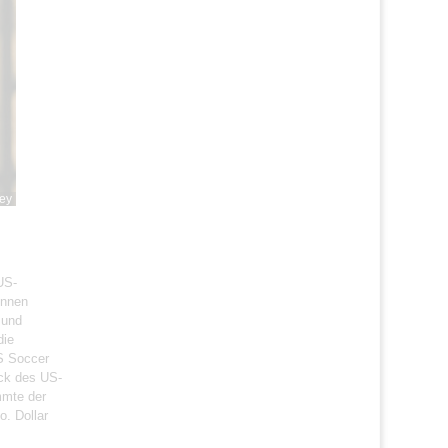
ley
US-
innen
 und
die
S Soccer
uck des US-
mmte der
o. Dollar