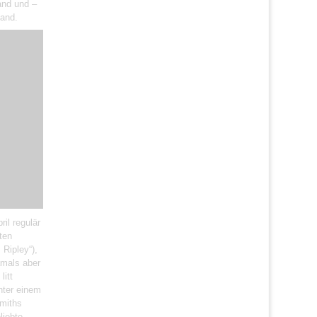
land und –
land.
ril regulär
ten
 Ripley“),
amals aber
litt
nter einem
smiths
liebte,