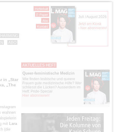
Heftinhalt
E-Paper
Juli / August 2026
Abo
Jetzt am Kiosk
Kontakt
› hier abonnieren!
CHARMING
EN
ABO
AKTUELLES HEFT
Queer-feministische Medizin
Wie finden lesbische und queere
r in „Star
Frauen gute medizinische Hilfe? Wer
ka, „The
schliesst die Lücken? Ausserdem im
Heft: Pride-Special
Hier abonnieren!
 Instagram
s erahnen
lspielerin
g mit
Lara
h (die