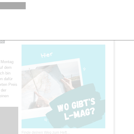
MEHR >>
eo
Montag
uf dem
ich bin
en dafür
rten Preis
 der
einen
Finde deinen Weg zum Heft…