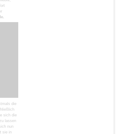
ort
er
de.
stmals die
hließlich
e sich die
zu lassen
sich nun
 sie in