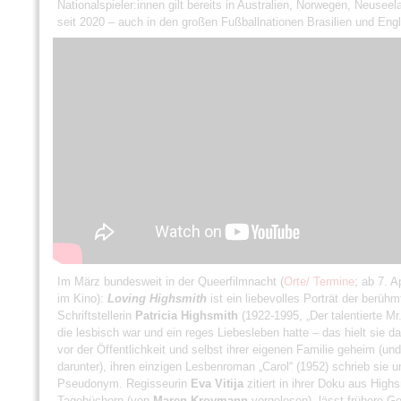
Nationalspieler:innen gilt bereits in Australien, Norwegen, Neusee
seit 2020 – auch in den großen Fußballnationen Brasilien und Eng
Im März bundesweit in der Queerfilmnacht (
Orte/ Termine
; ab 7. Ap
im Kino):
Loving Highsmith
ist ein liebevolles Porträt der berühm
Schriftstellerin
Patricia Highsmith
(1922-1995, „Der talentierte Mr.
die lesbisch war und ein reges Liebesleben hatte – das hielt sie d
vor der Öffentlichkeit und selbst ihrer eigenen Familie geheim (und 
darunter), ihren einzigen Lesbenroman „Carol“ (1952) schrieb sie u
Pseudonym. Regisseurin
Eva Vitija
zitiert in ihrer Doku aus High
Tagebüchern (von
Maren Kroymann
vorgelesen), lässt frühere Ge