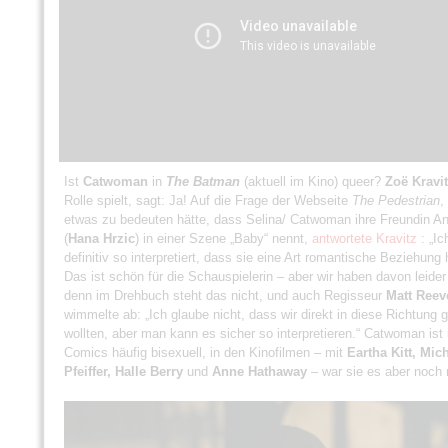
Ist
Catwoman
in
The Batman
(aktuell im Kino) queer?
Zoë Kravit
Rolle spielt, sagt: Ja! Auf die Frage der Webseite
The Pedestrian
,
etwas zu bedeuten hätte, dass Selina/ Catwoman ihre Freundin A
(
Hana Hrzic
) in einer Szene „Baby“ nennt,
antwortete Kravitz
: „Ic
definitiv so interpretiert, dass sie eine Art romantische Beziehung
Das ist schön für die Schauspielerin – aber wir haben davon leider
denn im Drehbuch steht das nicht, und auch Regisseur
Matt Reev
wimmelte ab: „Ich glaube nicht, dass wir direkt in diese Richtung 
wollten, aber man kann es sicher so interpretieren.“ Catwoman ist 
Comics häufig bisexuell, in den Kinofilmen – mit
Eartha Kitt, Mic
Pfeiffer, Halle Berry
und
Anne Hathaway
– war sie es aber noch 