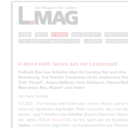
HOME
NEWS
K-WORD
AUS DEM HEFT
PRINCESS 
CSD UND DYKE* MARCH PLANER
L-DATING
MEDIADAT
K-Word #445: Neues aus der Lesbenwelt
Fußball-Star Lea Schüller über ihr Coming Out und ihre
Beziehung, Zoë Kravitz' Catwoman ist bi, lesbisches Paa
Trek: Picard“, Ariana DeBose, Irina Schlauch, Hanna Bat
Marvelous Mrs. Maisel“ und mehr!
Von Karin Schupp
4.3.2022 - „Für Freunde und Familie war’s immer offiziell, und bei
haben wir irgendwann angefangen, Bilder zu posten, dass man da
konnte“, sagt Fußballerin
Lea Schüller
(Bayern München), Nationa
des Jahres 2021 (
K-Word #438
), bei
Sky Sport
über ihre Beziehun
Vadlau
, mehrfache Segel-Welt- und Europameisterin aus Österreic