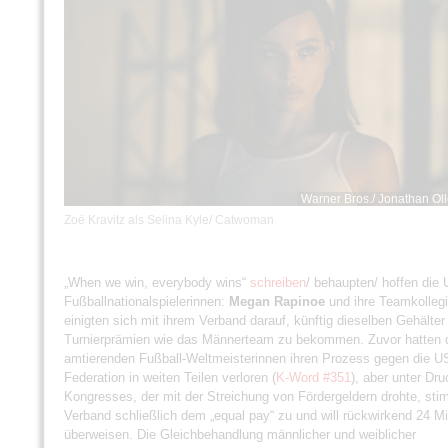
Warner Bros./ Jonathan Ol
Zoë Kravitz als Selina Kyle/ Catwoman
„When we win, everybody wins“
schreiben
/ behaupten/ hoffen die 
Fußballnationalspielerinnen:
Megan Rapinoe
und ihre Teamkolleg
einigten sich mit ihrem Verband darauf, künftig dieselben Gehälter
Turnierprämien wie das Männerteam zu bekommen. Zuvor hatten 
amtierenden Fußball-Weltmeisterinnen ihren Prozess gegen die U
Federation in weiten Teilen verloren (
K-Word #351
), aber unter Dr
Kongresses, der mit der Streichung von Fördergeldern drohte, sti
Verband schließlich dem „equal pay“ zu und will rückwirkend 24 Mi
überweisen. Die Gleichbehandlung männlicher und weiblicher