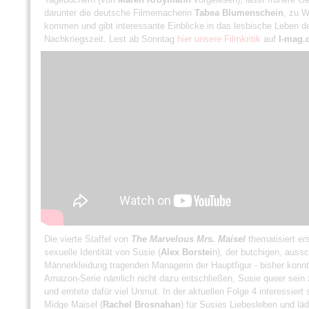
darunter die deutsche Filmemacherin
Tabea Blumenschein
, zu W
kommen und gibt interessante Einblicke in das lesbische Leben d
Nachkriegszeit. Lest ab Sonntag
hier unsere Filmkritik
auf
l-mag.
Die vierte Staffel von
The Marvelous Mrs. Maisel
thematisiert er
sexuelle Identität von Susie (
Alex Borstei
n), der butchigen, aussc
Männerkleidung tragenden Managerin der Hauptfigur - bisher konnt
Amazon-Serie nämlich nicht dazu entschließen, Susie queer sein 
und erntete dafür viel Unmut. In der aktuellen Folge 4 interessiert 
Midge Maisel (
Rachel Brosnahan
) für Susies Liebesleben und lädt