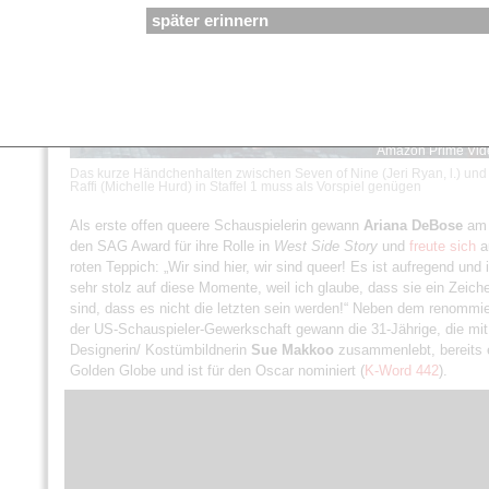
später erinnern
Amazon Prime Vid
Das kurze Händchenhalten zwischen Seven of Nine (Jeri Ryan, l.) und
Raffi (Michelle Hurd) in Staffel 1 muss als Vorspiel genügen
Als erste offen queere Schauspielerin gewann
Ariana DeBose
am 
den SAG Award für ihre Rolle in
West Side Story
und
freute sich
a
roten Teppich: „Wir sind hier, wir sind queer! Es ist aufregend und 
sehr stolz auf diese Momente, weil ich glaube, dass sie ein Zeich
sind, dass es nicht die letzten sein werden!“ Neben dem renommie
der US-Schauspieler-Gewerkschaft gewann die 31-Jährige, die mit
Designerin/ Kostümbildnerin
Sue Makkoo
zusammenlebt, bereits 
Golden Globe und ist für den Oscar nominiert (
K-Word 442
).