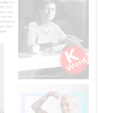
ichte
(
hier
r WM 2019
pült, und
e nächste
ußball ist
 hab dann
 ganz