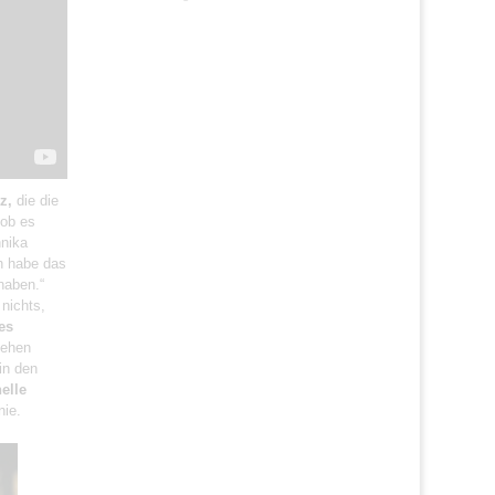
z,
die die
 ob es
nnika
h habe das
 haben.“
 nichts,
es
gehen
in den
helle
nie.