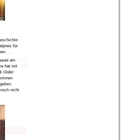
ND
Geschichte:
e-
lpreis für
ns, damit
hen.
er wie
nalismus, der
aute am
t, unabhängig
ie hat mit
d schwer.
& Order:
lerinnen
 geben,
 noch nicht