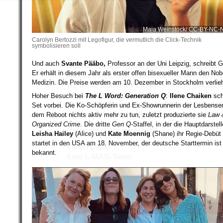
Bleibt out und proud!
Maia Weinstock/ CC-BY-NC-
Carolyn Bertozzi mit Legofigur, die vermutlich die Click-Technik
symbolisieren soll
Und auch
Svante Pääbo,
Professor an der Uni Leipzig, schreibt 
Nur mit euch, unseren Leser:innen und onlin
Er erhält in diesem Jahr als erster offen bisexueller Mann den Nobe
Nutzer:innen, bekommen wir das hin! Helft u
Medizin. Die Preise werden am 10. Dezember in Stockholm verlie
wir diese Zeiten durchstehen, die in politisch
finanzieller Hinsicht nicht einfach sind. Jour
Hoher Besuch bei
The L Word: Generation Q
:
Ilene Chaiken
sch
nicht nur in Social Media Bubbles stattfinde
Set vorbei. Die Ko-Schöpferin und Ex-Showrunnerin der Lesbenser
ist und dialogbereit bleibt, hat es zunehmen
dem Reboot nichts aktiv mehr zu tun, zuletzt produzierte sie
Law 
Organized Crime
. Die dritte
Gen Q-
Staffel, in der die Hauptdarstel
Unterstützt unsere Arbeit!
Leisha Hailey
(Alice) und
Kate Moennig
(Shane) ihr Regie-Debüt
startet in den USA am 18. November, der deutsche Starttermin ist
Vielen Dank!
bekannt.
Euer L-MAG-Team
L-MAG.de unterstütze ich! >>