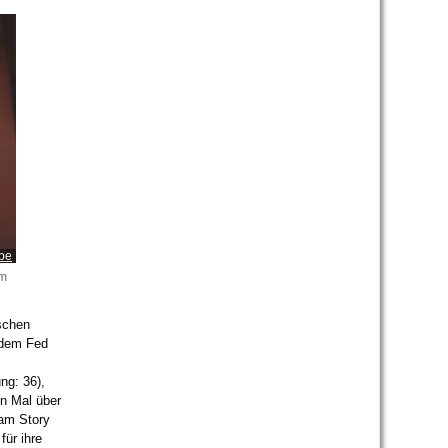
ube
im
schen
 dem Fed
ng: 36),
n Mal über
ram Story
für ihre