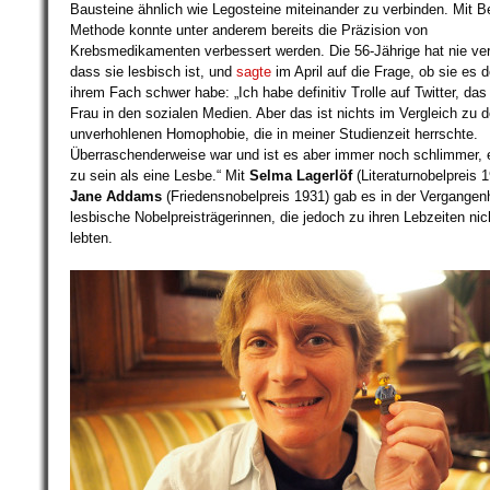
Bausteine ähnlich wie Legosteine miteinander zu verbinden. Mit B
Methode konnte unter anderem bereits die Präzision von
Krebsmedikamenten verbessert werden. Die 56-Jährige hat nie ver
dass sie lesbisch ist, und
sagte
im April auf die Frage, ob sie es 
ihrem Fach schwer habe: „Ich habe definitiv Trolle auf Twitter, das
Frau in den sozialen Medien. Aber das ist nichts im Vergleich zu d
unverhohlenen Homophobie, die in meiner Studienzeit herrschte.
Überraschenderweise war und ist es aber immer noch schlimmer, 
zu sein als eine Lesbe.“ Mit
Selma Lagerlöf
(Literaturnobelpreis 
Jane Addams
(Friedensnobelpreis 1931) gab es in der Vergangenh
lesbische Nobelpreisträgerinnen, die jedoch zu ihren Lebzeiten nic
lebten.