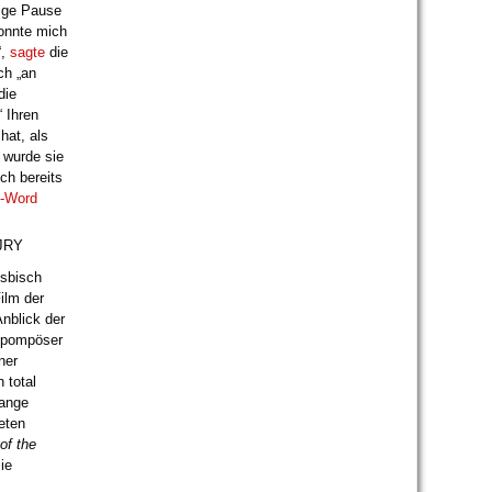
tige Pause
konnte mich
“,
sagte
die
ch „an
die
 Ihren
hat, als
 wurde sie
ch bereits
-Word
nJRY
esbisch
ilm der
Anblick der
u pompöser
ner
 total
lange
eten
of the
ie