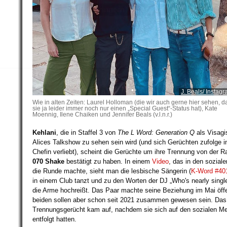
später erinnern
J. Beals/ Instag
Wie in alten Zeiten: Laurel Holloman (die wir auch gerne hier sehen, d
sie ja leider immer noch nur einen „Special Guest“-Status hat), Kate
Moennig, Ilene Chaiken und Jennifer Beals (v.l.n.r.)
Kehlani
, die in Staffel 3 von
The L Word: Generation Q
als Visagis
Alices Talkshow zu sehen sein wird (und sich Gerüchten zufolge in
Chefin verliebt), scheint die Gerüchte um ihre Trennung von der R
070 Shake
bestätigt zu haben. In einem
Video
, das in den sozial
die Runde machte, sieht man die lesbische Sängerin (
K-Word #40
in einem Club tanzt und zu den Worten der DJ „Who's nearly single,
die Arme hochreißt. Das Paar machte seine Beziehung im Mai öffen
beiden sollen aber schon seit 2021 zusammen gewesen sein. Das
Trennungsgerücht kam auf, nachdem sie sich auf den sozialen M
entfolgt hatten.