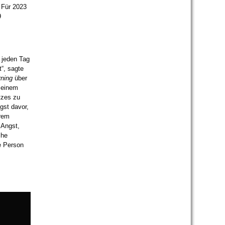
 Für 2023
9
n jeden Tag
“, sagte
rning
über
n einem
tzes zu
ngst davor,
hrem
 Angst,
che
e Person