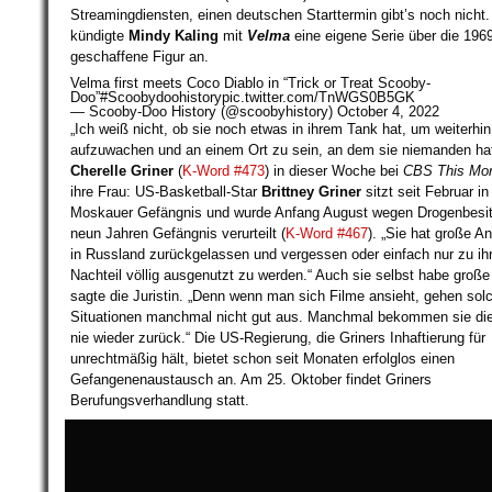
Streamingdiensten, einen deutschen Starttermin gibt’s noch nicht.
kündigte
Mindy Kaling
mit
Velma
eine eigene Serie über die 196
geschaffene Figur an.
Velma first meets Coco Diablo in “Trick or Treat Scooby-
Doo”
#Scoobydoohistory
pic.twitter.com/TnWGS0B5GK
— Scooby-Doo History (@scoobyhistory)
October 4, 2022
„Ich weiß nicht, ob sie noch etwas in ihrem Tank hat, um weiterhi
aufzuwachen und an einem Ort zu sein, an dem sie niemanden hat
Cherelle Griner
(
K-Word #473
) in dieser Woche bei
CBS This Mo
ihre Frau: US-Basketball-Star
Brittney Griner
sitzt seit Februar i
Moskauer Gefängnis und wurde Anfang August wegen Drogenbesi
neun Jahren Gefängnis verurteilt (
K-Word #467
). „Sie hat große A
in Russland zurückgelassen und vergessen oder einfach nur zu i
Nachteil völlig ausgenutzt zu werden.“ Auch sie selbst habe große
sagte die Juristin. „Denn wenn man sich Filme ansieht, gehen sol
Situationen manchmal nicht gut aus. Manchmal bekommen sie di
nie wieder zurück.“ Die US-Regierung, die Griners Inhaftierung für
unrechtmäßig hält, bietet schon seit Monaten erfolglos einen
Gefangenenaustausch an. Am 25. Oktober findet Griners
Berufungsverhandlung statt.