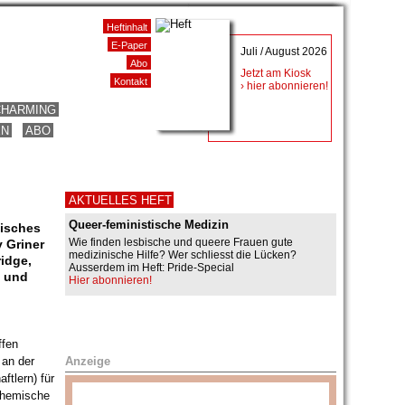
Heftinhalt
E-Paper
Juli / August 2026
Abo
Jetzt am Kiosk
Kontakt
› hier abonnieren!
CHARMING
EN
ABO
AKTUELLES HEFT
Queer-feministische Medizin
bisches
Wie finden lesbische und queere Frauen gute
y Griner
medizinische Hilfe? Wer schliesst die Lücken?
ridge,
Ausserdem im Heft: Pride-Special
– und
Hier abonnieren!
ffen
Anzeige
 an der
ftlern) für
 chemische