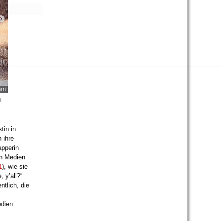
ram
a
tin in
 ihre
apperin
en Medien
1
), wie sie
 y’all?“
tlich, die
edien