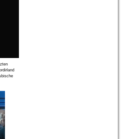
tzten
ordirland
esbische