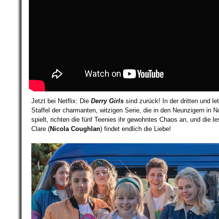
Jetzt bei Netflix: Die
Derry Girls
sind zurück! In der dritten und le
Staffel der charmanten, witzigen Serie, die in den Neunzigern in N
spielt, richten die fünf Teenies ihr gewohntes Chaos an, und die l
Clare (
Nicola Coughlan
) findet endlich die Liebe!