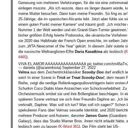
Genesung von mehreren Verletzungen, für die sie eine zehnmona
einlegen musste. „Als ich wusste, dass es länger dauern würde, 
meine Mutter besuchen. Dann kam meine Freundin. So fing es an
25-Jährige, die im spanischen Alicante lebt. Jetzt aber fühle sie si
einem guten Punkt meiner Karriere“ und träumt groß: „Ich möchte 
Nummer 1 der Welt werden und ein Grand-Slam-Turnier gewinnen.“
bisher größten Erfolg feierte Podoroska, die ukrainische Vorfahren 
sie 2020 das Halbfinale der French Open erreichte, im selben Jahr
zum „WTA Newcomer of the Year“ gekürt. In diesem Jahr outete si
die russische Weltranglisten-Elfte
Daria Kasatkina
als lesbisch (
K
#465
).
VIVA EL AMOR AAAAAAAAAAAAAAAA
pic.twitter.com/tm45aT
— daniela (@azarenkista)
September 27, 2022
Velma
aus dem Zeichentrickklassiker
Scooby Doo
darf endlich l
sein! In einer Szene in
Trick or Treat Scooby-Doo!
, dem neuen F
Reihe, zeigt die nerdige Rollenkragenpulloverträgerin beim ersten 
Schurkin Coco Diablo klare Anzeichen von Schockverliebtheit: Z
Orchestermusik errötet sie und ihre Brillengläser beschlagen. In ei
späteren Szene vertraut sie sich ihrer Freundin Daphne an: „Ich bin
verknallt, Daphne. Was soll ich tun? Was soll ich sagen?“ Schon 
spekulieren Fans über Velmas sexuelle Identität, und 2020 bericht
mehrere Producer und Autoren, darunter
James Gunn
(
Guardians 
Galaxy
), dass das Studio Warner Bros. ihnen nicht erlaubt hätte, s
lesbisch sein zu lassen (
K-Word 361
). Der Film steht bei US-