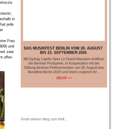
ertozzis
steckt,
deshalb in
 hat jede
er
eine Frau
1909) und
DAS MUSIKFEST BERLIN VOM 28. AUGUST
eit zwei
BIS 23. SEPTEMBER 2026
ht offen
Mit György Ligetis Oper Le Grand Macabre eröffnen
die Berliner Festspiele, in Kooperation mit der
Stiftung Berliner Philharmoniker, am 28. August das
Musikfest Berlin 2026 und feiern zugleich ihr ...
MEHR >>
Finde deinen Weg zum Heft…