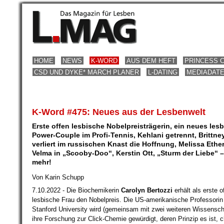
HOME
NEWS
K-WORD
AUS DEM HEFT
PRINCESS 
CSD UND DYKE* MARCH PLANER
L-DATING
MEDIADAT
K-Word #475: Neues aus der Lesbenwelt
Erste offen lesbische Nobelpreisträgerin, ein neues les
Power-Couple im Profi-Tennis, Kehlani getrennt, Brittne
verliert im russischen Knast die Hoffnung, Melissa Ethe
Velma in „Scooby-Doo“, Kerstin Ott, „Sturm der Liebe“ 
mehr!
Von Karin Schupp
7.10.2022 - Die Biochemikerin
Carolyn Bertozzi
erhält als erste o
lesbische Frau den Nobelpreis. Die US-amerikanische Professorin
Stanford University wird (gemeinsam mit zwei weiteren Wissenscha
ihre Forschung zur Click-Chemie gewürdigt, deren Prinzip es ist,