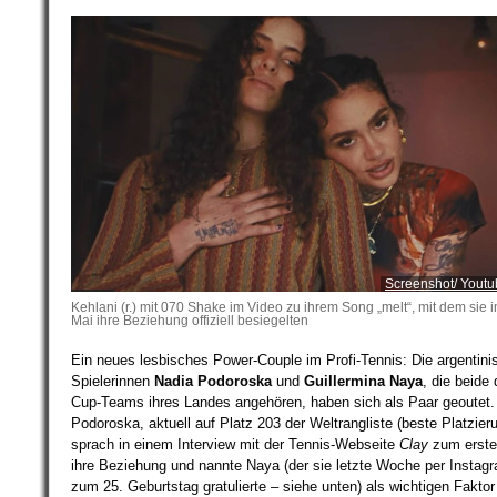
Screenshot/ Yout
Kehlani (r.) mit 070 Shake im Video zu ihrem Song „melt“, mit dem sie 
Mai ihre Beziehung offiziell besiegelten
Ein neues lesbisches Power-Couple im Profi-Tennis: Die argentini
Spielerinnen
Nadia Podoroska
und
Guillermina Naya
, die beide
Cup-Teams ihres Landes angehören, haben sich als Paar geoutet.
Podoroska, aktuell auf Platz 203 der Weltrangliste (beste Platzieru
sprach in einem Interview mit der Tennis-Webseite
Clay
zum erste
ihre Beziehung und nannte Naya (der sie letzte Woche per Instag
zum 25. Geburtstag gratulierte – siehe unten) als wichtigen Faktor 