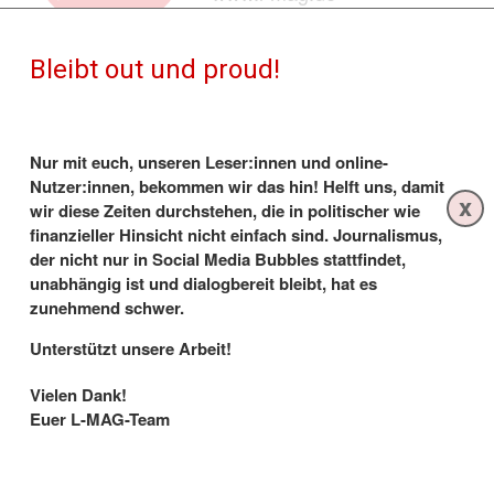
Bleibt out und proud!
K-WORD
K-Word #524: Neues aus der Lesbenwelt
Nur mit euch, unseren Leser:innen und online-
Nutzer:innen, bekommen wir das hin! Helft uns, damit
x
15.9.2023
- Svenja Huth: Das Baby ist da, Nadine Keßler
wir diese Zeiten durchstehen, die in politischer wie
wird nicht der neue Oliver Bierhoff, Sue Bird:
finanzieller Hinsicht nicht einfach sind. Journalismus,
Botschafterin für Basketball-WM in Berlin, „Princess
der nicht nur in Social Media Bubbles stattfindet,
Charming“-News, Serientipps, Musik von Courtney
unabhängig ist und dialogbereit bleibt, hat es
Barnett und Dove Cameron - und mehr!
zunehmend schwer.
Unterstützt unsere Arbeit!
Vielen Dank!
Euer L-MAG-Team