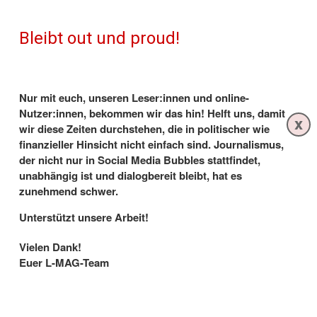
Bleibt out und proud!
K-WORD
Nur mit euch, unseren Leser:innen und online-
K-Word #526: Neues aus der Lesbenwelt
Nutzer:innen, bekommen wir das hin! Helft uns, damit
x
wir diese Zeiten durchstehen, die in politischer wie
29.9.2023
- Ex-Fußballstars Babett Peter & Ella Masar
finanzieller Hinsicht nicht einfach sind. Journalismus,
werden zum zweiten Mal Eltern, schon jetzt ein Happy
End bei „Princess Charming“, Kristen Stewart startet
der nicht nur in Social Media Bubbles stattfindet,
queere Geisterjäger:innen-Show, Megan Rapinoe tritt ab,
unabhängig ist und dialogbereit bleibt, hat es
LP, Lesben in ZDF-Vorabendserie - und mehr!
zunehmend schwer.
Von Karin Schupp
Unterstützt unsere Arbeit!
Vielen Dank!
29.9.2023 - Ex-Fußballnationalspielerin
Babett Peter
Euer L-MAG-Team
und ihre Frau
Ella Masar
, aktuell Assistenztrainerin der
Chicago Red Stars,
werden 2024 zum zweiten Mal
Eltern, wie Masar Anfang der Woche auf Instagram
verriet. Das Paar, das sich beim VfL Wolfsburg kennen