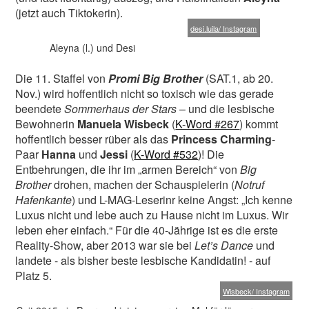
(jetzt auch Tiktokerin).
desi.luila/ Instagram
Aleyna (l.) und Desi
Die 11. Staffel von
Promi Big Brother
(SAT.1, ab 20.
Nov.) wird hoffentlich nicht so toxisch wie das gerade
beendete
Sommerhaus der Stars
– und die lesbische
Bewohnerin
Manuela Wisbeck
(
K-Word #267
) kommt
hoffentlich besser rüber als das
Princess Charming
-
Paar
Hanna
und
Jessi
(
K-Word #532
)! Die
Entbehrungen, die ihr im „armen Bereich“ von
Big
Brother
drohen, machen der Schauspielerin (
Notruf
Hafenkante
) und L-MAG-Leserinr keine Angst: „Ich kenne
Luxus nicht und lebe auch zu Hause nicht im Luxus. Wir
leben eher einfach.“ Für die 40-Jährige ist es die erste
Reality-Show, aber 2013 war sie bei
Let’s Dance
und
landete - als bisher beste lesbische Kandidatin! - auf
Platz 5.
Wisbeck/ Instagram