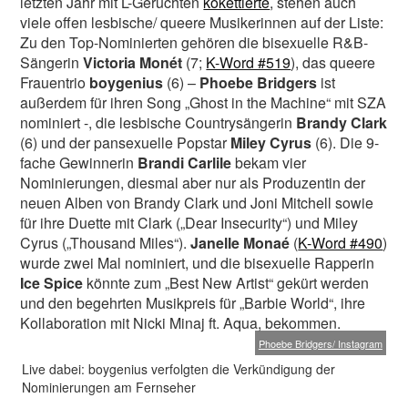
letzten Jahr mit L-Gerüchten
kokettierte
, stehen auch
viele offen lesbische/ queere Musikerinnen auf der Liste:
Zu den Top-Nominierten gehören die bisexuelle R&B-
Sängerin
Victoria Monét
(7;
K-Word #519
), das queere
Frauentrio
boygenius
(6) –
Phoebe Bridgers
ist
außerdem für ihren Song „Ghost in the Machine“ mit SZA
nominiert -, die lesbische Countrysängerin
Brandy Clark
(6) und der pansexuelle Popstar
Miley Cyrus
(6). Die 9-
fache Gewinnerin
Brandi Carlile
bekam vier
Nominierungen, diesmal aber nur als Produzentin der
neuen Alben von Brandy Clark und Joni Mitchell sowie
für ihre Duette mit Clark („Dear Insecurity“) und Miley
Cyrus („Thousand Miles“).
Janelle Monaé
(
K-Word #490
)
wurde zwei Mal nominiert, und die bisexuelle Rapperin
Ice Spice
könnte zum „Best New Artist“ gekürt werden
und den begehrten Musikpreis für „Barbie World“, ihre
Kollaboration mit Nicki Minaj ft. Aqua, bekommen.
Phoebe Bridgers/ Instagram
Live dabei: boygenius verfolgten die Verkündigung der
Nominierungen am Fernseher