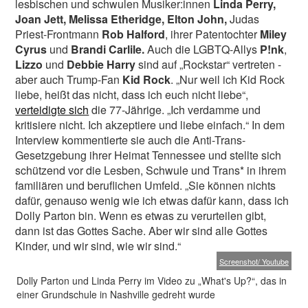
lesbischen und schwulen Musiker:innen
Linda Perry,
Joan Jett, Melissa Etheridge, Elton John,
Judas
Priest-Frontmann
Rob Halford
, ihrer Patentochter
Miley
Cyrus
und
Brandi Carlile.
Auch die LGBTQ-Allys
P!nk
,
Lizzo
und
Debbie Harry
sind auf „Rockstar“ vertreten -
aber auch Trump-Fan
Kid Rock
. „Nur weil ich Kid Rock
liebe, heißt das nicht, dass ich euch nicht liebe“,
verteidigte sich
die 77-Jährige. „Ich verdamme und
kritisiere nicht. Ich akzeptiere und liebe einfach.“ In dem
Interview kommentierte sie auch die Anti-Trans-
Gesetzgebung ihrer Heimat Tennessee und stellte sich
schützend vor die Lesben, Schwule und Trans* in ihrem
familiären und beruflichen Umfeld. „Sie können nichts
dafür, genauso wenig wie ich etwas dafür kann, dass ich
Dolly Parton bin. Wenn es etwas zu verurteilen gibt,
dann ist das Gottes Sache. Aber wir sind alle Gottes
Kinder, und wir sind, wie wir sind.“
Screenshot/ Youtube
Dolly Parton und Linda Perry im Video zu „What's Up?“, das in
einer Grundschule in Nashville gedreht wurde