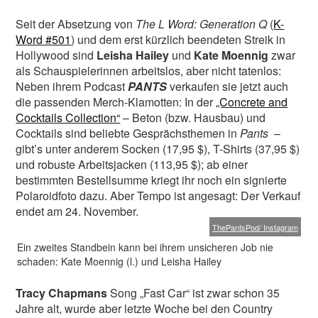
Seit der Absetzung von
The L Word: Generation Q
(
K-
Word #501
) und dem erst kürzlich beendeten Streik in
Hollywood sind
Leisha Hailey
und
Kate Moennig
zwar
als Schauspielerinnen arbeitslos, aber nicht tatenlos:
Neben ihrem Podcast
PANTS
verkaufen sie jetzt auch
die passenden Merch-Klamotten: In der
„Concrete and
Cocktails Collection“
– Beton (bzw. Hausbau) und
Cocktails sind beliebte Gesprächsthemen in
Pants
–
gibt’s unter anderem Socken (17,95 $), T-Shirts (37,95 $)
und robuste Arbeitsjacken (113,95 $); ab einer
bestimmten Bestellsumme kriegt ihr noch ein signierte
Polaroidfoto dazu. Aber Tempo ist angesagt: Der Verkauf
endet am 24. November.
ThePantsPod/ Instagram
Ein zweites Standbein kann bei ihrem unsicheren Job nie
schaden: Kate Moennig (l.) und Leisha Hailey
Tracy Chapmans
Song „Fast Car“ ist zwar schon 35
Jahre alt, wurde aber letzte Woche bei den Country