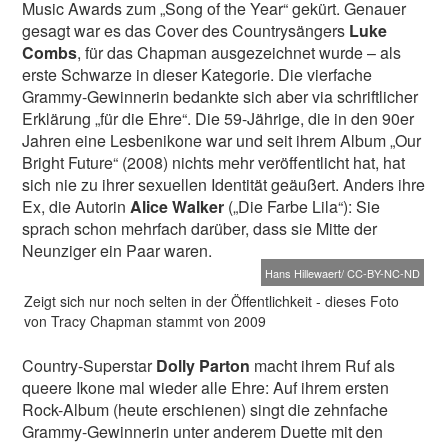
Music Awards zum „Song of the Year“ gekürt. Genauer
gesagt war es das Cover des Countrysängers
Luke
Combs
, für das Chapman ausgezeichnet wurde – als
erste Schwarze in dieser Kategorie. Die vierfache
Grammy-Gewinnerin bedankte sich aber via schriftlicher
Erklärung „für die Ehre“. Die 59-Jährige, die in den 90er
Jahren eine Lesbenikone war und seit ihrem Album „Our
Bright Future“ (2008) nichts mehr veröffentlicht hat, hat
sich nie zu ihrer sexuellen Identität geäußert. Anders ihre
Ex, die Autorin
Alice Walker
(„Die Farbe Lila“): Sie
sprach schon mehrfach darüber, dass sie Mitte der
Neunziger ein Paar waren.
Hans Hillewaert/ CC-BY-NC-ND
Zeigt sich nur noch selten in der Öffentlichkeit - dieses Foto
von Tracy Chapman stammt von 2009
Country-Superstar
Dolly Parton
macht ihrem Ruf als
queere Ikone mal wieder alle Ehre: Auf ihrem ersten
Rock-Album (heute erschienen) singt die zehnfache
Grammy-Gewinnerin unter anderem Duette mit den