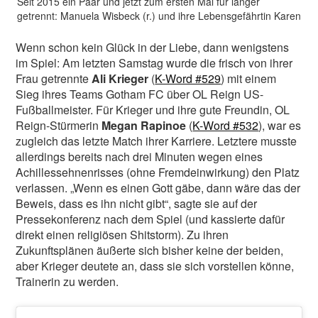
Seit 2015 ein Paar und jetzt zum ersten Mal für länger
getrennt: Manuela Wisbeck (r.) und ihre Lebensgefährtin Karen
Wenn schon kein Glück in der Liebe, dann wenigstens
im Spiel: Am letzten Samstag wurde die frisch von ihrer
Frau getrennte
Ali Krieger
(
K-Word #529
) mit einem
Sieg ihres Teams Gotham FC über OL Reign US-
Fußballmeister. Für Krieger und ihre gute Freundin, OL
Reign-Stürmerin
Megan Rapinoe
(
K-Word #532
), war es
zugleich das letzte Match ihrer Karriere. Letztere musste
allerdings bereits nach drei Minuten wegen eines
Achillessehnenrisses (ohne Fremdeinwirkung) den Platz
verlassen. „Wenn es einen Gott gäbe, dann wäre das der
Beweis, dass es ihn nicht gibt“, sagte sie auf der
Pressekonferenz nach dem Spiel (und kassierte dafür
direkt einen religiösen Shitstorm). Zu ihren
Zukunftsplänen äußerte sich bisher keine der beiden,
aber Krieger deutete an, dass sie sich vorstellen könne,
Trainerin zu werden.