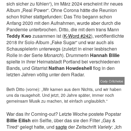
sich sicher zu fühlen“), im März 2024 erscheint ihr neues
Album „Real Power“. Ohne Corona hätte die Reunion
schon früher stattgefunden: Das Trio begann schon
Anfang 2020 mit den Aufnahmen, wurde aber durch die
Pandemie unterbrochen. Ditto, die mit dem trans Mann
Teddy Kwo
zusammen ist (
K-Word #242
), veröffentlichte
2018 ihr Solo-Album „Fake Sugar“ und war auch als
Schauspielerin unterwegs (zuletzt in einer lesbischen
Rolle in der Serie
Monarch
). Drummerin
Hannah Blilie
spielte in ihrer Heimatstadt Portland bei verschiedenen
Bands, und Gitarrist
Nathan Howdeshell
flog in den
letzten Jahren völlig unter dem Radar.
Cody Critcheloe
Beth Ditto (vorne): „Wir kamen aus dem Nichts, und wir haben
uns da rausgeholt. Und jetzt, 20 Jahre später, immer noch
gemeinsam Musik zu machen, ist einfach unglaublich.“
War das ihr Coming-out? Letzte Woche postete Popstar
Billie Eilish
ein Selfie, über das sie den Filter „Gay &
Tired“ gelegt hatte, und
sagte
der Zeitschrift
Variety
: „Ich