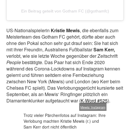
Ein Beitrag geteilt von Gotham FC (@gothamfc)
US-Nationalspielerin
Kristie Mewis
, die ebenfalls zum
Meisterteam des Gotham FC gehört, dürfte aber auch
ohne den Pokal schon sehr gut drauf sein: Sie hat sich
mit ihrer Freundin, Australiens Fußballstar
Sam Kerr,
verlobt, wie sie letzte Woche gegenüber der Zeitschrift
People
bestätigte. Das Paar hat sich Ende 2020
während des Corona-Lockdowns auf Instagram kennen
gelernt und führen seitdem eine Fernbeziehung
zwischen New York (Mewis) und London (wo Kerr beim
Chelsea FC spielt). Das Verlobungsgerücht kursierte seit
September, als an Mewis‘ Ringfinger plötzlich ein
Diamantenklunker aufgetaucht war (
K-Word #525
).
Mewis/ Instagram
Trotz vieler Pärchenfotos auf Instagram: Ihre
Verlobung machten Kristie Mewis (r.) und
Sam Kerr dort nicht öffentlich