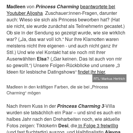
Madleen
von
Princess Charming
beantwortete bei
Youtuber Aljosha
Zuschauer:innen-Fragen, darunter
auch: Wieso sie sich als Princess beworben hat? (Hat
sie nicht, sie wurde zunächst als Teilnehmerin gecastet.)
Ob sie in der Sendung so gezeigt wurde, wie sie wirklich
war? („Ja, das war voll ich.“ Nur ihre Klamotten waren
meistens nicht ihre eigenen - und auch nicht ganz ihr
Stil.) Und wie viel Kontakt hat sie noch mit ihrer
Auserwählten
Elsa
? („Gar keinen. Das ist auch von mir
so gewollt.“) Unsere Folgen-Rückblicke und unsere „3
Ideen für lesbische Datingshows“
findet ihr hier
.
RTL/ Markus Hertrich
Madleen in den kräftigen Farben, die sie bei „Princess
Charming“ mögen
Nach ihrem Kuss in der
Princess Charming 3
-Villa
wurden sie tatsächlich ein Paar – und sind es auch ein
halbes Jahr nach den Dreharbeiten noch, wie aktuelle
Fotos zeigen: Tiktokerin
Desi
, die
in Folge 3 freiwillig
(und fast fluchtartig) auszog, und Halbfinalistin
Aleyna