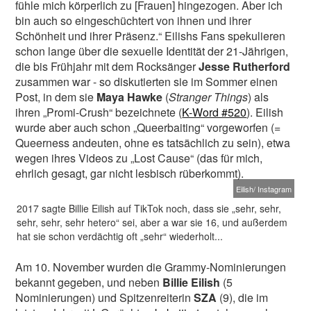
fühle mich körperlich zu [Frauen] hingezogen. Aber ich
bin auch so eingeschüchtert von ihnen und ihrer
Schönheit und ihrer Präsenz.“ Eilishs Fans spekulieren
schon lange über die sexuelle Identität der 21-Jährigen,
die bis Frühjahr mit dem Rocksänger
Jesse Rutherford
zusammen war - so diskutierten sie im Sommer einen
Post, in dem sie
Maya Hawke
(
Stranger Things
) als
ihren „Promi-Crush“ bezeichnete (
K-Word #520
). Eilish
wurde aber auch schon „Queerbaiting“ vorgeworfen (=
Queerness andeuten, ohne es tatsächlich zu sein), etwa
wegen ihres Videos zu „Lost Cause“ (das für mich,
ehrlich gesagt, gar nicht lesbisch rüberkommt).
Eilish/ Instagram
2017 sagte Billie Eilish auf TikTok noch, dass sie „sehr, sehr,
sehr, sehr, sehr hetero“ sei, aber a war sie 16, und außerdem
hat sie schon verdächtig oft „sehr“ wiederholt...
Am 10. November wurden die Grammy-Nominierungen
bekannt gegeben, und neben
Billie Eilish
(5
Nominierungen) und Spitzenreiterin
SZA
(9), die im