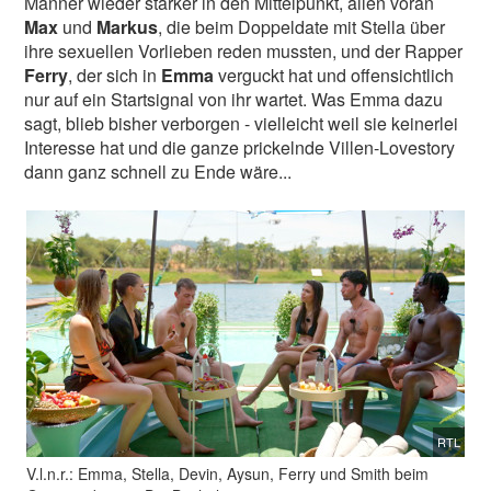
Männer wieder stärker in den Mittelpunkt, allen voran
Max
und
Markus
, die beim Doppeldate mit Stella über
ihre sexuellen Vorlieben reden mussten, und der Rapper
Ferry
, der sich in
Emma
verguckt hat und offensichtlich
nur auf ein Startsignal von ihr wartet. Was Emma dazu
sagt, blieb bisher verborgen - vielleicht weil sie keinerlei
Interesse hat und die ganze prickelnde Villen-Lovestory
dann ganz schnell zu Ende wäre...
RTL
V.l.n.r.: Emma, Stella, Devin, Aysun, Ferry und Smith beim