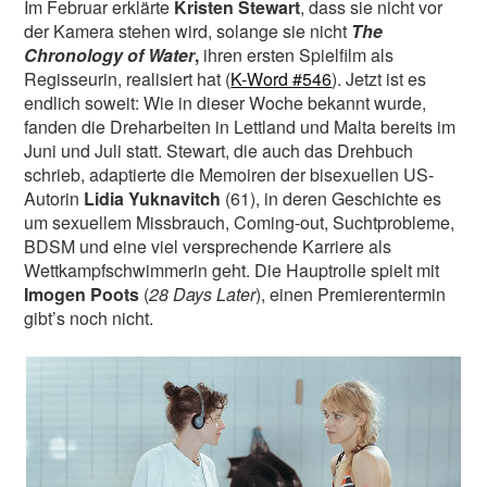
Im Februar erklärte
Kristen Stewart
, dass sie nicht vor
der Kamera stehen wird, solange sie nicht
The
Chronology of Water
,
ihren ersten Spielfilm als
Regisseurin, realisiert hat (
K-Word #546
). Jetzt ist es
endlich soweit: Wie in dieser Woche bekannt wurde,
fanden die Dreharbeiten in Lettland und Malta bereits im
Juni und Juli statt. Stewart, die auch das Drehbuch
schrieb, adaptierte die Memoiren der bisexuellen US-
Autorin
Lidia Yuknavitch
(61), in deren Geschichte es
um sexuellem Missbrauch, Coming-out, Suchtprobleme,
BDSM und eine viel versprechende Karriere als
Wettkampfschwimmerin geht. Die Hauptrolle spielt mit
Imogen Poots
(
28 Days Later
), einen Premierentermin
gibt’s noch nicht.