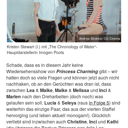
Andrejs Strokins/ CG Cinema
Kristen Stewart (l.) mit „The Chronology of Water“-
Hauptdarstellerin Imogen Poots
Schade, dass es in diesem Jahr keine
Wiedersehensshow von
Princess Charming
gibt – wir
hatten doch so viele Fragen und können jetzt auch nicht
nachhaken, ob an den Gerüchten was dran ist, dass
zwischen
Lea
&
Maike
,
Maike
&
Melissa
und
Inci
&
Marlen
nach den Dreharbeiten (doch noch) was
gelaufen sein soll.
Lucia
&
Seleya
(raus
in Folge 5
) sind
weiterhin das einzige Paar, das aus der vierten Staffel
hervorging (und leben aktuell monogam!). Glücklich
verliebt sind inzwischen auch
Christine
,
Inci
und
Kathi
(die übrigens die Backup-Princess war, falls Lea