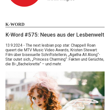
K-WORD
Bleibt out und proud!
K-Word #575: Neues aus der Lesbenwelt
13.9.2024
- The next lesbian pop star: Chappell Roan
Nur mit euch, unseren Leser:innen und online-
queert die MTV Music Video Awards, Kristen Stewart:
Nutzer:innen, bekommen wir das hin! Helft uns, damit
Film über bisexuelle Schriftstellerin, „Agatha All Along“-
Star outet sich, „Princess Charming“: Fakten und Gerüchte,
wir diese Zeiten durchstehen, die in politischer wie
x
die Bi-„Bachelorette“ – und mehr.
finanzieller Hinsicht nicht einfach sind. Journalismus,
der nicht nur in Social Media Bubbles stattfindet,
unabhängig ist und dialogbereit bleibt, hat es
zunehmend schwer.
Unterstützt unsere Arbeit!
Vielen Dank!
Euer L-MAG-Team