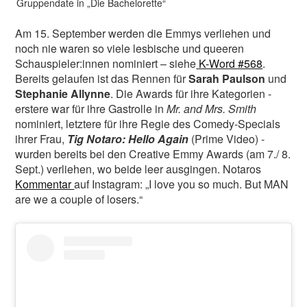
Gruppendate in „Die Bachelorette“
Am 15. September werden die Emmys verliehen und
noch nie waren so viele lesbische und queeren
Schauspieler:innen nominiert – siehe
K-Word #568
.
Bereits gelaufen ist das Rennen für
Sarah Paulson
und
Stephanie Allynne
. Die Awards für ihre Kategorien -
erstere war für ihre Gastrolle in
Mr. and Mrs. Smith
nominiert, letztere für ihre Regie des Comedy-Specials
ihrer Frau,
Tig Notaro: Hello Again
(Prime Video) -
wurden bereits bei den Creative Emmy Awards (am 7./ 8.
Sept.) verliehen, wo beide leer ausgingen. Notaros
Kommentar
auf Instagram: „I love you so much. But MAN
are we a couple of losers.“