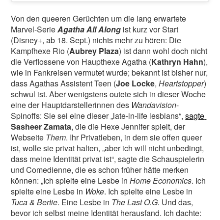
Von den queeren Gerüchten um die lang erwartete
Marvel-Serie
Agatha All Along
ist kurz vor Start
(Disney+, ab 18. Sept.) nichts mehr zu hören: Die
Kampfhexe Rio (
Aubrey Plaza
) ist dann wohl doch nicht
die Verflossene von Haupthexe Agatha (
Kathryn Hahn
),
wie in Fankreisen vermutet wurde; bekannt ist bisher nur,
dass Agathas Assistent Teen (
Joe Locke
,
Heartstopper
)
schwul ist. Aber wenigstens outete sich in dieser Woche
eine der Hauptdarstellerinnen des
Wandavision
-
Spinoffs: Sie sei eine dieser „late-in-life lesbians“,
sagte
Sasheer Zamata
, die die Hexe Jennifer spielt, der
Webseite
Them
. Ihr Privatleben, in dem sie offen queer
ist, wolle sie privat halten, „aber ich will nicht unbedingt,
dass meine Identität privat ist“, sagte die Schauspielerin
und Comedienne, die es schon früher hätte merken
können: „Ich spielte eine Lesbe in
Home Economics
. Ich
spielte eine Lesbe in
Woke
. Ich spielte eine Lesbe in
Tuca & Bertie
. Eine Lesbe in
The Last O.G.
Und das,
bevor ich selbst meine Identität herausfand. Ich dachte: