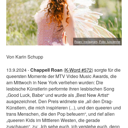
L-MAG.de unterstütze ich! >>
Nein Danke, möchte ich nicht
|
Hab schon!
Roan/ Instagram, Foto: luxxienne
Von Karin Schupp
13.9.2024 -
Chappell Roan
(
K-Word #572
) sorgte für die
queersten Momente der MTV Video Music Awards, die
am Mittwoch in New York verliehen wurden: Die
lesbische Künstlerin performte ihren lesbischen Song
„Good Luck, Babe“ und wurde als „Best New Artist“
ausgezeichnet. Den Preis widmete sie „all den Drag-
Künstlern, die mich inspirieren (...), und den queeren und
trans Menschen, die den Pop befeuern“, und rief allen
„queeren Kids im Mittleren Westen, die gerade
zuschauen“, zu: „Ich sehe euch, ich verstehe euch, denn