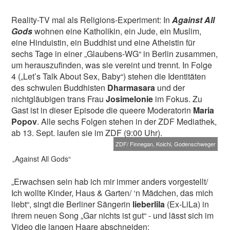
Reality-TV mal als Religions-Experiment: In
Against All
Gods
wohnen eine Katholikin, ein Jude, ein Muslim,
eine Hinduistin, ein Buddhist und eine Atheistin für
sechs Tage in einer „Glaubens-WG“ in Berlin zusammen,
um herauszufinden, was sie vereint und trennt. In Folge
4 („Let’s Talk About Sex, Baby“) stehen die Identitäten
des schwulen Buddhisten
Dharmasara
und der
nichtgläubigen trans Frau
Josimelonie
im Fokus. Zu
Gast ist in dieser Episode die queere Moderatorin
Maria
Popov
. Alle sechs Folgen stehen in der ZDF Mediathek,
ab 13. Sept. laufen sie im ZDF (9:00 Uhr).
ZDF/ Finnegan, Koichi, Godenschweger
„Against All Gods“
„Erwachsen sein hab ich mir immer anders vorgestellt/
Ich wollte Kinder, Haus & Garten/ ‘n Mädchen, das mich
liebt“, singt die Berliner Sängerin
lieberlila
(Ex-LiLa) in
ihrem neuen Song „Gar nichts ist gut“ - und lässt sich im
Video die langen Haare abschneiden: