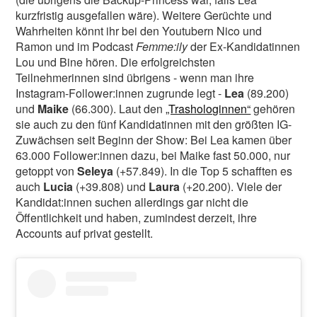
kurzfristig ausgefallen wäre). Weitere Gerüchte und
Wahrheiten könnt ihr bei den Youtubern Nico und
Ramon und im Podcast
Femme:ily
der Ex-Kandidatinnen
Lou und Bine hören. Die erfolgreichsten
Teilnehmerinnen sind übrigens - wenn man ihre
Instagram-Follower:innen zugrunde legt -
Lea
(89.200)
und
Maike
(66.300). Laut den
„Trashologinnen“
gehören
sie auch zu den fünf Kandidatinnen mit den größten IG-
Zuwächsen seit Beginn der Show: Bei Lea kamen über
63.000 Follower:innen dazu, bei Maike fast 50.000, nur
getoppt von
Seleya
(+57.849). In die Top 5 schafften es
auch
Lucia
(+39.808) und
Laura
(+20.200). Viele der
Kandidat:innen suchen allerdings gar nicht die
Öffentlichkeit und haben, zumindest derzeit, ihre
Accounts auf privat gestellt.