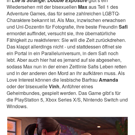
In
Life is Strange: Double Exposure
gibt’s ein
Wiedersehen mit der bisexuellen
Max
aus Teil 1 des
Adventure Games, das für seine zahlreichen LGBTQ-
Charaktere bekannt ist. Als Max, inzwischen erwachsen
und Uni-Dozentin für Fotografie, ihre beste Freundin
Safi
ermordet auffindet, versucht sie, ihre übernatürliche
Fähigkeit zu reaktivieren: Sie will die Zeit zurückdrehen.
Das klappt allerdings nicht - und stattdessen öffnet sie
ein Portal in ein Paralleluniversum, in dem Safi noch
lebt. Aber auch hier hat es jemand auf sie abgesehen,
sodass Max nun in der einen Zeitlinie Safis Leben retten
und in der anderen den Mord an ihr aufklären muss. Als
Love Interest können die lesbische Barfrau
Amanda
oder der bisexuelle
Vinh
, Anführer eines
Geheimbundes, gespielt werden. Das Game gibt’s für
die PlayStation 5, Xbox Series X/S, Nintendo Switch und
Windows.