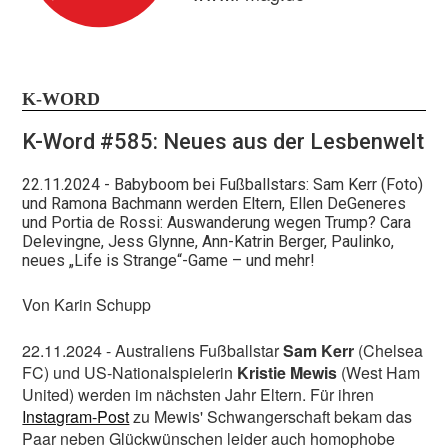
K-WORD
K-Word #585: Neues aus der Lesbenwelt
Bleibt out und proud!
22.11.2024
- Babyboom bei Fußballstars: Sam Kerr (Foto)
und Ramona Bachmann werden Eltern, Ellen DeGeneres
und Portia de Rossi: Auswanderung wegen Trump? Cara
Nur mit euch, unseren Leser:innen und online-
Delevingne, Jess Glynne, Ann-Katrin Berger, Paulinko,
neues „Life is Strange“-Game – und mehr!
Nutzer:innen, bekommen wir das hin! Helft uns, damit
wir diese Zeiten durchstehen, die in politischer wie
Von Karin Schupp
finanzieller Hinsicht nicht einfach sind. Journalismus,
x
der nicht nur in Social Media Bubbles stattfindet,
22.11.2024 - Australiens Fußballstar
Sam Kerr
(Chelsea
unabhängig ist und dialogbereit bleibt, hat es
FC) und US-Nationalspielerin
Kristie Mewis
(West Ham
zunehmend schwer.
United) werden im nächsten Jahr Eltern. Für ihren
Unterstützt unsere Arbeit!
Instagram-Post
zu Mewis' Schwangerschaft bekam das
Paar neben Glückwünschen leider auch homophobe