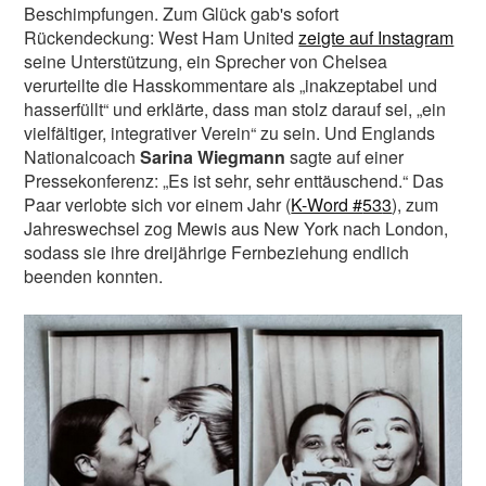
Vielen Dank!
Beschimpfungen. Zum Glück gab's sofort
Euer L-MAG-Team
Rückendeckung: West Ham United
zeigte auf Instagram
seine Unterstützung, ein Sprecher von Chelsea
verurteilte die Hasskommentare als „inakzeptabel und
hasserfüllt“ und erklärte, dass man stolz darauf sei, „ein
vielfältiger, integrativer Verein“ zu sein. Und Englands
L-MAG.de unterstütze ich! >>
Nationalcoach
Sarina Wiegmann
sagte auf einer
Pressekonferenz: „Es ist sehr, sehr enttäuschend.“ Das
Nein Danke, möchte ich nicht
|
Hab schon!
Paar verlobte sich vor einem Jahr (
K-Word #
53
3
), zum
Jahreswechsel zog Mewis aus New York nach London,
sodass sie ihre dreijährige Fernbeziehung endlich
beenden konnten.