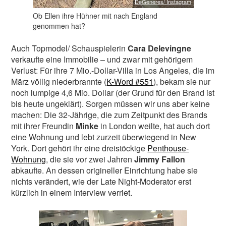
DeGeneres/ Instagram
Ob Ellen ihre Hühner mit nach England
genommen hat?
Auch Topmodel/ Schauspielerin
Cara Delevingne
verkaufte eine Immobilie – und zwar mit gehörigem
Verlust: Für ihre 7 Mio.-Dollar-Villa in Los Angeles, die im
März völlig niederbrannte (
K-Word #551
), bekam sie nur
noch lumpige 4,6 Mio. Dollar (der Grund für den Brand ist
bis heute ungeklärt). Sorgen müssen wir uns aber keine
machen: Die 32-Jährige, die zum Zeitpunkt des Brands
mit ihrer Freundin
Minke
in London weilte, hat auch dort
eine Wohnung und lebt zurzeit überwiegend in New
York. Dort gehört ihr eine dreistöckige
Penthouse-
Wohnung
, die sie vor zwei Jahren
Jimmy Fallon
abkaufte. An dessen origineller Einrichtung habe sie
nichts verändert, wie der Late Night-Moderator erst
kürzlich in einem Interview verriet.