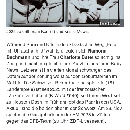
Kerr/ Instagram
2025 zu dritt: Sam Kerr (l.) und Kristie Mewis
Während Sam und Kristie den klassischen Weg „Foto
mit Ultraschallbild“ wählten, legten sich
Ramona
Bachmann
und ihre Frau
Charlotte Baret
so richtig ins
Zeug und machten gleich einen Kurzfilm aus ihren Baby-
News. Letztere ist im vierten Monat schwanger, das
Datum auf der Zeitung weist auf den Geburtstermin im
Mai hin. Die Schweizer Rekordnationalspielerin (151
Länderspiele) ist seit 2023 mit der französischen
Tänzerin verheiratet (
K-Word #540
), seit ihrem Wechsel
zu Houston Dash im Frühjahr lebt das Paar in den USA.
Aktuell sind die beiden aber in der Schweiz: Am 29. Nov.
spielen die Gastgeberinnen der EM 2025 in Zürich
gegen das DFB-Team (20 Uhr, ZDF-Livestream).