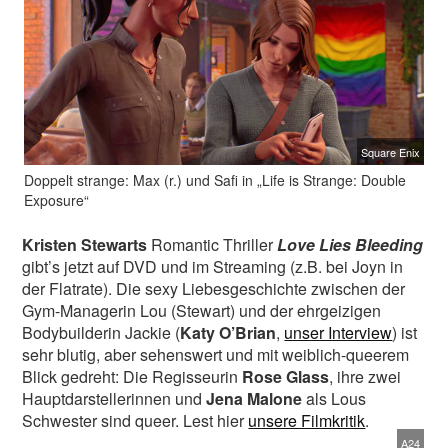
Square Enix
Doppelt strange: Max (r.) und Safi in „Life is Strange: Double
Exposure“
Kristen Stewarts
Romantic Thriller
Love Lies Bleeding
gibt’s jetzt auf DVD und im Streaming (z.B. bei Joyn in
der Flatrate). Die sexy Liebesgeschichte zwischen der
Gym-Managerin Lou (Stewart) und der ehrgeizigen
Bodybuilderin Jackie (
Katy O’Brian
,
unser Interview
) ist
sehr blutig, aber sehenswert und mit weiblich-queerem
Blick gedreht: Die Regisseurin
Rose Glass
, ihre zwei
Hauptdarstellerinnen und
Jena Malone
als Lous
Schwester sind queer. Lest hier
unsere Filmkritik
.
A24