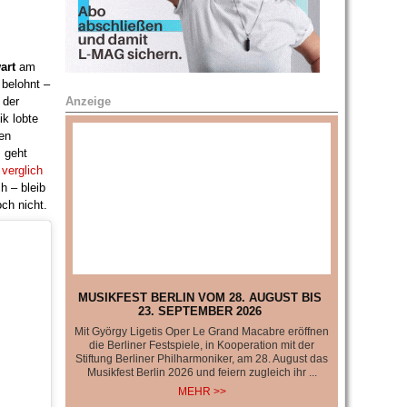
art
am
 belohnt –
Anzeige
 der
ik lobte
e-
en
ns, damit
s geht
er wie
t
verglich
nalismus, der
h – bleib
t, unabhängig
och nicht.
d schwer.
MUSIKFEST BERLIN VOM 28. AUGUST BIS
23. SEPTEMBER 2026
Mit György Ligetis Oper Le Grand Macabre eröffnen
die Berliner Festspiele, in Kooperation mit der
Stiftung Berliner Philharmoniker, am 28. August das
Musikfest Berlin 2026 und feiern zugleich ihr ...
MEHR >>