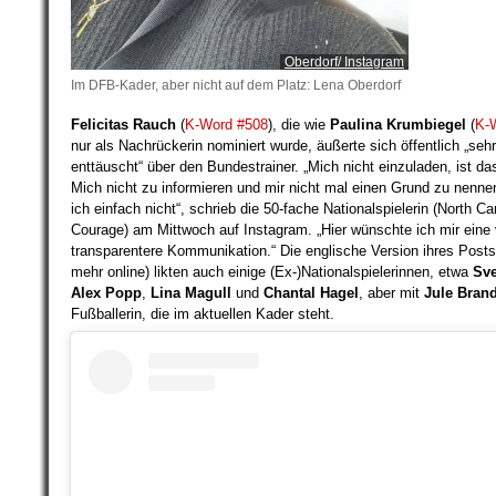
Oberdorf/ Instagram
Im DFB-Kader, aber nicht auf dem Platz: Lena Oberdorf
Felicitas Rauch
(
K-Word #508
), die wie
Paulina Krumbiegel
(
K-
nur als Nachrückerin nominiert wurde, äußerte sich öffentlich „sehr
enttäuscht“ über den Bundestrainer. „Mich nicht einzuladen, ist da
Mich nicht zu informieren und mir nicht mal einen Grund zu nenne
ich einfach nicht“, schrieb die 50-fache Nationalspielerin (North Ca
Courage) am Mittwoch auf Instagram. „Hier wünschte ich mir eine 
transparentere Kommunikation.“ Die englische Version ihres Posts
mehr online) likten auch einige (Ex-)Nationalspielerinnen, etwa
Sve
Alex Popp
,
Lina Magull
und
Chantal Hagel
, aber mit
Jule Bran
Fußballerin, die im aktuellen Kader steht.