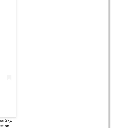
)
bei Sky/
stine