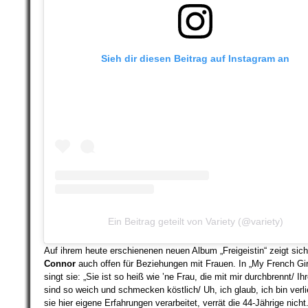
später erinnern
Sieh dir diesen Beitrag auf Instagram an
Ein Beitrag geteilt von Variety (@variety)
Auf ihrem heute erschienenen neuen Album „Freigeistin“ zeigt sic
Connor
auch offen für Beziehungen mit Frauen. In „My French Girl
singt sie: „Sie ist so heiß wie ’ne Frau, die mit mir durchbrennt/ Ih
sind so weich und schmecken köstlich/ Uh, ich glaub, ich bin verli
sie hier eigene Erfahrungen verarbeitet, verrät die 44-Jährige nicht