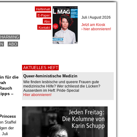
Heftinhalt
E-Paper
Juli / August 2026
Abo
Jetzt am Kiosk
Kontakt
› hier abonnieren!
CHARMING
EN
ABO
AKTUELLES HEFT
Queer-feministische Medizin
n für die
Wie finden lesbische und queere Frauen gute
rah
medizinische Hilfe? Wer schliesst die Lücken?
 Rauch
Ausserdem im Heft: Pride-Special
tipps –
Hier abonnieren!
Princess
en Staffel
lgen der
 Juli