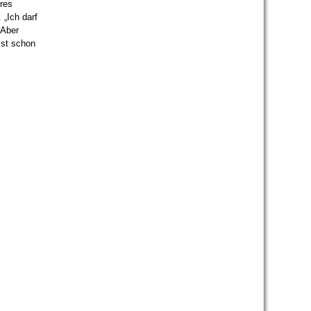
hres
„Ich darf
„Aber
ist schon