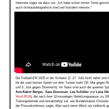
Interview sagte sie dazu nur: „Ich habe schon immer Texte geschr
auch nichtautobiografisch sind und trotzdem intensiv.“
Die Fußball-EM 2025 in der Schweiz (2.-27. Juli) rückt näher und 
für die zwei letzten Spiele vor dem Turnier steht (30. Mai gegen N
und 3. Juni gegen Österreich). Im Team sind auch die queeren Spi
Ann-Katrin Berger,
Sara Doorsoun
,
Lea Schüller
und
Lena Ob
Word #516
), die nach ihrer 10-monatigen Verletzungspause „zu 1
Trainingsbetrieb und einsatzfähig“ sei, wie Bundestrainer Christia
der Pressekonferenz sagte. Aber auch wenn Wück sie vielleicht g