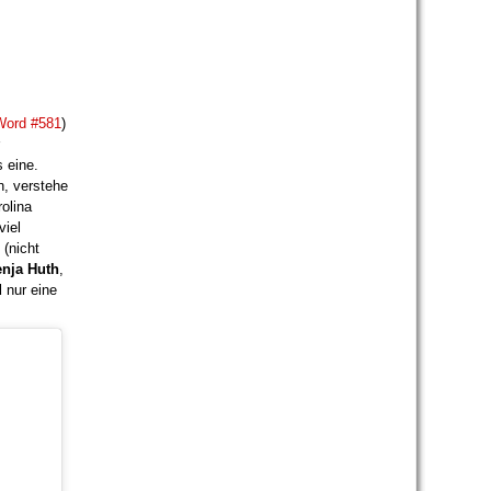
Word #581
)
s eine.
n, verstehe
rolina
viel
 (nicht
nja Huth
,
d
nur eine