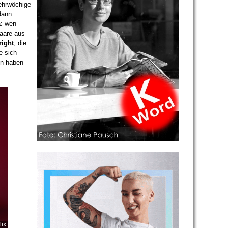
mehrwöchige
dann
: wen -
Paare aus
right
, die
e sich
en haben
lix