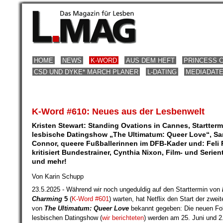
HOME
NEWS
K-WORD
AUS DEM HEFT
PRINCESS 
CSD UND DYKE* MARCH PLANER
L-DATING
MEDIADAT
K-Word #610: Neues aus der Lesbenwelt
Kristen Stewart: Standing Ovations in Cannes, Starttermi
lesbische Datingshow „The Ultimatum: Queer Love“, Sa
Connor, queere Fußballerinnen im DFB-Kader und: Feli
kritisiert Bundestrainer, Cynthia Nixon, Film- und Serien
und mehr!
Von Karin Schupp
23.5.2025 - Während wir noch ungeduldig auf den Starttermin von
Charming
5
(
K-Word #601
) warten, hat Netflix den Start der zweit
von
The Ultimatum: Queer Love
bekannt gegeben: Die neuen Fo
lesbischen Datingshow (
wir berichteten
) werden am 25. Juni und 2.