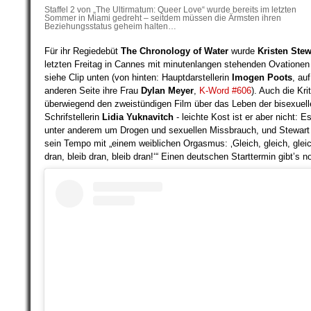
Staffel 2 von „The Ultirmatum: Queer Love“ wurde bereits im letzten
Sommer in Miami gedreht – seitdem müssen die Ärmsten ihren
Beziehungsstatus geheim halten…
Bleibt out und proud!
Für ihr Regiedebüt
The Chronology of Water
wurde
Kristen Stew
letzten Freitag in Cannes mit minutenlangen stehenden Ovationen
siehe Clip unten (von hinten: Hauptdarstellerin
Imogen Poots
, auf
anderen Seite ihre Frau
Dylan Meyer
,
K-Word #606
). Auch die Krit
Nur mit euch, unseren Leser:innen und onlin
überwiegend den zweistündigen Film über das Leben der bisexuell
Nutzer:innen, bekommen wir das hin! Helft u
Schrifstellerin
Lidia Yuknavitch
- leichte Kost ist er aber nicht: E
wir diese Zeiten durchstehen, die in politisch
unter anderem um Drogen und sexuellen Missbrauch, und Stewar
finanzieller Hinsicht nicht einfach sind. Jour
sein Tempo mit „einem weiblichen Orgasmus: ‚Gleich, gleich, gleic
nicht nur in Social Media Bubbles stattfinde
dran, bleib dran, bleib dran!‘“ Einen deutschen Starttermin gibt’s n
ist und dialogbereit bleibt, hat es zunehmen
Unterstützt unsere Arbeit!
Vielen Dank!
Euer L-MAG-Team
L-MAG.de unterstütze ich! >>