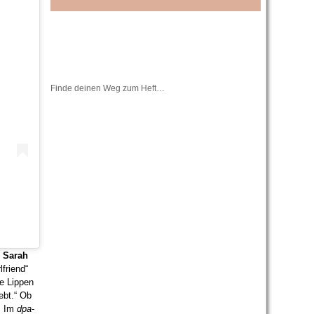
Finde deinen Weg zum Heft…
h
Sarah
friend“
re Lippen
ebt.“ Ob
. Im
dpa
-