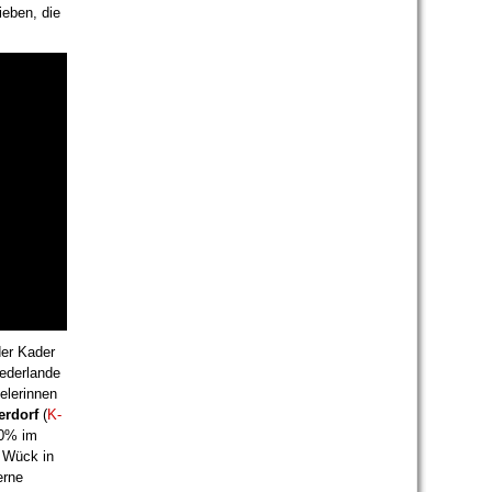
ieben, die
der Kader
iederlande
elerinnen
erdorf
(
K-
00% im
n Wück in
erne