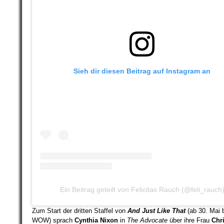
Sieh dir diesen Beitrag auf Instagram an
Ein Beitrag geteilt von Felicitas Rauch (@feli_rauch
Zum Start der dritten Staffel von
And Just Like That
(ab 30. Mai 
WOW) sprach
Cynthia Nixon
in
The Advocate
über ihre Frau
Chri