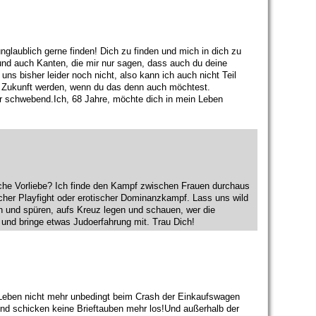
unglaublich gerne finden! Dich zu finden und mich in dich zu
n und auch Kanten, die mir nur sagen, dass auch du deine
ns bisher leider noch nicht, also kann ich auch nicht Teil
 / Zukunft werden, wenn du das denn auch möchtest.
 schwebend.Ich, 68 Jahre, möchte dich in mein Leben
che Vorliebe? Ich finde den Kampf zwischen Frauen durchaus
licher Playfight oder erotischer Dominanzkampf. Lass uns wild
n und spüren, aufs Kreuz legen und schauen, wer die
 und bringe etwas Judoerfahrung mit. Trau Dich!
s Leben nicht mehr unbedingt beim Crash der Einkaufswagen
und schicken keine Brieftauben mehr los!Und außerhalb der