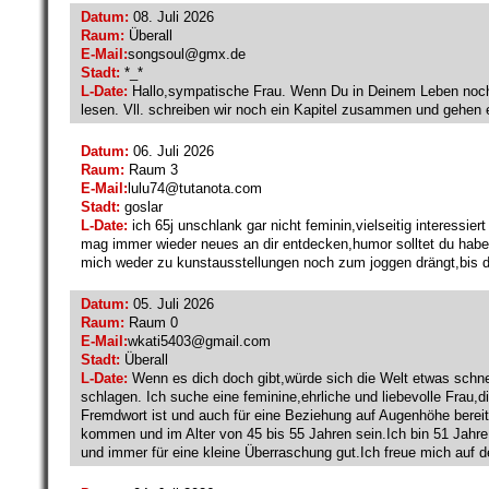
Datum:
08. Juli 2026
Raum:
Überall
E-Mail:
songsoul@
gmx.de
Stadt:
*_*
L-Date:
Hallo,sympatische Frau. Wenn Du in Deinem Leben noch e
lesen. Vll. schreiben wir noch ein Kapitel zusammen und gehen
Datum:
06. Juli 2026
Raum:
Raum 3
E-Mail:
lulu74@
tutanota.com
Stadt:
goslar
L-Date:
ich 65j unschlank gar nicht feminin,vielseitig interessier
mag immer wieder neues an dir entdecken,humor solltet du haben
mich weder zu kunstausstellungen noch zum joggen drängt,bis 
Datum:
05. Juli 2026
Raum:
Raum 0
E-Mail:
wkati5403@
gmail.com
Stadt:
Überall
L-Date:
Wenn es dich doch gibt,würde sich die Welt etwas schnel
schlagen. Ich suche eine feminine,ehrliche und liebevolle Frau
Fremdwort ist und auch für eine Beziehung auf Augenhöhe berei
kommen und im Alter von 45 bis 55 Jahren sein.Ich bin 51 Jahr
und immer für eine kleine Überraschung gut.Ich freue mich auf