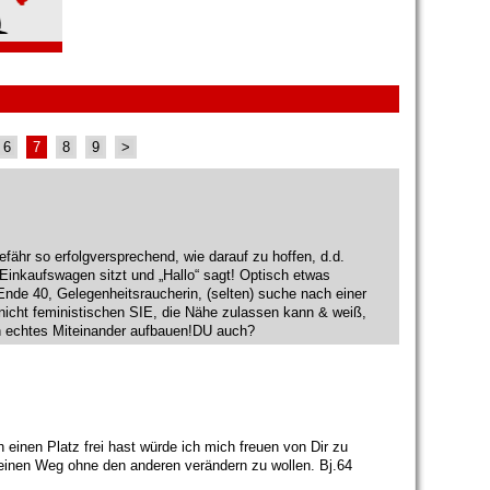
6
7
8
9
>
gefähr so erfolgversprechend, wie darauf zu hoffen, d.d.
Einkaufswagen sitzt und „Hallo“ sagt! Optisch etwas
Ende 40, Gelegenheitsraucherin, (selten) suche nach einer
nicht feministischen SIE, die Nähe zulassen kann & weiß,
in echtes Miteinander aufbauen!DU auch?
inen Platz frei hast würde ich mich freuen von Dir zu
 einen Weg ohne den anderen verändern zu wollen. Bj.64