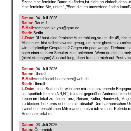
Szene eine feminine Dame zu finden,ist nicht so einfach,denn un
eine feminine Sie, unter 1,75cm,die ich umwerfend finden kann!Vi
Datum:
04. Juli 2026
Raum:
Raum 1
E-Mail:
someonelike.you@
gmx.de
Stadt:
Berlin
L-Date:
DU hast eine feminine Ausstrahlung,so um die 45, bist e
Abenteuer, bist selbstbewusst genug, um nicht ghosten zu müss
wie tiefgründige Gespräche? Gegen ein paar wenige Tierhaare hast
nach einer starken Schulter zum anlehnen. Wenn du dich in mein
(nicht stereotype) Ausstrahlung, dann freu ich mich auf Post von 
Datum:
04. Juli 2026
Raum:
Überall
E-Mail:
sensibleeichhoernchen@
web.de
Stadt:
Überall
L-Date:
Liebe Suchende, wünsche mir eine anziehende Begegnung
als sportlich-feminin,NR,NT, tolerant gegenüber Andersdenkenden
Leben im Detail zu fühlen.Tanz, Reisen, Kultur, Handwerk; Mag je
zu bleiben. Letzteres sehe ich als absolut! Den harmonischen 
zwischenmenschlichen Miteinander, setze ich voraus. Befinde 
Resonanz erfahre.
Datum:
03. Juli 2026
Raum:
Österreich