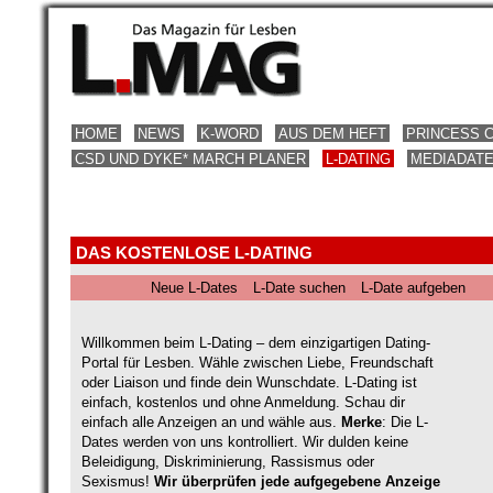
HOME
NEWS
K-WORD
AUS DEM HEFT
PRINCESS 
CSD UND DYKE* MARCH PLANER
L-DATING
MEDIADAT
DAS KOSTENLOSE L-DATING
Neue L-Dates
L-Date suchen
L-Date aufgeben
Willkommen beim L-Dating – dem einzigartigen Dating-
Portal für Lesben. Wähle zwischen Liebe, Freundschaft
oder Liaison und finde dein Wunschdate. L-Dating ist
einfach, kostenlos und ohne Anmeldung. Schau dir
einfach alle Anzeigen an und wähle aus.
Merke
: Die L-
Dates werden von uns kontrolliert. Wir dulden keine
Beleidigung, Diskriminierung, Rassismus oder
Sexismus!
Wir überprüfen jede aufgegebene Anzeige