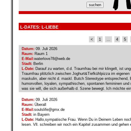
L-DATES: L-LIEBE
<
1
...
4
5
Datum:
09. Juli 2026
Raum:
Raum 1
E-Mail:
waterlove78@
web.de
Stadt:
Berlin
L-Date:
Darauf zu warten, d.d. Traumfrau bei mir klingelt, ist un
Traumfrau plötzlich zwischen Joghurt&Tiefkühlpizza im eigenen 
maskulin, aber nicht d. maskl. Butch Stereotype entsprechend, 
humorvollen, loyalen, sympathischen, spontanen femininen und 
was sie will, die sich außerhalb d. Szene bewegt. Ich möchte e
Datum:
09. Juli 2026
Raum:
Überall
E-Mail:
soulslife@
gmx.de
Stadt:
in Bayern
L-Date:
Hallo,sympatische Frau. Wenn Du in Deinem Leben noch e
lesen. Vll. schreiben wir noch ein Kapitel zusammen und gehen