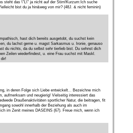
s steht das \"L\" ja nicht auf der Stirn!Kurzum:Ich suche
elleicht bist du ja hin&weg von mir? (48J. & nicht feminin)
mpathisch, hast dich bereits ausgetobt, du suchst kein
en, du lachst gerne u. magst Sarkasmus u. Ironie, genauso
 du nichts, da du selbst sehr tierlieb bist. Du sehnst dich
en Zeilen wiederfindest, u. eine Frau suchst mit Maskl.
dir!
, in deren Folge sich Liebe entwickelt... Bezeichne mich
, aufmerksam und neugierig! Vielseitig interessiert das
dwede Draußenaktivitäten sportlicher Natur, die beitragen, fit
Umgang sowohl innerhalb der Beziehung als auch im
mich im Zenit meines DASEINS (67). Freue mich, wenn ich