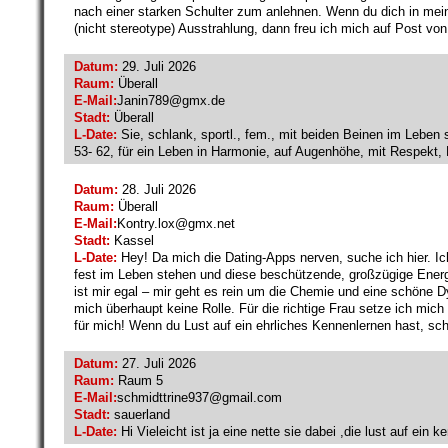
nach einer starken Schulter zum anlehnen. Wenn du dich in mein
(nicht stereotype) Ausstrahlung, dann freu ich mich auf Post von 
Datum:
29. Juli 2026
Raum:
Überall
E-Mail:
Janin789@
gmx.de
Stadt:
Überall
L-Date:
Sie, schlank, sportl., fem., mit beiden Beinen im Leben s
53- 62, für ein Leben in Harmonie, auf Augenhöhe, mit Respekt
Datum:
28. Juli 2026
Raum:
Überall
E-Mail:
Kontry.lox@
gmx.net
Stadt:
Kassel
L-Date:
Hey! Da mich die Dating-Apps nerven, suche ich hier. Ich
fest im Leben stehen und diese beschützende, großzügige Energ
ist mir egal – mir geht es rein um die Chemie und eine schöne Dyn
mich überhaupt keine Rolle. Für die richtige Frau setze ich mich
für mich! Wenn du Lust auf ein ehrliches Kennenlernen hast, schr
Datum:
27. Juli 2026
Raum:
Raum 5
E-Mail:
schmidttrine937@
gmail.com
Stadt:
sauerland
L-Date:
Hi Vieleicht ist ja eine nette sie dabei ,die lust auf ein 