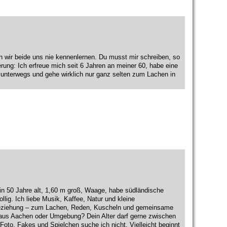
wir beide uns nie kennenlernen. Du musst mir schreiben, so
rung: Ich erfreue mich seit 6 Jahren an meiner 60, habe eine
rt unterwegs und gehe wirklich nur ganz selten zum Lachen in
bin 50 Jahre alt, 1,60 m groß, Waage, habe südländische
lig. Ich liebe Musik, Kaffee, Natur und kleine
 Beziehung – zum Lachen, Reden, Kuscheln und gemeinsame
aus Aachen oder Umgebung? Dein Alter darf gerne zwischen
Foto. Fakes und Spielchen suche ich nicht. Vielleicht beginnt