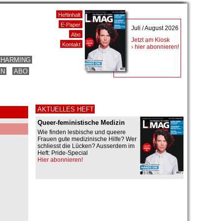
Heftinhalt
E-Paper
Juli / August 2026
Abo
Jetzt am Kiosk
Kontakt
› hier abonnieren!
CHARMING
EN
ABO
AKTUELLES HEFT
Queer-feministische Medizin
Wie finden lesbische und queere
Frauen gute medizinische Hilfe? Wer
schliesst die Lücken? Ausserdem im
Heft: Pride-Special
Hier abonnieren!