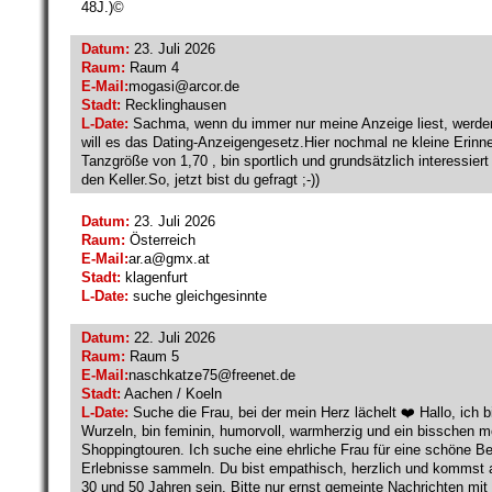
48J.)©️
Datum:
23. Juli 2026
Raum:
Raum 4
E-Mail:
mogasi@
arcor.de
Stadt:
Recklinghausen
L-Date:
Sachma, wenn du immer nur meine Anzeige liest, werden 
will es das Dating-Anzeigengesetz.Hier nochmal ne kleine Erinne
Tanzgröße von 1,70 , bin sportlich und grundsätzlich interessie
den Keller.So, jetzt bist du gefragt ;-))
Datum:
23. Juli 2026
Raum:
Österreich
E-Mail:
ar.a@
gmx.at
Stadt:
klagenfurt
L-Date:
suche gleichgesinnte
Datum:
22. Juli 2026
Raum:
Raum 5
E-Mail:
naschkatze75@
freenet.de
Stadt:
Aachen / Koeln
L-Date:
Suche die Frau, bei der mein Herz lächelt ❤️ Hallo, ich 
Wurzeln, bin feminin, humorvoll, warmherzig und ein bisschen mol
Shoppingtouren. Ich suche eine ehrliche Frau für eine schöne
Erlebnisse sammeln. Du bist empathisch, herzlich und kommst 
30 und 50 Jahren sein. Bitte nur ernst gemeinte Nachrichten mit 