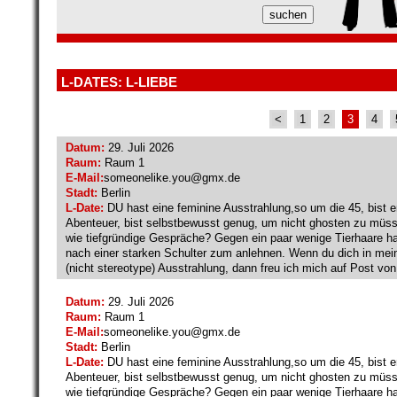
L-DATES: L-LIEBE
<
1
2
3
4
Datum:
29. Juli 2026
Raum:
Raum 1
E-Mail:
someonelike.you@
gmx.de
Stadt:
Berlin
L-Date:
DU hast eine feminine Ausstrahlung,so um die 45, bist e
Abenteuer, bist selbstbewusst genug, um nicht ghosten zu müss
wie tiefgründige Gespräche? Gegen ein paar wenige Tierhaare hast
nach einer starken Schulter zum anlehnen. Wenn du dich in mein
(nicht stereotype) Ausstrahlung, dann freu ich mich auf Post von 
Datum:
29. Juli 2026
Raum:
Raum 1
E-Mail:
someonelike.you@
gmx.de
Stadt:
Berlin
L-Date:
DU hast eine feminine Ausstrahlung,so um die 45, bist e
Abenteuer, bist selbstbewusst genug, um nicht ghosten zu müss
wie tiefgründige Gespräche? Gegen ein paar wenige Tierhaare hast