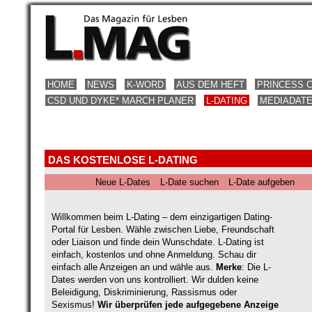
HOME
NEWS
K-WORD
AUS DEM HEFT
PRINCESS 
CSD UND DYKE* MARCH PLANER
L-DATING
MEDIADAT
DAS KOSTENLOSE L-DATING
Neue L-Dates
L-Date suchen
L-Date aufgeben
Willkommen beim L-Dating – dem einzigartigen Dating-
Portal für Lesben. Wähle zwischen Liebe, Freundschaft
oder Liaison und finde dein Wunschdate. L-Dating ist
einfach, kostenlos und ohne Anmeldung. Schau dir
einfach alle Anzeigen an und wähle aus.
Merke
: Die L-
Dates werden von uns kontrolliert. Wir dulden keine
Beleidigung, Diskriminierung, Rassismus oder
Sexismus!
Wir überprüfen jede aufgegebene Anzeige