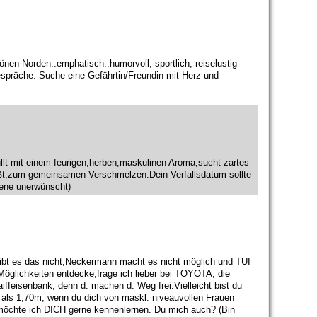
nen Norden..emphatisch..humorvoll, sportlich, reiselustig
Gespräche. Suche eine Gefährtin/Freundin mit Herz und
lt mit einem feurigen,herben,maskulinen Aroma,sucht zartes
ließt,zum gemeinsamen Verschmelzen.Dein Verfallsdatum sollte
zene unerwünscht)
bt es das nicht,Neckermann macht es nicht möglich und TUI
e Möglichkeiten entdecke,frage ich lieber bei TOYOTA, die
iffeisenbank, denn d. machen d. Weg frei.Vielleicht bist du
 als 1,70m, wenn du dich von maskl. niveauvollen Frauen
 möchte ich DICH gerne kennenlernen. Du mich auch? (Bin