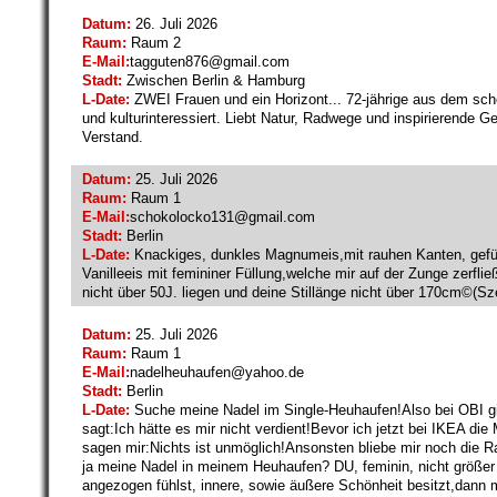
Datum:
26. Juli 2026
Raum:
Raum 2
E-Mail:
tagguten876@
gmail.com
Stadt:
Zwischen Berlin & Hamburg
L-Date:
ZWEI Frauen und ein Horizont... 72-jährige aus dem schö
und kulturinteressiert. Liebt Natur, Radwege und inspirierende 
Verstand.
Datum:
25. Juli 2026
Raum:
Raum 1
E-Mail:
schokolocko131@
gmail.com
Stadt:
Berlin
L-Date:
Knackiges, dunkles Magnumeis,mit rauhen Kanten, gefül
Vanilleeis mit femininer Füllung,welche mir auf der Zunge zerf
nicht über 50J. liegen und deine Stillänge nicht über 170cm©(S
Datum:
25. Juli 2026
Raum:
Raum 1
E-Mail:
nadelheuhaufen@
yahoo.de
Stadt:
Berlin
L-Date:
Suche meine Nadel im Single-Heuhaufen!Also bei OBI gi
sagt:Ich hätte es mir nicht verdient!Bevor ich jetzt bei IKEA di
sagen mir:Nichts ist unmöglich!Ansonsten bliebe mir noch die Ra
ja meine Nadel in meinem Heuhaufen? DU, feminin, nicht größer
angezogen fühlst, innere, sowie äußere Schönheit besitzt,dann