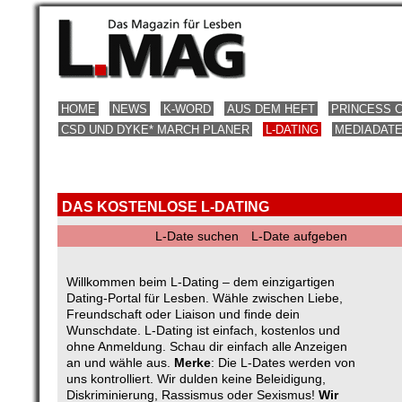
HOME
NEWS
K-WORD
AUS DEM HEFT
PRINCESS 
CSD UND DYKE* MARCH PLANER
L-DATING
MEDIADAT
DAS KOSTENLOSE L-DATING
L-Date suchen
L-Date aufgeben
Willkommen beim L-Dating – dem einzigartigen
Dating-Portal für Lesben. Wähle zwischen Liebe,
Freundschaft oder Liaison und finde dein
Wunschdate. L-Dating ist einfach, kostenlos und
ohne Anmeldung. Schau dir einfach alle Anzeigen
an und wähle aus.
Merke
: Die L-Dates werden von
uns kontrolliert. Wir dulden keine Beleidigung,
Diskriminierung, Rassismus oder Sexismus!
Wir