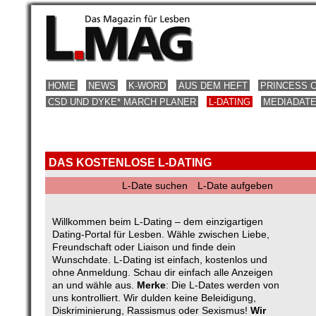
HOME
NEWS
K-WORD
AUS DEM HEFT
PRINCESS 
CSD UND DYKE* MARCH PLANER
L-DATING
MEDIADAT
DAS KOSTENLOSE L-DATING
L-Date suchen
L-Date aufgeben
Willkommen beim L-Dating – dem einzigartigen
Dating-Portal für Lesben. Wähle zwischen Liebe,
Freundschaft oder Liaison und finde dein
Wunschdate. L-Dating ist einfach, kostenlos und
ohne Anmeldung. Schau dir einfach alle Anzeigen
an und wähle aus.
Merke
: Die L-Dates werden von
uns kontrolliert. Wir dulden keine Beleidigung,
Diskriminierung, Rassismus oder Sexismus!
Wir