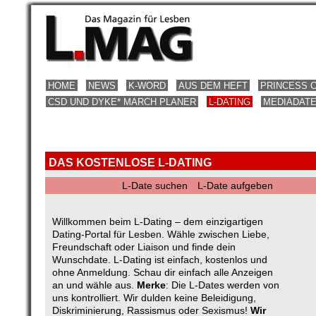
HOME
NEWS
K-WORD
AUS DEM HEFT
PRINCESS 
CSD UND DYKE* MARCH PLANER
L-DATING
MEDIADAT
DAS KOSTENLOSE L-DATING
L-Date suchen
L-Date aufgeben
Willkommen beim L-Dating – dem einzigartigen
Dating-Portal für Lesben. Wähle zwischen Liebe,
Freundschaft oder Liaison und finde dein
Wunschdate. L-Dating ist einfach, kostenlos und
ohne Anmeldung. Schau dir einfach alle Anzeigen
an und wähle aus.
Merke
: Die L-Dates werden von
uns kontrolliert. Wir dulden keine Beleidigung,
Diskriminierung, Rassismus oder Sexismus!
Wir