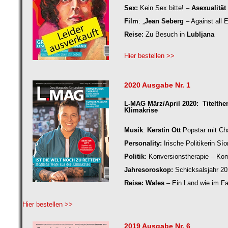
Sex:
Kein Sex bitte! –
Asexualität
Film
: „
Jean Seberg
– Against all 
Reise:
Zu Besuch in
Lubljana
Hier bestellen >>
2020 Ausgabe Nr. 1
L-MAG März/April 2020: Titelthe
Klimakrise
Musik
:
Kerstin Ott
Popstar mit Cha
Personality:
Irische Politikerin Sío
Politik
: Konversionstherapie – Ko
Jahresoroskop:
Schicksalsjahr 2
Reise: Wales
– Ein Land wie im F
Hier bestellen >>
2019 Ausgabe Nr. 6