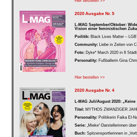
Hier bestellen >>
2020 Ausgabe Nr. 5
L-MAG September/Oktober: Wider
Vision einer feministischen Zuku
Poilitik:
Black Lives Matter – LG
Community:
Liebe in Zeiten von C
Foto:
Dyke* March 2020 in 8 Städ
Personality:
Fußballerin Gina Chmi
Hier bestellen >>
2020 Ausgabe Nr. 4
L-MAG Juli/August 2020: „Keine
Titel:
MYTHOS ZWANZIGER JAHRE 
Personality:
Politikerin Faika El-
Serie:
„Mieke“-Darstellerinnen über 
Buch:
Spitzensportlerinnen in „Vor