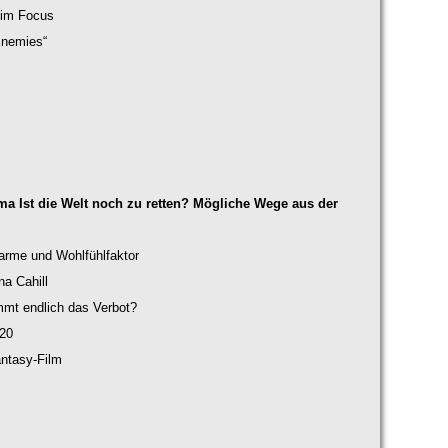
im Focus
Enemies“
ma Ist die Welt noch zu retten? Mögliche Wege aus der
rme und Wohlfühlfaktor
na Cahill
mmt endlich das Verbot?
020
antasy-Film