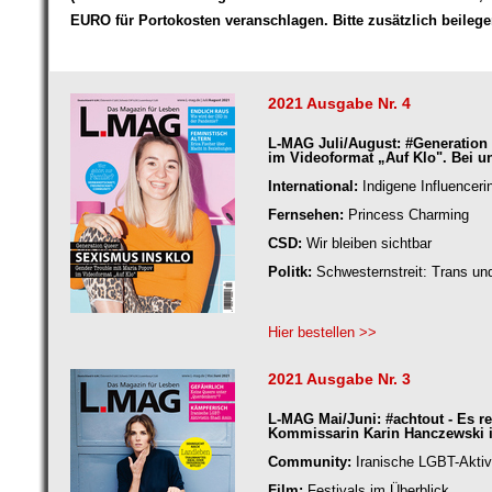
EURO für Portokosten veranschlagen. Bitte zusätzlich beilege
2021 Ausgabe Nr. 4
L-MAG Juli/August: #Generation 
im Videoformat „Auf Klo". Bei un
International:
Indigene Influenceri
Fernsehen:
Princess Charming
CSD:
Wir bleiben sichtbar
Politk:
Schwesternstreit: Trans und
Hier bestellen >>
2021 Ausgabe Nr. 3
L-MAG Mai/Juni: #achtout - Es re
Kommissarin Karin Hanczewski i
Community:
Iranische LGBT-Aktiv
Film:
Festivals im Überblick