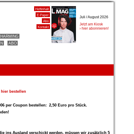
Heftinhalt
E-Paper
Juli / August 2026
Abo
Jetzt am Kiosk
Kontakt
› hier abonnieren!
CHARMING
EN
ABO
l
hier bestellen
006 per Coupon bestellen:
2,50 Euro pro Stück.
nden!
 die ins Ausland verschickt werden, müssen wir zusätzlich 5