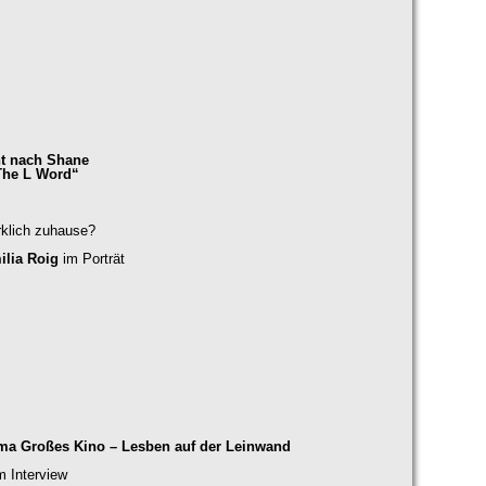
t nach Shane
The L Word“
rklich zuhause?
lia Roig
im Porträt
ema Großes Kino – Lesben auf der Leinwand
m Interview