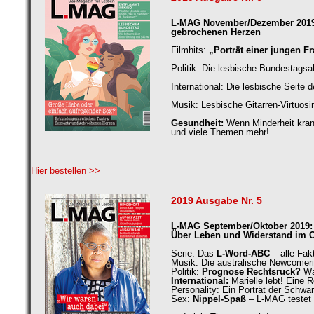
L-MAG November/Dezember 2019: 
gebrochenen Herzen
Filmhits:
„Porträt einer jungen 
Politik: Die lesbische Bundestags
International: Die lesbische Seite 
Musik: Lesbische Gitarren-Virtuos
Gesundheit:
Wenn Minderheit kra
und viele Themen mehr!
Hier bestellen >>
2019 Ausgabe Nr. 5
L-MAG September/Oktober 2019: T
Über Leben und Widerstand im 
Serie: Das
L-Word-ABC
– alle Fa
Musik: Die australische Newcomer
Politik:
Prognose Rechtsruck?
Wa
International:
Marielle lebt! Eine 
Personality: Ein Porträt der Schwa
Sex:
Nippel-Spaß
– L-MAG testet