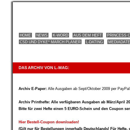
HOME
NEWS
K-WORD
AUS DEM HEFT
PRINCESS 
CSD UND DYKE* MARCH PLANER
L-DATING
MEDIADAT
DAS ARCHIV VON L-MAG:
Archiv E-Paper:
Alle Ausgaben ab Sept/Oktober 2009 per PayPa
Archiv Printhefte:
Alle verfügbaren Ausgaben ab März/April 2
Bitte für zwei Hefte einen 5 EURO-Schein und den Coupon se
Hier Bestell-Coupon downloaden!
(Gilt nur für Bestellungen innerhalb Deutschlands! Für Hefte,