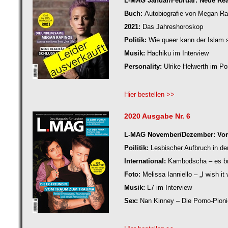
L-MAG Januar/Februar: Neue Reali
Buch:
Autobiografie von Megan Ra
2021:
Das Jahreshoroskop
Politik:
Wie queer kann der Islam 
Musik:
Hachiku im Interview
Personality:
Ulrike Helwerth im Por
Hier bestellen >>
2020 Ausgabe Nr. 6
L-MAG November/Dezember: Vom
Poilitik:
Lesbischer Aufbruch in de
International:
Kambodscha – es br
Foto:
Melissa Ianniello – „I wish i
Musik:
L7 im Interview
Sex:
Nan Kinney – Die Porno-Pioni