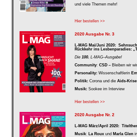
und viele Themen mehr!
Hier bestellen >>
2020 Ausgabe Nr. 3
L-MAG Mai/Juni 2020: Sehnsuch
Rückkehr ins Lesbenparadies: „
Die
100.
L-MAG–Ausgabe!
Community
:
CSD –
Bleiben wir wi
Personality:
Wissenschaftlerin
Emi
Politik:
Corona und die
Aids-Krise
Musik:
Sookee im Interview
Hier bestellen >>
2020 Ausgabe Nr. 2
L-MAG März/April 2020: Titelth
Musik
:
La Roux
und
Marla Glen
i