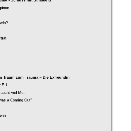
tät - Schluss mit Stillstand
pinoe
sein?
trät
 Traum zum Trauma – Die Exfreundin
r EU
aucht viel Mut
t was a Coming Out"
erin