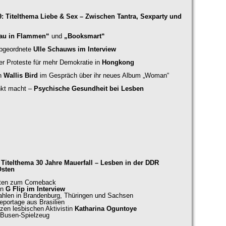
Titelthema Liebe & Sex – Zwischen Tantra, Sexparty und
Frau in Flammen“
und
„Booksmart“
abgeordnete
Ulle Schauws im Interview
der Proteste für mehr Demokratie in
Hongkong
in
Wallis Bird
im Gespräch über ihr neues Album „Woman“
nkt macht –
Psychische Gesundheit bei Lesben
itelthema 30 Jahre Mauerfall – Lesben in der DDR
Osten
kten zum Comeback
in
G Flip im Interview
hlen in Brandenburg, Thüringen und Sachsen
Reportage aus Brasilien
rzen lesbischen Aktivistin
Katharina Oguntoye
 Busen-Spielzeug