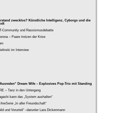
stand zwecklos? Künstliche Intelligenz, Cyborgs und die
nft
BT-Community und Rassismusdebatte
orona – Paare trotzen der Krise
ten
elinski im Interview
 Ausreden“ Dream Wife – Explosives Pop-Trio mit Standing
– Tanz in den Untergang
Nagashi kann das „System aushalten“
ihreSerie „In aller Freundschaft“
bild und Vorurteil“ –darunter Lara Dickenmann