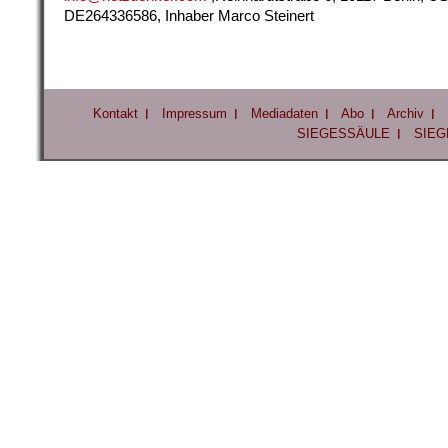
DE264336586, Inhaber Marco Steinert
Kontakt
Impressum
Mediadaten
Abo
Archiv
SIEGESSÄULE
SIEG