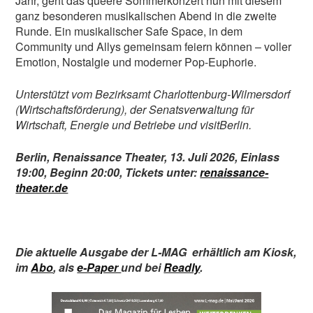
Jahr, geht das queere Sommerkonzert nun mit diesem
ganz besonderen musikalischen Abend in die zweite
Runde. Ein musikalischer Safe Space, in dem
Community und Allys gemeinsam feiern können – voller
Emotion, Nostalgie und moderner Pop-Euphorie.
Unterstützt vom Bezirksamt Charlottenburg-Wilmersdorf
(Wirtschaftsförderung), der Senatsverwaltung für
Wirtschaft, Energie und Betriebe und visitBerlin.
Berlin, Renaissance Theater, 13. Juli 2026, Einlass
19:00, Beginn 20:00, Tickets unter:
renaissance-
theater.de
Die aktuelle Ausgabe der L-MAG
erhältlich am Kiosk
,
im
Abo
,
als
e-Paper
und bei
Readly
.