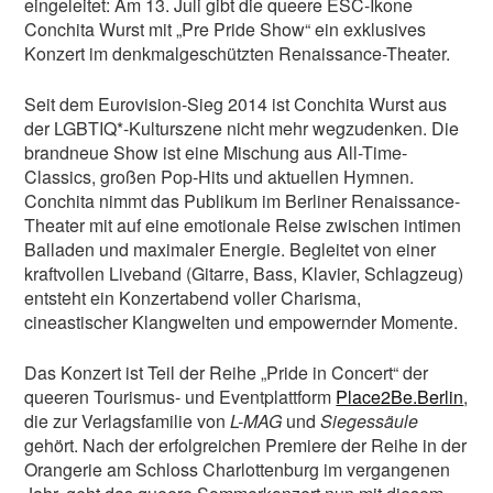
eingeleitet: Am 13. Juli gibt die queere ESC-Ikone
Conchita Wurst mit „Pre Pride Show“ ein exklusives
Konzert im denkmalgeschützten Renaissance-Theater.
Seit dem Eurovision-Sieg 2014 ist Conchita Wurst aus
der LGBTIQ*-Kulturszene nicht mehr wegzudenken. Die
brandneue Show ist eine Mischung aus All-Time-
Classics, großen Pop-Hits und aktuellen Hymnen.
Conchita nimmt das Publikum im Berliner Renaissance-
Theater mit auf eine emotionale Reise zwischen intimen
Balladen und maximaler Energie. Begleitet von einer
kraftvollen Liveband (Gitarre, Bass, Klavier, Schlagzeug)
entsteht ein Konzertabend voller Charisma,
cineastischer Klangwelten und empowernder Momente.
Das Konzert ist Teil der Reihe „Pride in Concert“ der
queeren Tourismus- und Eventplattform
Place2Be.Berlin
,
die zur Verlagsfamilie von
L-MAG
und
Siegessäule
gehört. Nach der erfolgreichen Premiere der Reihe in der
Orangerie am Schloss Charlottenburg im vergangenen