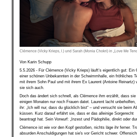
Clémence (Vicky Krieps, l.) und Sarah (Monia Chokri) in „Love Me Ten
Von Karin Schupp
5.5.2026 - Für Clémence (Vicky Krieps) läuft’s eigentlich gut: Ein 
einer schönen Unbekannten in der Schwimmhalle, ein fröhliches T
mit ihrem Sohn Paul und mit ihrem Ex Laurent (Antoine Reinartz) 
sie sich auch.
Doch das ändert sich schnell, als Clémence ihm erzählt, dass sie 
einigen Monaten nur noch Frauen datet. Laurent lacht unbeholfen, 
ihr: „Ich will nur, dass du glücklich bist“ – und versucht sie beim 
küssen. Kurz darauf erfährt sie, dass er das alleinige Sorgerecht
beantragt hat. Sein Vorwurf: „Inzest und Pädophilie, direkt oder dur
Clémence ist wie vor den Kopf gestoßen, nichts läge ihr ferner. Tr
absurden Anschuldigungen hat sie's vor Gericht schwer. Offensicht