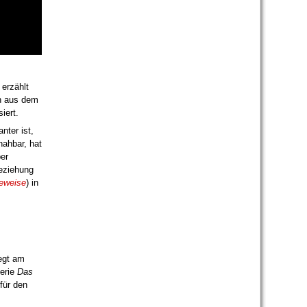
erzählt
en aus dem
iert.
nter ist,
nahbar, hat
ber
Beziehung
eweise
) in
egt am
erie
Das
für den