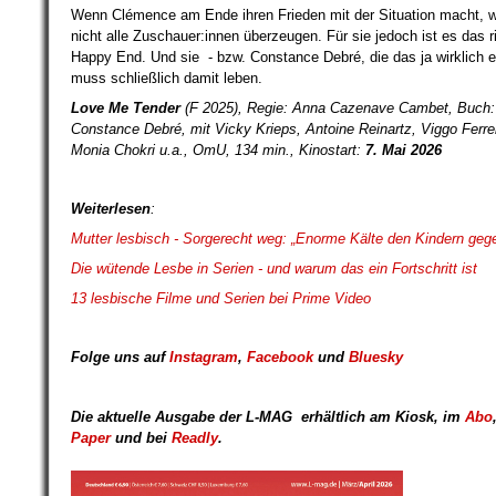
Wenn Clémence am Ende ihren Frieden mit der Situation macht, w
nicht alle Zuschauer:innen überzeugen. Für sie jedoch ist es das r
Happy End. Und sie - bzw. Constance Debré, die das ja wirklich er
muss schließlich damit leben.
Love Me Tender
(F 2025), Regie: Anna Cazenave Cambet, Buch
Constance Debré, mit Vicky Krieps, Antoine Reinartz, Viggo Ferrei
Monia Chokri u.a., OmU, 134 min., Kinostart:
7. Mai 2026
Weiterlesen
:
Mutter lesbisch - Sorgerecht weg: „Enorme Kälte den Kindern geg
Die wütende Lesbe in Serien - und warum das ein Fortschritt ist
13 lesbische Filme und Serien bei Prime Video
Folge uns auf
Instagram
,
Facebook
und
Bluesky
Die aktuelle Ausgabe der L-MAG
erhältlich am Kiosk
,
im
Abo
Paper
und bei
Readly
.