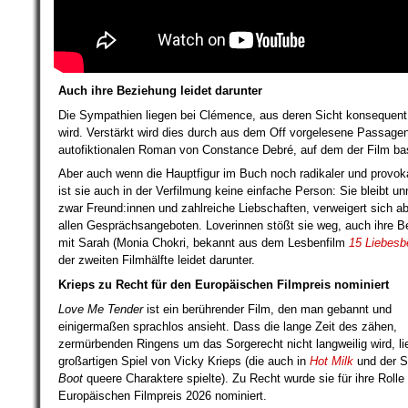
Auch ihre Beziehung leidet darunter
Die Sympathien liegen bei Clémence, aus deren Sicht konsequent 
wird. Verstärkt wird dies durch aus dem Off vorgelesene Passag
autofiktionalen Roman von Constance Debré, auf dem der Film bas
Aber auch wenn die Hauptfigur im Buch noch radikaler und provoka
ist sie auch in der Verfilmung keine einfache Person: Sie bleibt un
zwar Freund:innen und zahlreiche Liebschaften, verweigert sich a
allen Gesprächsangeboten. Loverinnen stößt sie weg, auch ihre 
mit Sarah (Monia Chokri, bekannt aus dem Lesbenfilm
15 Liebesb
der zweiten Filmhälfte leidet darunter.
Krieps zu Recht für den Europäischen Filmpreis nominiert
Love Me Tender
ist ein berührender Film, den man gebannt und
einigermaßen sprachlos ansieht. Dass die lange Zeit des zähen,
zermürbenden Ringens um das Sorgerecht nicht langweilig wird, li
großartigen Spiel von Vicky Krieps (die auch in
Hot Milk
und der S
Boot
queere Charaktere spielte). Zu Recht wurde sie für ihre Rolle 
Europäischen Filmpreis 2026 nominiert.