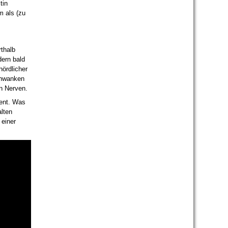
tin
m als (zu
thalb
dern bald
hördlicher
Schwanken
n Nerven.
rent. Was
lten
 einer