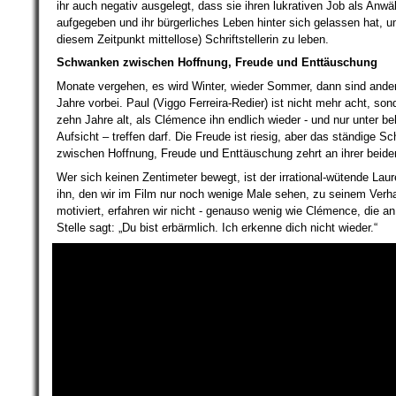
ihr auch negativ ausgelegt, dass sie ihren lukrativen Job als Anwäl
aufgegeben und ihr bürgerliches Leben hinter sich gelassen hat, u
diesem Zeitpunkt mittellose) Schriftstellerin zu leben.
Schwanken zwischen Hoffnung, Freude und Enttäuschung
Monate vergehen, es wird Winter, wieder Sommer, dann sind ander
Jahre vorbei. Paul (Viggo Ferreira-Redier) ist nicht mehr acht, son
zehn Jahre alt, als Clémence ihn endlich wieder - und nur unter be
Aufsicht – treffen darf. Die Freude ist riesig, aber das ständige 
zwischen Hoffnung, Freude und Enttäuschung zehrt an ihrer beide
Wer sich keinen Zentimeter bewegt, ist der irrational-wütende Lau
ihn, den wir im Film nur noch wenige Male sehen, zu seinem Verha
motiviert, erfahren wir nicht - genauso wenig wie Clémence, die an
Stelle sagt: „Du bist erbärmlich. Ich erkenne dich nicht wieder.“