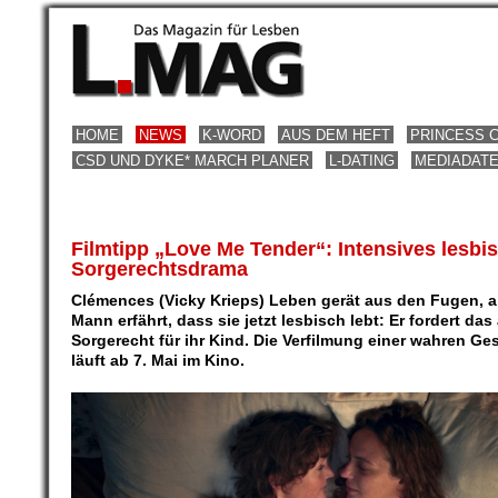
HOME
NEWS
K-WORD
AUS DEM HEFT
PRINCESS 
CSD UND DYKE* MARCH PLANER
L-DATING
MEDIADAT
Filmtipp „Love Me Tender“: Intensives lesbi
Sorgerechtsdrama
Clémences (Vicky Krieps) Leben gerät aus den Fugen, al
Mann erfährt, dass sie jetzt lesbisch lebt: Er fordert das 
Sorgerecht für ihr Kind. Die Verfilmung einer wahren Ge
läuft ab 7. Mai im Kino.