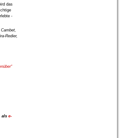
ird das
ichtige
lebte -
: Cambet,
ra-Redier,
enüber“
,
als
e-