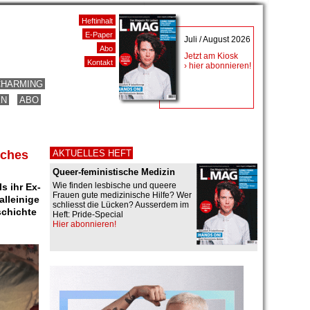
Heftinhalt
E-Paper
Juli / August 2026
Abo
Jetzt am Kiosk
Kontakt
› hier abonnieren!
CHARMING
EN
ABO
sches
AKTUELLES HEFT
Queer-feministische Medizin
Wie finden lesbische und queere
s ihr Ex-
Frauen gute medizinische Hilfe? Wer
alleinige
schliesst die Lücken? Ausserdem im
schichte
Heft: Pride-Special
Hier abonnieren!