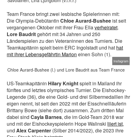
Savolainen, Lina Ljungblom (v.l.n.r.)
Team France bringt zwei lesbische Spielerinnen mit:
Die Olympia-Debütantin
Chloe Aurard-Bushee
ist seit
vergangenen Oktober mit ihrer Frau Ella
verheiratet
.
Lore Baudrit
gehört mit 34 Jahren und 250
Länderspielen zu den Veteraninnen des Turniers. Die
Teamkapitänin spielt beim ERC Ingolstadt und hat
hat
mit ihrer Lebensgefährtin Marion
einen Sohn (1).
Instagram
Chloe Aurard-Bushee (l.) und Lore Baudrit aus Team France
US-Teamkapitänin
Hilary Knight
spielt in Mailand ihr
fünftes und letztes olympisches Turnier. Die Eishockey-
Legende (36), die eine Gold- und drei Silbermedaillen ihr
eigen nennt, ist seit den 2022 mit der Eisschnellläuferin
Brittany Bowe (siehe dort) zusammen. Zum dritten Mal
dabei sind
Cayla Barnes
, die im Gold-Team 2018 war
und mit der Eishockeyspielerin Hope Walinski
liiert ist
,
und
Alex Carpenter
(Silber 2014/2022), die 2023 ihre