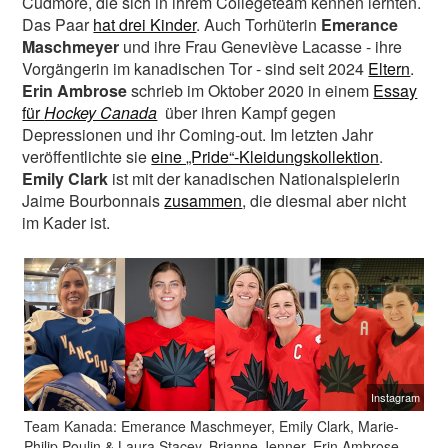
Cudmore, die sich in ihrem Collegeteam kennen lernten.
Das Paar
hat drei Kinder
. Auch Torhüterin
Emerance
Maschmeyer
und ihre Frau Geneviève Lacasse - ihre
Vorgängerin im kanadischen Tor - sind seit 2024
Eltern
.
Erin Ambrose
schrieb im Oktober 2020 in einem
Essay
für
Hockey Canada
über ihren Kampf gegen
Depressionen und ihr Coming-out. Im letzten Jahr
veröffentlichte sie
eine „Pride“-Kleidungskollektion
.
Emily Clark
ist mit der kanadischen Nationalspielerin
Jaime Bourbonnais
zusammen
, die diesmal aber nicht
im Kader ist.
Instagram
Team Kanada: Emerance Maschmeyer, Emily Clark, Marie-
Philip Poulin & Laura Stacey, Brianne Jenner, Erin Ambrose