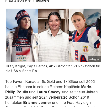
Frau Steph Klein
heiratete
.
Instagram
Hilary Knight, Cayla Barnes, Alex Carpenter (v.l.n.r.) stehen für
die USA auf dem Eis
Top-Favorit Kanada - 5x Gold und 1x Silber seit 2002 -
hat ein Ehepaar in seinen Reihen: Kapitänin
Marie-
Philip Poulin
und
Laura Stacey
sind seit neun Jahren
zusammen und seit 2024
verheiratet
. Schon 2019
heirateten
Brianne Jenner
und ihre Frau Hayleigh