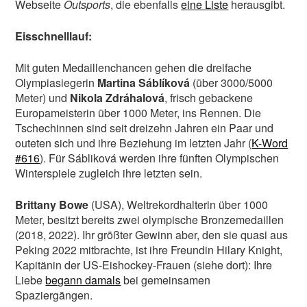
Webseite
Outsports
, die ebenfalls
eine Liste
herausgibt.
Eisschnelllauf:
Mit guten Medaillenchancen gehen die dreifache
Olympiasiegerin
Martina Sáblíková
(über 3000/5000
Meter) und
Nikola Zdráhalová
, frisch gebackene
Europameisterin über 1000 Meter, ins Rennen. Die
Tschechinnen sind seit dreizehn Jahren ein Paar und
outeten sich und ihre Beziehung im letzten Jahr (
K-Word
#616
). Für Sábliková werden ihre fünften Olympischen
Winterspiele zugleich ihre letzten sein.
Brittany Bowe
(USA), Weltrekordhalterin über 1000
Meter, besitzt bereits zwei olympische Bronzemedaillen
(2018, 2022). Ihr größter Gewinn aber, den sie quasi aus
Peking 2022 mitbrachte, ist ihre Freundin Hilary Knight,
Kapitänin der US-Eishockey-Frauen (siehe dort): Ihre
Liebe
begann damals
bei gemeinsamen
Spaziergängen.