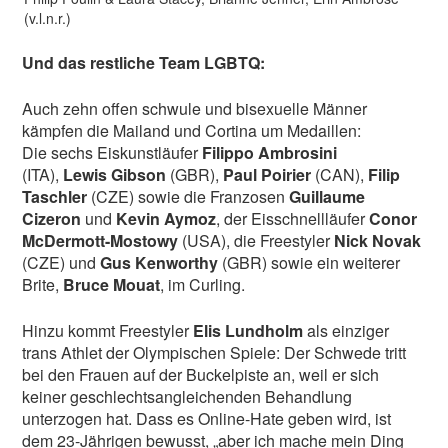
(v.l.n.r.)
Und das restliche Team LGBTQ:
Auch zehn offen schwule und bisexuelle Männer
kämpfen die Mailand und Cortina um Medaillen:
Die sechs Eiskunstläufer
Filippo Ambrosini
(ITA),
Lewis Gibson
(GBR),
Paul Poirier
(CAN),
Filip
Taschler
(CZE) sowie die Franzosen
Guillaume
Cizeron
und
Kevin Aymoz
, der Eisschnellläufer
Conor
McDermott-Mostowy
(USA), die Freestyler
Nick Novak
(CZE) und
Gus Kenworthy
(GBR) sowie ein
weiterer
Brite,
Bruce Mouat
, im Curling.
Hinzu kommt Freestyler
Elis Lundholm
als einziger
trans Athlet der Olympischen Spiele: Der Schwede tritt
bei den Frauen auf der Buckelpiste an, weil er sich
keiner geschlechtsangleichenden Behandlung
unterzogen hat. Dass es Online-Hate geben wird, ist
dem 23-Jährigen bewusst, „aber ich mache mein Ding