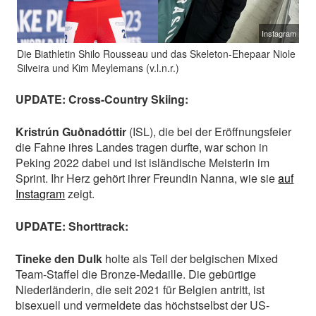
Instagram
Die Biathletin Shilo Rousseau und das Skeleton-Ehepaar Niole
Silveira und Kim Meylemans (v.l.n.r.)
UPDATE: Cross-Country Skiing:
Kristrún Guðnadóttir
(ISL), die bei der Eröffnungsfeier
die Fahne ihres Landes tragen durfte, war schon in
Peking 2022 dabei und ist isländische Meisterin im
Sprint. Ihr Herz gehört ihrer Freundin Nanna, wie sie
auf
Instagram
zeigt.
UPDATE: Shorttrack:
Tineke den Dulk
holte als Teil der belgischen Mixed
Team-Staffel die Bronze-Medaille. Die gebürtige
Niederländerin, die seit 2021 für Belgien antritt, ist
bisexuell und vermeldete das höchstselbst der US-