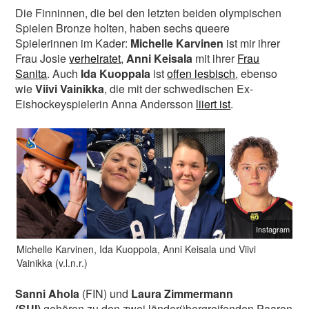
Die Finninnen, die bei den letzten beiden olympischen
Spielen Bronze holten, haben sechs queere
Spielerinnen im Kader:
Michelle Karvinen
ist mir ihrer
Frau Josie
verheiratet
,
Anni Keisala
mit ihrer
Frau
Sanita
. Auch
Ida Kuoppala
ist
offen lesbisch
, ebenso
wie
Viivi Vainikka
, die mit der schwedischen Ex-
Eishockeyspielerin Anna Andersson
liiert ist
.
Instagram
Michelle Karvinen, Ida Kuoppola, Anni Keisala und Viivi
Vainikka (v.l.n.r.)
Sanni Ahola
(FIN) und
Laura Zimmermann
(SUI)
gehören zu den zwei länderübergreifenden Paaren