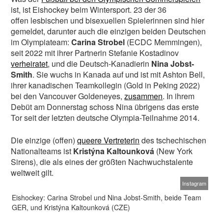
ist, ist Eishockey beim Wintersport. 23 der 36
offen lesbischen und bisexuellen Spielerinnen sind hier
gemeldet, darunter auch die einzigen beiden Deutschen
im Olympiateam:
Carina Strobel
(ECDC Memmingen),
seit 2022 mit ihrer Partnerin Stefanie Kostadinov
verheiratet
, und die Deutsch-Kanadierin
Nina Jobst-
Smith
. Sie wuchs in Kanada auf und ist mit Ashton Bell,
ihrer kanadischen Teamkollegin (Gold in Peking 2022)
bei den Vancouver Goldeneyes,
zusammen
. In ihrem
Debüt am Donnerstag schoss Nina übrigens das erste
Tor seit der letzten deutsche Olympia-Teilnahme 2014.
Die einzige (offen)
queere Vertreterin
des tschechischen
Nationalteams ist
Kristýna Kaltounková
(New York
Sirens), die als eines der größten Nachwuchstalente
weltweit gilt.
Instagram
Eishockey: Carina Strobel und Nina Jobst-Smith, beide Team
GER, und Kristýna Kaltounková (CZE)