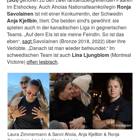
im Eishockey. Auch Aholas Nationalteamkollegin
Ronja
Savolainen
ist mit einer Konkurrentin, der Schwedin
Anja Kjellbin
, liiert. Die beiden sind's gewöhnt: sie
spielen auch in der kanadischen Liga in gegnerischen
Teams. „Auf dem Eis ist sie meine Feindin. So ist das
eben“,
sagt
Savolainen (Bronze 2018, 2022) über ihre
Verlobte. „Danach ist man wieder befreundet.“ Im
schwedischen Team ist auch
Lina Ljungblom
(Montreal
Victoire)
offen lesbisch
.
Instagram
Laura Zimmermann & Sanni Ahola, Anja Kjellbin & Ronja