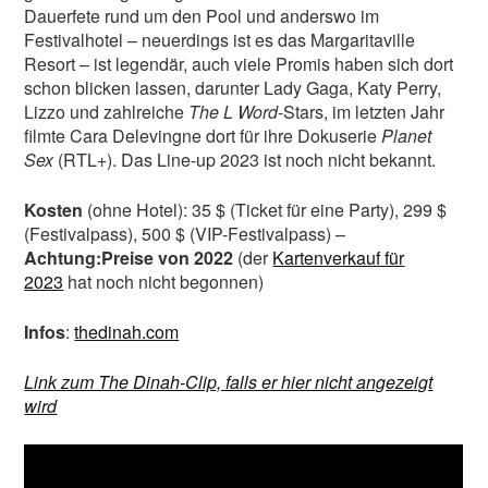
Dauerfete rund um den Pool und anderswo im
Festivalhotel – neuerdings ist es das Margaritaville
Resort – ist legendär, auch viele Promis haben sich dort
schon blicken lassen, darunter Lady Gaga, Katy Perry,
Lizzo und zahlreiche
The L Word
-Stars, im letzten Jahr
filmte Cara Delevingne dort für ihre Dokuserie
Planet
Sex
(RTL+). Das Line-up 2023 ist noch nicht bekannt.
Kosten
(ohne Hotel): 35 $ (Ticket für eine Party), 299 $
(Festivalpass), 500 $ (VIP-Festivalpass) –
Achtung:
Preise von 2022
(der
Kartenverkauf für
2023
hat noch nicht begonnen)
Infos
:
thedinah.com
Link zum The Dinah-Clip, falls er hier nicht angezeigt
wird