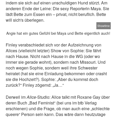
indem sie sich auf einen unschuldigen Hund stürzt. Am
anderen Ende der Leine: Die sexy Reporterin Maya. Sie
lädt Bette zum Essen ein – privat, nicht beruflich. Bette
will sich's überlegen.
Showtime
Angie hat ein gutes Gefühl bei Maya und Bette eigentlich auch!
Finley verabschiedet sich vor der Aufzeichnung von
Alices (vielleicht letzter) Show von Sophie: Sie fährt
nach Hause. Nicht nach Hause in die WG (oder wo
immer sie gerade wohnt), sondern nach Missouri. Und
noch wegen Sophie, sondern weil ihre Schwester
heiratet (hat sie eine Einladung bekommen oder crasht
sie die Hochzeit?). Sophie: „Aber du kommst doch
zurück?“ Finley zögernd: „Ja…“
Derweil im
Alice
-Studio: Alice talkt mit Roxane Gay über
deren Buch „Bad Feminist“ (bei uns im btb Verlag
erschienen) und die Frage, ob man auch eine „schlechte
queere“ Person sein kann. Das wäre dann heutzutage