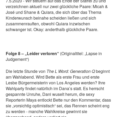
7.5.2020 - Wir steuern auf das Ende der Staffel zu und
verzeichnen aktuell nur zwei glückliche Paare: Micah &
José und Shane & Quiara, die sich über das Thema
Kinderwunsch beinahe scheiden ließen und sich
zusammenrauften, obwohl Quiara inzwischen
schwanger ist. Okay: anderthalb glückliche Paare.
Folge 8 – „Leider verloren“
(Originaltitel: „Lapse in
Judgement“)
Die letzte Stunde von
The L Word: Generation Q
beginnt
am Wahlabend. Wird Bette als erste Frau und erste
Lesbe Bürgermeisterin von Los Angeles werden? Ihre
Wahlparty findet natürlich im Dana’s statt. Es herrscht
gespannte Unruhe, Dani wuselt herum, die sexy
Reporterin Maya entlockt Bette nur den Kommentar, dass
sie „vorsichtig optimistisch“ sei, das Rennen scheint eng
zu werden - manche Wahlkreise gewinnt sie