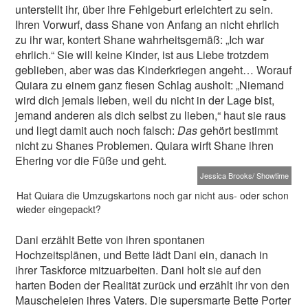
unterstellt ihr, über ihre Fehlgeburt erleichtert zu sein.
Ihren Vorwurf, dass Shane von Anfang an nicht ehrlich
zu ihr war, kontert Shane wahrheitsgemäß: „Ich war
ehrlich.“ Sie will keine Kinder, ist aus Liebe trotzdem
geblieben, aber was das Kinderkriegen angeht… Worauf
Quiara zu einem ganz fiesen Schlag ausholt: „Niemand
wird dich jemals lieben, weil du nicht in der Lage bist,
jemand anderen als dich selbst zu lieben,“ haut sie raus
und liegt damit auch noch falsch:
Das
gehört bestimmt
nicht zu Shanes Problemen. Quiara wirft Shane ihren
Ehering vor die Füße und geht.
Jessica Brooks/ Showtime
Hat Quiara die Umzugskartons noch gar nicht aus- oder schon
wieder eingepackt?
Dani erzählt Bette von ihren spontanen
Hochzeitsplänen, und Bette lädt Dani ein, danach in
ihrer Taskforce mitzuarbeiten. Dani holt sie auf den
harten Boden der Realität zurück und erzählt ihr von den
Mauscheleien ihres Vaters. Die supersmarte Bette Porter