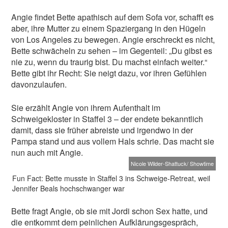
Angie findet Bette apathisch auf dem Sofa vor, schafft es
aber, ihre Mutter zu einem Spaziergang in den Hügeln
von Los Angeles zu bewegen. Angie erschreckt es nicht,
Bette schwächeln zu sehen – im Gegenteil: „Du gibst es
nie zu, wenn du traurig bist. Du machst einfach weiter.“
Bette gibt ihr Recht: Sie neigt dazu, vor ihren Gefühlen
davonzulaufen.
Sie erzählt Angie von ihrem Aufenthalt im
Schweigekloster in Staffel 3 – der endete bekanntlich
damit, dass sie früher abreiste und irgendwo in der
Pampa stand und aus vollem Hals schrie. Das macht sie
nun auch mit Angie.
Nicole Wilder-Shattuck/ Showtime
Fun Fact: Bette musste in Staffel 3 ins Schweige-Retreat, weil
Jennifer Beals hochschwanger war
Bette fragt Angie, ob sie mit Jordi schon Sex hatte, und
die entkommt dem peinlichen Aufklärungsgespräch,