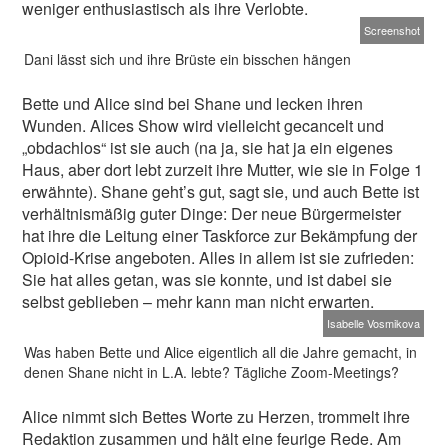
weniger enthusiastisch als ihre Verlobte.
Screenshot
Dani lässt sich und ihre Brüste ein bisschen hängen
Bette und Alice sind bei Shane und lecken ihren
Wunden. Alices Show wird vielleicht gecancelt und
„obdachlos“ ist sie auch (na ja, sie hat ja ein eigenes
Haus, aber dort lebt zurzeit ihre Mutter, wie sie in Folge 1
erwähnte). Shane geht’s gut, sagt sie, und auch Bette ist
verhältnismäßig guter Dinge: Der neue Bürgermeister
hat ihre die Leitung einer Taskforce zur Bekämpfung der
Opioid-Krise angeboten. Alles in allem ist sie zufrieden:
Sie hat alles getan, was sie konnte, und ist dabei sie
selbst geblieben – mehr kann man nicht erwarten.
Isabelle Vosmikova
Was haben Bette und Alice eigentlich all die Jahre gemacht, in
denen Shane nicht in L.A. lebte? Tägliche Zoom-Meetings?
Alice nimmt sich Bettes Worte zu Herzen, trommelt ihre
Redaktion zusammen und hält eine feurige Rede. Am