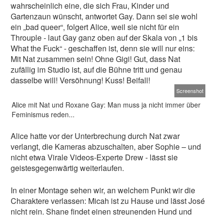
wahrscheinlich eine, die sich Frau, Kinder und
Gartenzaun wünscht, antwortet Gay. Dann sei sie wohl
ein „bad queer“, folgert Alice, weil sie nicht für ein
Throuple - laut Gay ganz oben auf der Skala von „1 bis
What the Fuck“ - geschaffen ist, denn sie will nur eins:
Mit Nat zusammen sein! Ohne Gigi! Gut, dass Nat
zufällig im Studio ist, auf die Bühne tritt und genau
dasselbe will! Versöhnung! Kuss! Beifall!
Screenshot
Alice mit Nat und Roxane Gay: Man muss ja nicht immer über
Feminismus reden...
Alice hatte vor der Unterbrechung durch Nat zwar
verlangt, die Kameras abzuschalten, aber Sophie – und
nicht etwa Virale Videos-Experte Drew - lässt sie
geistesgegenwärtig weiterlaufen.
In einer Montage sehen wir, an welchem Punkt wir die
Charaktere verlassen: Micah ist zu Hause und lässt José
nicht rein. Shane findet einen streunenden Hund und