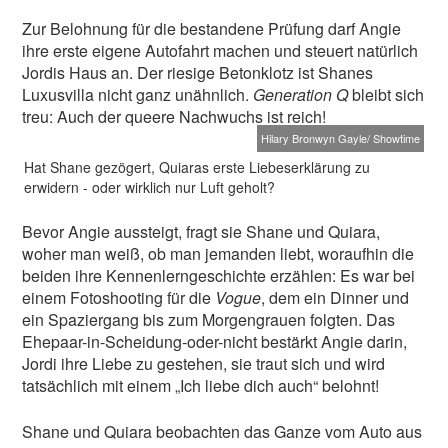
Zur Belohnung für die bestandene Prüfung darf Angie
ihre erste eigene Autofahrt machen und steuert natürlich
Jordis Haus an. Der riesige Betonklotz ist Shanes
Luxusvilla nicht ganz unähnlich.
Generation Q
bleibt sich
treu: Auch der queere Nachwuchs ist reich!
Hilary Bronwyn Gayle/ Showtime
Hat Shane gezögert, Quiaras erste Liebeserklärung zu
erwidern - oder wirklich nur Luft geholt?
Bevor Angie aussteigt, fragt sie Shane und Quiara,
woher man weiß, ob man jemanden liebt, woraufhin die
beiden ihre Kennenlerngeschichte erzählen: Es war bei
einem Fotoshooting für die
Vogue
, dem ein Dinner und
ein Spaziergang bis zum Morgengrauen folgten. Das
Ehepaar-in-Scheidung-oder-nicht bestärkt Angie darin,
Jordi ihre Liebe zu gestehen, sie traut sich und wird
tatsächlich mit einem „Ich liebe dich auch“ belohnt!
Shane und Quiara beobachten das Ganze vom Auto aus