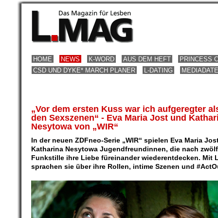
HOME
NEWS
K-WORD
AUS DEM HEFT
PRINCESS 
CSD UND DYKE* MARCH PLANER
L-DATING
MEDIADAT
„Vor dem ersten Kuss war ich aufgeregter al
den Sexszenen“ - Eva Maria Jost und Kathar
Nesytowa von „WIR“
In der neuen ZDFneo-Serie „WIR“ spielen Eva Maria Jos
Katharina Nesytowa Jugendfreundinnen, die nach zwölf
Funkstille ihre Liebe füreinander wiederentdecken. Mit
sprachen sie über ihre Rollen, intime Szenen und #ActO