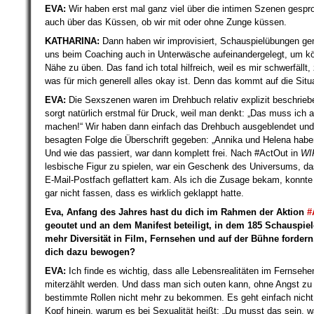
EVA:
Wir haben erst mal ganz viel über die intimen Szenen gesp
auch über das Küssen, ob wir mit oder ohne Zunge küssen.
KATHARINA:
Dann haben wir improvisiert, Schauspielübungen g
uns beim Coaching auch in Unterwäsche aufeinandergelegt, um kö
Nähe zu üben. Das fand ich total hilfreich, weil es mir schwerfällt,
was für mich generell alles okay ist. Denn das kommt auf die Situ
EVA:
Die Sexszenen waren im Drehbuch relativ explizit beschrie
sorgt natürlich erstmal für Druck, weil man denkt: „Das muss ich a
machen!“ Wir haben dann einfach das Drehbuch ausgeblendet und
besagten Folge die Überschrift gegeben: „Annika und Helena habe
Und wie das passiert, war dann komplett frei. Nach #ActOut in
W
lesbische Figur zu spielen, war ein Geschenk des Universums, da
E-Mail-Postfach geflattert kam. Als ich die Zusage bekam, konnte 
gar nicht fassen, dass es wirklich geklappt hatte.
Eva,
Anfang des Jahres hast du dich im Rahmen der Aktion
#
geoutet und an dem Manifest beteiligt, in dem 185 Schauspiel
mehr Diversität in Film, Fernsehen und auf der Bühne fordern
dich dazu bewogen?
EVA:
Ich finde es wichtig, dass alle Lebensrealitäten im Fernsehe
miterzählt werden. Und dass man sich outen kann, ohne Angst zu
bestimmte Rollen nicht mehr zu bekommen. Es geht einfach nicht
Kopf hinein, warum es bei Sexualität heißt: „Du musst das sein, 