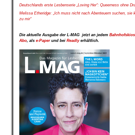
Deutschlands erste Lesbenserie „Loving Her“: Queerness ohne D
Melissa Etheridge: „Ich muss nicht nach Abenteuern suchen, si
zu mir“
Die aktuelle Ausgabe der L-MAG
jetzt an
jedem
Bahnhofskios
Abo
,
als
e-Paper
und bei
Readly
erhältlich.