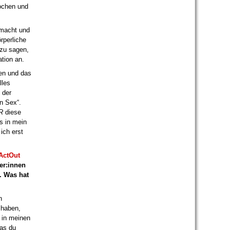
rochen und
emacht und
rperliche
 zu sagen,
ation an.
ben und das
lles
 der
n Sex“.
IR
diese
s in mein
ich erst
ActOut
er:innen
. Was hat
n
 haben,
 in meinen
was du