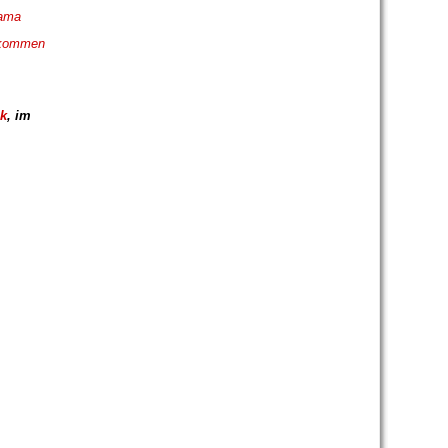
rama
e kommen
k
,
im