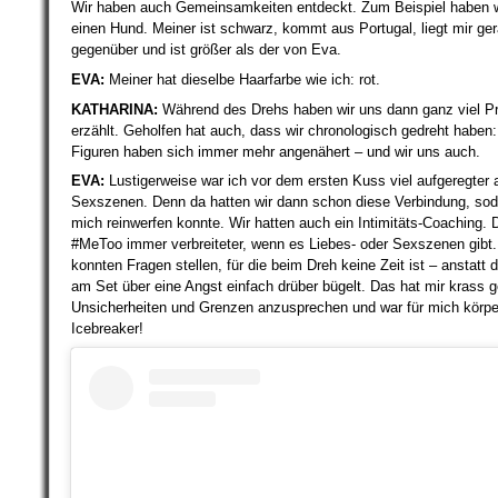
Wir haben auch Gemeinsamkeiten entdeckt. Zum Beispiel haben w
einen Hund. Meiner ist schwarz, kommt aus Portugal, liegt mir ge
gegenüber und ist größer als der von Eva.
EVA:
Meiner hat dieselbe Haarfarbe wie ich: rot.
KATHARINA:
Während des Drehs haben wir uns dann ganz viel Pr
erzählt. Geholfen hat auch, dass wir chronologisch gedreht haben:
Figuren haben sich immer mehr angenähert – und wir uns auch.
EVA:
Lustigerweise war ich vor dem ersten Kuss viel aufgeregter 
Sexszenen. Denn da hatten wir dann schon diese Verbindung, sod
mich reinwerfen konnte. Wir hatten auch ein Intimitäts-Coaching. D
#MeToo immer verbreiteter, wenn es Liebes- oder Sexszenen gibt.
konnten Fragen stellen, für die beim Dreh keine Zeit ist – anstatt
am Set über eine Angst einfach drüber bügelt. Das hat mir krass g
Unsicherheiten und Grenzen anzusprechen und war für mich körper
Icebreaker!