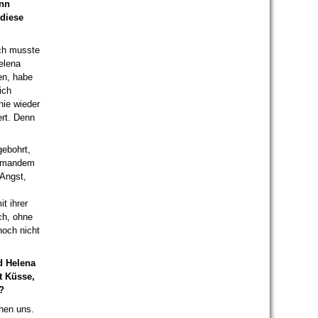
ann
 diese
Ich musste
elena
en, habe
ich
nie wieder
ert. Denn
ebohrt,
niemandem
 Angst,
t ihrer
ach, ohne
och nicht
d Helena
t Küsse,
?
hen uns.