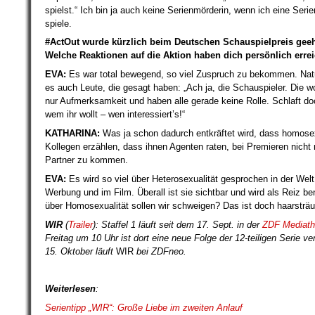
spielst.“ Ich bin ja auch keine Serienmörderin, wenn ich eine Seri
spiele.
#ActOut wurde kürzlich beim Deutschen Schauspielpreis geeh
Welche Reaktionen auf die Aktion haben dich persönlich erre
EVA:
Es war total bewegend, so viel Zuspruch zu bekommen. Natü
es auch Leute, die gesagt haben: „Ach ja, die Schauspieler. Die w
nur Aufmerksamkeit und haben alle gerade keine Rolle. Schlaft do
wem ihr wollt – wen interessiert’s!“
KATHARINA:
Was ja schon dadurch entkräftet wird, dass homose
Kollegen erzählen, dass ihnen Agenten raten, bei Premieren nicht 
Partner zu kommen.
EVA:
Es wird so viel über Heterosexualität gesprochen in der Welt,
Werbung und im Film. Überall ist sie sichtbar und wird als Reiz be
über Homosexualität sollen wir schweigen? Das ist doch haarsträ
WIR
(
Trailer
): Staffel 1 läuft seit dem 17. Sept. in der
ZDF Mediat
Freitag um 10 Uhr ist dort eine neue Folge der 12-teiligen Serie ve
15. Oktober läuft
WIR
bei ZDFneo.
Weiterlesen
:
Serientipp „WIR“: Große Liebe im zweiten Anlauf