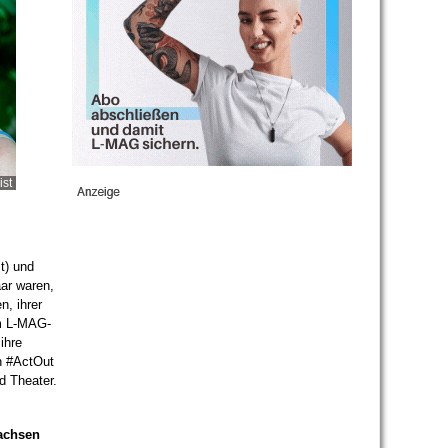
ist
t) und
aar waren,
n, ihrer
Im L-MAG-
ihre
n #ActOut
d Theater.
wachsen