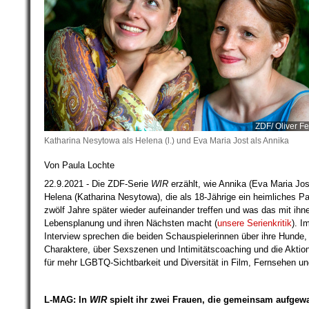
ZDF/ Oliver Fe
Katharina Nesytowa als Helena (l.) und Eva Maria Jost als Annika
Von Paula Lochte
22.9.2021 - Die ZDF-Serie
WIR
erzählt, wie Annika (Eva Maria Jos
Helena (Katharina Nesytowa), die als 18-Jährige ein heimliches P
zwölf Jahre später wieder aufeinander treffen und was das mit ihne
Lebensplanung und ihren Nächsten macht (
unsere Serienkritik
). 
Interview sprechen die beiden Schauspielerinnen über ihre Hunde, 
Charaktere, über Sexszenen und Intimitätscoaching und die Aktio
für mehr LGBTQ-Sichtbarkeit und Diversität in Film, Fernsehen un
L-MAG: In
WIR
spielt ihr zwei Frauen, die gemeinsam aufge