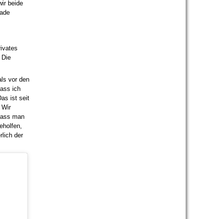
ir beide
rade
ivates
 Die
als vor den
ass ich
as ist seit
 Wir
 dass man
eholfen,
lich der