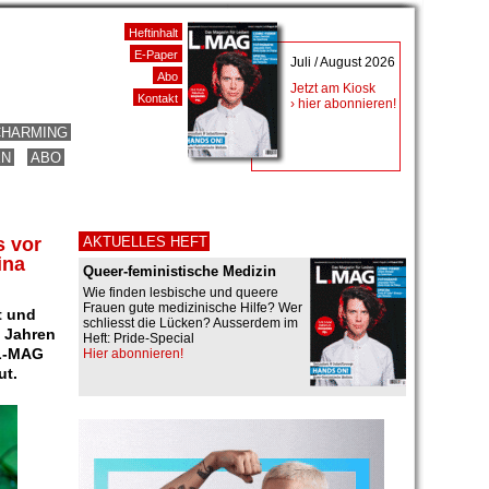
Heftinhalt
E-Paper
Juli / August 2026
Abo
Jetzt am Kiosk
Kontakt
› hier abonnieren!
CHARMING
EN
ABO
s vor
AKTUELLES HEFT
ina
Queer-feministische Medizin
Wie finden lesbische und queere
Frauen gute medizinische Hilfe? Wer
t und
schliesst die Lücken? Ausserdem im
 Jahren
Heft: Pride-Special
 L-MAG
Hier abonnieren!
ut.