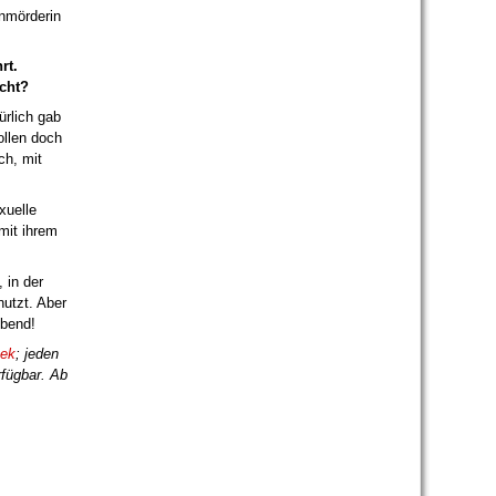
enmörderin
rt.
icht?
rlich gab
ollen doch
ch, mit
xuelle
mit ihrem
 in der
nutzt. Aber
ubend!
hek
; jeden
rfügbar. Ab