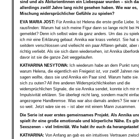
sind und als Abiturientinnen ein Liebespaar wurden – sich d
allerdings zwölf Jahre lang nicht gesehen haben. Wie war es,
Mischung widersprüchlicher Gefühle zu spielen?
EVA MARIA JOST:
Für Annika ist Helena die erste große Liebe. 
rausfinden: Warum hat sich meine Figur dann so lange nicht bei H
gemeldet? Denn ich selbst wäre da ganz anders. Um das zu spiel
ich mir eine Erklärung gebaut: Annika war krass verletzt. Sie hat s
seitdem verschlossen und vielleicht ein paar Affären gehabt, aber 
richtig verliebt. Als sie sich dann wiedersehen, ist Annika überford
davor ist sie die ganze Zeit weggelaufen.
KATHARINA NESYTOWA:
Ich wiederum habe an dem Punkt rumg
warum Helena, die eigentlich ein Freigeist ist, vor zwölf Jahren 
sagen wollte, dass sie und Annika ein Paar sind. Warum hatte sie
sich zu outen? All ihre anderen Widersprüchlichkeiten und die
widersprüchlichen Signale, die sie Annika sendet, konnte ich mir mi
Impulsivität erklären. Sie überlegt nicht lang, sondern macht einf
angezogene Handbremse. Was war also damals anders? Sie war n
so weit. Jetzt wäre sie es – ist aber mit einem Mann zusammen.
Die Serie ist euer erstes gemeinsames Projekt. Als Annika un
spielt ihr eine große emotionale und körperliche Nähe. Es gib
Sexszenen – viel Intimität. Wie habt ihr euch da herangetastet
KATHARINA:
Von Anfang an gab es ein intuitives Vertrauen zwisc