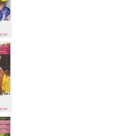
b >>
b >>