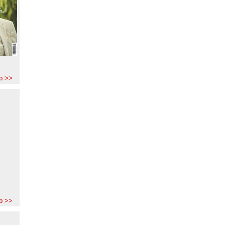
b >>
b >>