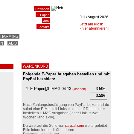
Heftinhalt
E-Paper
Juli / August 2026
Abo
Jetzt am Kiosk
Kontakt
› hier abonnieren!
CHARMING
EN
ABO
WARENKORB
Folgende E-Paper Ausgaben bestellen und mit
PayPal bezahlen:
1.
E-Paper@L-MAG 04-13
3.59€
(
löschen
)
3.59€
Nach Zahlungsbestätigung von PayPal bekommst du
sofort eine E-Mail mit Links zu den pdf-Dateien der
bestellten L-MAG Ausgaben (jeder Link ist zwei
Wochen lang aktiv).
Du wirst auf die Seite von
paypal.com
weitergeleitet.
Bitte informiere dich über deren
Datenschutzerklärung.