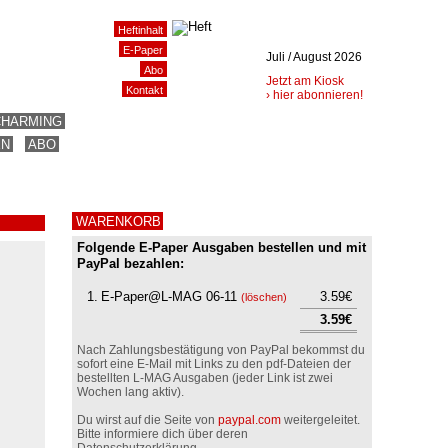
Heftinhalt
E-Paper
Juli / August 2026
Abo
Jetzt am Kiosk
Kontakt
› hier abonnieren!
CHARMING
EN
ABO
WARENKORB
Folgende E-Paper Ausgaben bestellen und mit
PayPal bezahlen:
1.
E-Paper@L-MAG 06-11
3.59€
(
löschen
)
3.59€
Nach Zahlungsbestätigung von PayPal bekommst du
sofort eine E-Mail mit Links zu den pdf-Dateien der
bestellten L-MAG Ausgaben (jeder Link ist zwei
Wochen lang aktiv).
Du wirst auf die Seite von
paypal.com
weitergeleitet.
Bitte informiere dich über deren
Datenschutzerklärung.