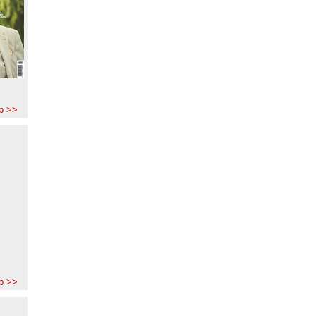
b >>
b >>