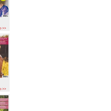
b >>
b >>