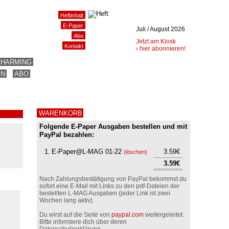
Heftinhalt
E-Paper
Juli / August 2026
Abo
Jetzt am Kiosk
Kontakt
› hier abonnieren!
CHARMING
EN
ABO
WARENKORB
Folgende E-Paper Ausgaben bestellen und mit
PayPal bezahlen:
1.
E-Paper@L-MAG 01-22
3.59€
(
löschen
)
3.59€
Nach Zahlungsbestätigung von PayPal bekommst du
sofort eine E-Mail mit Links zu den pdf-Dateien der
bestellten L-MAG Ausgaben (jeder Link ist zwei
Wochen lang aktiv).
Du wirst auf die Seite von
paypal.com
weitergeleitet.
Bitte informiere dich über deren
Datenschutzerklärung.