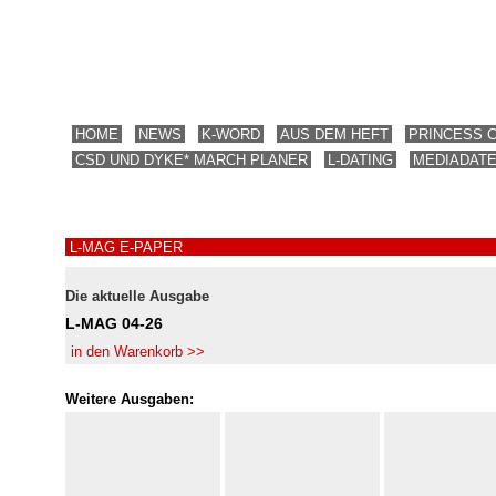
HOME
NEWS
K-WORD
AUS DEM HEFT
PRINCESS 
CSD UND DYKE* MARCH PLANER
L-DATING
MEDIADAT
L-MAG E-PAPER
Die aktuelle Ausgabe
L-MAG 04-26
in den Warenkorb >>
Weitere Ausgaben: