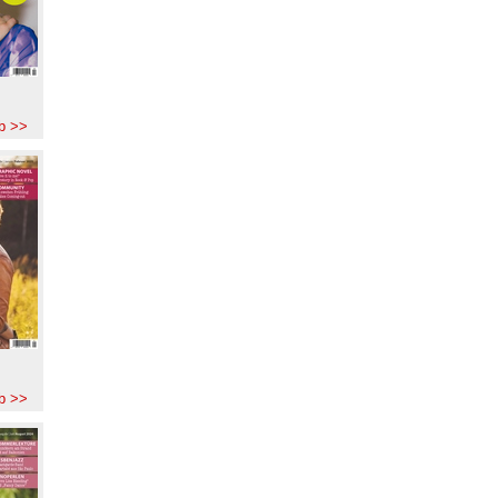
b >>
b >>