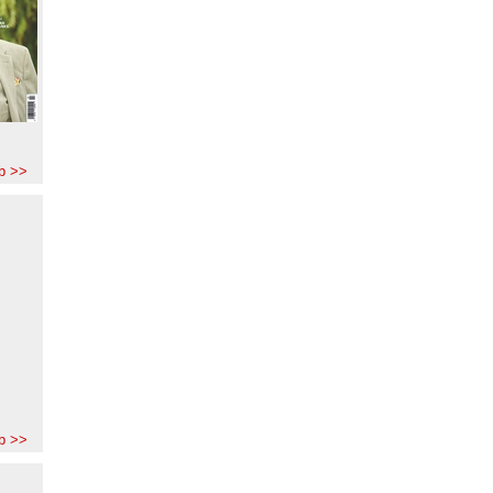
b >>
b >>