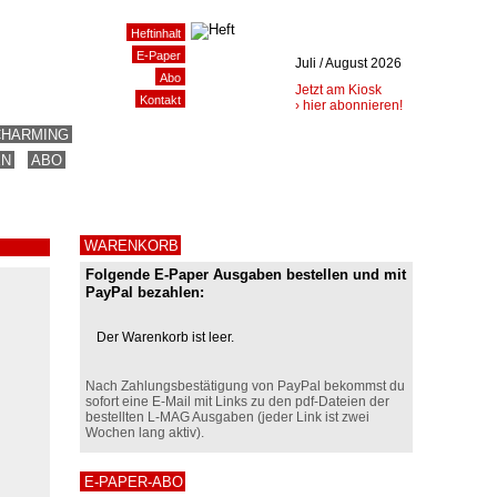
Heftinhalt
E-Paper
Juli / August 2026
Abo
Jetzt am Kiosk
Kontakt
› hier abonnieren!
CHARMING
EN
ABO
WARENKORB
Folgende E-Paper Ausgaben bestellen und mit
PayPal bezahlen:
Der Warenkorb ist leer.
Nach Zahlungsbestätigung von PayPal bekommst du
sofort eine E-Mail mit Links zu den pdf-Dateien der
bestellten L-MAG Ausgaben (jeder Link ist zwei
Wochen lang aktiv).
E-PAPER-ABO