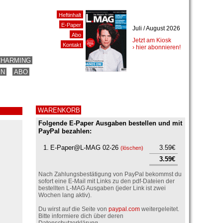
Heftinhalt
E-Paper
Juli / August 2026
Abo
Jetzt am Kiosk
Kontakt
› hier abonnieren!
CHARMING
EN
ABO
WARENKORB
Folgende E-Paper Ausgaben bestellen und mit
PayPal bezahlen:
1.
E-Paper@L-MAG 02-26
3.59€
(
löschen
)
3.59€
Nach Zahlungsbestätigung von PayPal bekommst du
sofort eine E-Mail mit Links zu den pdf-Dateien der
bestellten L-MAG Ausgaben (jeder Link ist zwei
Wochen lang aktiv).
Du wirst auf die Seite von
paypal.com
weitergeleitet.
Bitte informiere dich über deren
Datenschutzerklärung.