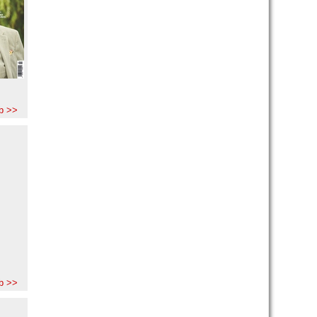
b >>
b >>