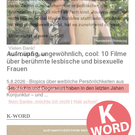
diese Zeiten durchstehen, die in politischer wie
finanzieller Hinsicht nicht einfach sind. Journalismus, der
nicht nur in Social Media Bubbles stattfindet, unabhängig
ist und dialogbereit bleibt, hat es zunehmend schwer.
Unterstützt unsere Arbeit!
Thunderbird Releasing
Vielen Dank!
Aufmüpfig, ungewöhnlich, cool: 10 Filme
Euer L-MAG-Team
über berühmte lesbische und bisexuelle
Frauen
5.8.2026
- Biopics über weibliche Persönlichkeiten aus
Geschichte und Gegenwart haben in den letzten Jahen
L-MAG.de unterstütze ich! >>
Konjunktur – und ...
Nein Danke, möchte ich nicht
|
Hab schon!
K-WORD