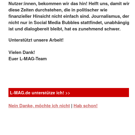
Nutzer:innen, bekommen wir das hin! Helft uns, damit wir
diese Zeiten durchstehen, die in politischer wie
finanzieller Hinsicht nicht einfach sind. Journalismus, der
nicht nur in Social Media Bubbles stattfindet, unabhängig
ist und dialogbereit bleibt, hat es zunehmend schwer.
Unterstützt unsere Arbeit!
Thunderbird Releasing
Vielen Dank!
Aufmüpfig, ungewöhnlich, cool: 10 Filme
Euer L-MAG-Team
über berühmte lesbische und bisexuelle
Frauen
5.8.2026
- Biopics über weibliche Persönlichkeiten aus
Geschichte und Gegenwart haben in den letzten Jahen
L-MAG.de unterstütze ich! >>
Konjunktur – und ...
Nein Danke, möchte ich nicht
|
Hab schon!
K-WORD