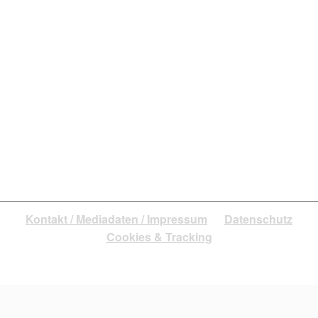
iStock.com/jeffbergen
Liebe, Freundschaft oder Liaison? Finde dein
Wunschdate.
Kontakt / Mediadaten / Impressum
Datenschutz
Cookies & Tracking