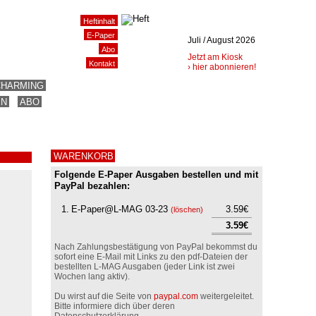
Heftinhalt
E-Paper
Juli / August 2026
Abo
Jetzt am Kiosk
Kontakt
› hier abonnieren!
CHARMING
EN
ABO
WARENKORB
Folgende E-Paper Ausgaben bestellen und mit
PayPal bezahlen:
1.
E-Paper@L-MAG 03-23
3.59€
(
löschen
)
3.59€
Nach Zahlungsbestätigung von PayPal bekommst du
sofort eine E-Mail mit Links zu den pdf-Dateien der
bestellten L-MAG Ausgaben (jeder Link ist zwei
Wochen lang aktiv).
Du wirst auf die Seite von
paypal.com
weitergeleitet.
Bitte informiere dich über deren
Datenschutzerklärung.