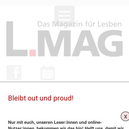
Bleibt out und proud!
NEWS
x
Nur mit euch, unseren Leser:innen und online-
Nutzer:innen, bekommen wir das hin! Helft uns, damit wir