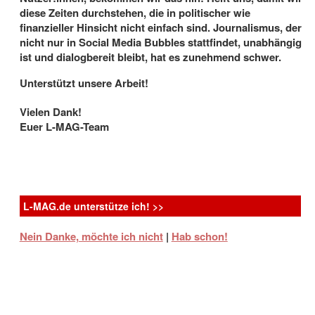
diese Zeiten durchstehen, die in politischer wie
finanzieller Hinsicht nicht einfach sind. Journalismus, der
nicht nur in Social Media Bubbles stattfindet, unabhängig
ist und dialogbereit bleibt, hat es zunehmend schwer.
Unterstützt unsere Arbeit!
Thunderbird Releasing
Vielen Dank!
Aufmüpfig, ungewöhnlich, cool: 10 Filme
Euer L-MAG-Team
über berühmte lesbische und bisexuelle
Frauen
5.8.2026
- Biopics über weibliche Persönlichkeiten aus
Geschichte und Gegenwart haben in den letzten Jahen
L-MAG.de unterstütze ich! >>
Konjunktur – und ...
Nein Danke, möchte ich nicht
|
Hab schon!
K-WORD