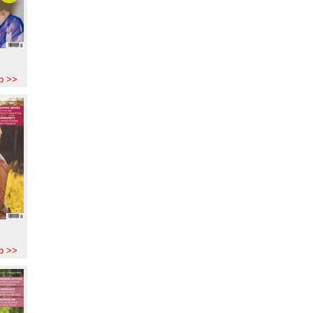
b >>
b >>