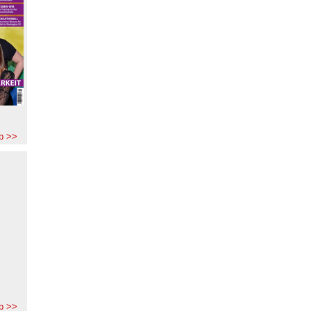
b >>
b >>