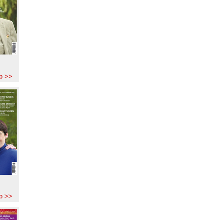
b >>
b >>