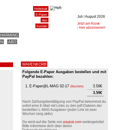
Heftinhalt
E-Paper
Juli / August 2026
Abo
Jetzt am Kiosk
Kontakt
› hier abonnieren!
CHARMING
EN
ABO
WARENKORB
Folgende E-Paper Ausgaben bestellen und mit
PayPal bezahlen:
1.
E-Paper@L-MAG 02-17
3.59€
(
löschen
)
3.59€
Nach Zahlungsbestätigung von PayPal bekommst du
sofort eine E-Mail mit Links zu den pdf-Dateien der
bestellten L-MAG Ausgaben (jeder Link ist zwei
Wochen lang aktiv).
Du wirst auf die Seite von
paypal.com
weitergeleitet.
Bitte informiere dich über deren
Datenschutzerklärung.