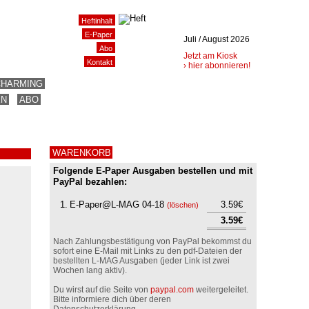
Heftinhalt
E-Paper
Juli / August 2026
Abo
Jetzt am Kiosk
Kontakt
› hier abonnieren!
CHARMING
EN
ABO
WARENKORB
Folgende E-Paper Ausgaben bestellen und mit
PayPal bezahlen:
1.
E-Paper@L-MAG 04-18
3.59€
(
löschen
)
3.59€
Nach Zahlungsbestätigung von PayPal bekommst du
sofort eine E-Mail mit Links zu den pdf-Dateien der
bestellten L-MAG Ausgaben (jeder Link ist zwei
Wochen lang aktiv).
Du wirst auf die Seite von
paypal.com
weitergeleitet.
Bitte informiere dich über deren
Datenschutzerklärung.