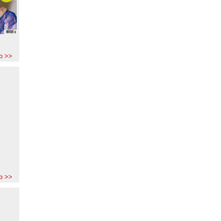
b >>
b >>