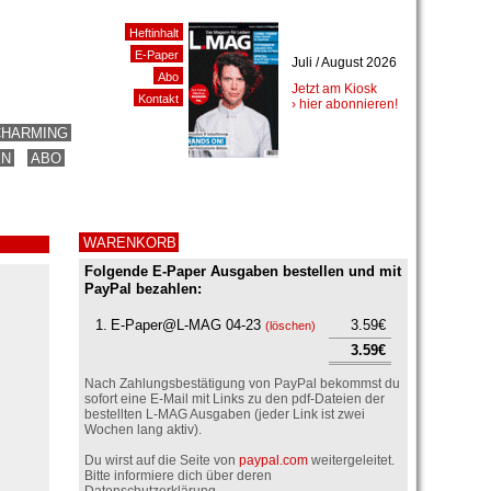
Heftinhalt
E-Paper
Juli / August 2026
Abo
Jetzt am Kiosk
Kontakt
› hier abonnieren!
CHARMING
EN
ABO
WARENKORB
Folgende E-Paper Ausgaben bestellen und mit
PayPal bezahlen:
1.
E-Paper@L-MAG 04-23
3.59€
(
löschen
)
3.59€
Nach Zahlungsbestätigung von PayPal bekommst du
sofort eine E-Mail mit Links zu den pdf-Dateien der
bestellten L-MAG Ausgaben (jeder Link ist zwei
Wochen lang aktiv).
Du wirst auf die Seite von
paypal.com
weitergeleitet.
Bitte informiere dich über deren
Datenschutzerklärung.