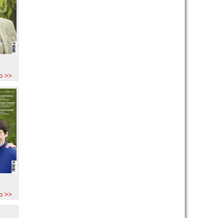
b >>
b >>