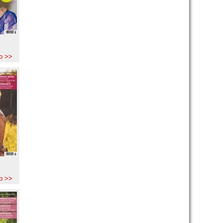
b >>
b >>