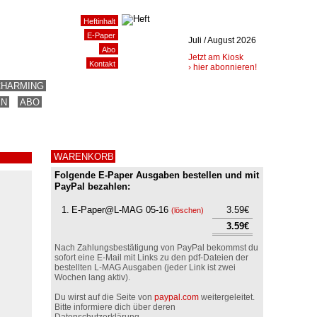
Heftinhalt
E-Paper
Juli / August 2026
Abo
Jetzt am Kiosk
Kontakt
› hier abonnieren!
CHARMING
EN
ABO
WARENKORB
Folgende E-Paper Ausgaben bestellen und mit
PayPal bezahlen:
1.
E-Paper@L-MAG 05-16
3.59€
(
löschen
)
3.59€
Nach Zahlungsbestätigung von PayPal bekommst du
sofort eine E-Mail mit Links zu den pdf-Dateien der
bestellten L-MAG Ausgaben (jeder Link ist zwei
Wochen lang aktiv).
Du wirst auf die Seite von
paypal.com
weitergeleitet.
Bitte informiere dich über deren
Datenschutzerklärung.