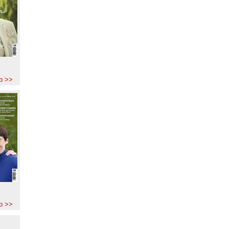
b >>
b >>