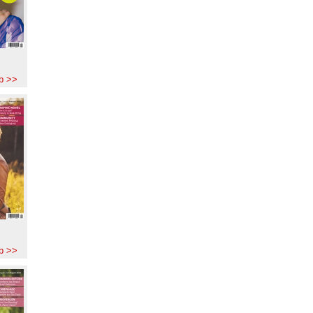
b >>
b >>