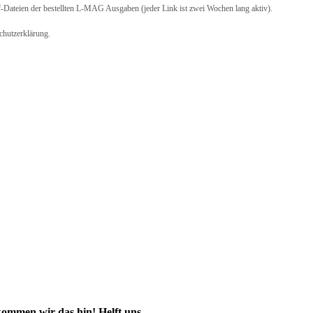
-Dateien der bestellten L-MAG Ausgaben (jeder Link ist zwei Wochen lang aktiv).
schutzerklärung.
kommen wir das hin! Helft uns,