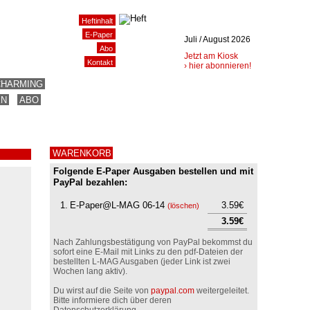
Heftinhalt
E-Paper
Juli / August 2026
Abo
Jetzt am Kiosk
Kontakt
› hier abonnieren!
CHARMING
EN
ABO
WARENKORB
Folgende E-Paper Ausgaben bestellen und mit
PayPal bezahlen:
1.
E-Paper@L-MAG 06-14
3.59€
(
löschen
)
3.59€
Nach Zahlungsbestätigung von PayPal bekommst du
sofort eine E-Mail mit Links zu den pdf-Dateien der
bestellten L-MAG Ausgaben (jeder Link ist zwei
Wochen lang aktiv).
Du wirst auf die Seite von
paypal.com
weitergeleitet.
Bitte informiere dich über deren
Datenschutzerklärung.