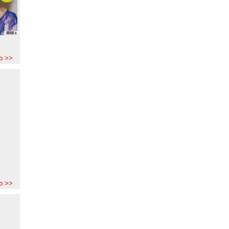
b >>
b >>