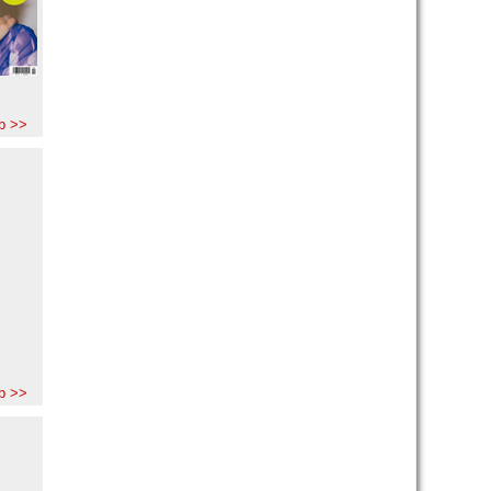
b >>
b >>