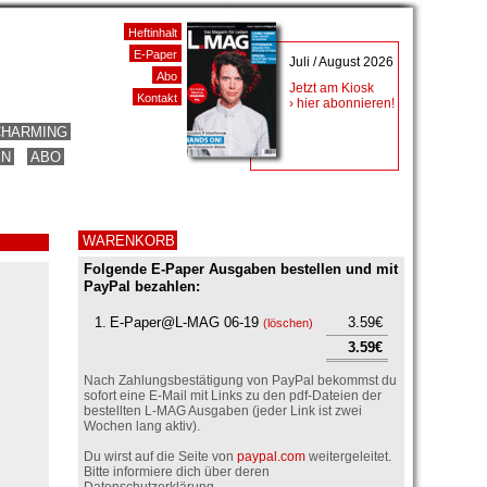
Heftinhalt
E-Paper
Juli / August 2026
Abo
Jetzt am Kiosk
Kontakt
› hier abonnieren!
CHARMING
EN
ABO
WARENKORB
Folgende E-Paper Ausgaben bestellen und mit
PayPal bezahlen:
1.
E-Paper@L-MAG 06-19
3.59€
(
löschen
)
3.59€
Nach Zahlungsbestätigung von PayPal bekommst du
sofort eine E-Mail mit Links zu den pdf-Dateien der
bestellten L-MAG Ausgaben (jeder Link ist zwei
Wochen lang aktiv).
Du wirst auf die Seite von
paypal.com
weitergeleitet.
Bitte informiere dich über deren
Datenschutzerklärung.