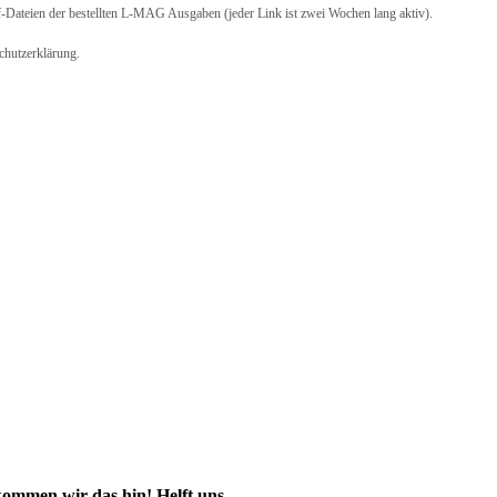
-Dateien der bestellten L-MAG Ausgaben (jeder Link ist zwei Wochen lang aktiv).
schutzerklärung.
kommen wir das hin! Helft uns,