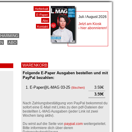
Heftinhalt
E-Paper
Juli / August 2026
Abo
Jetzt am Kiosk
Kontakt
› hier abonnieren!
CHARMING
EN
ABO
WARENKORB
Folgende E-Paper Ausgaben bestellen und mit
PayPal bezahlen:
1.
E-Paper@L-MAG 03-25
3.59€
(
löschen
)
3.59€
Nach Zahlungsbestätigung von PayPal bekommst du
sofort eine E-Mail mit Links zu den pdf-Dateien der
bestellten L-MAG Ausgaben (jeder Link ist zwei
Wochen lang aktiv).
Du wirst auf die Seite von
paypal.com
weitergeleitet.
Bitte informiere dich über deren
Datenschutzerklärung.