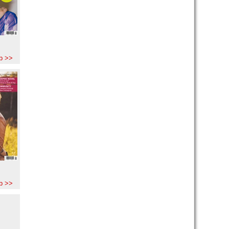
b >>
b >>