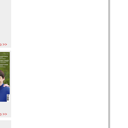
b >>
b >>