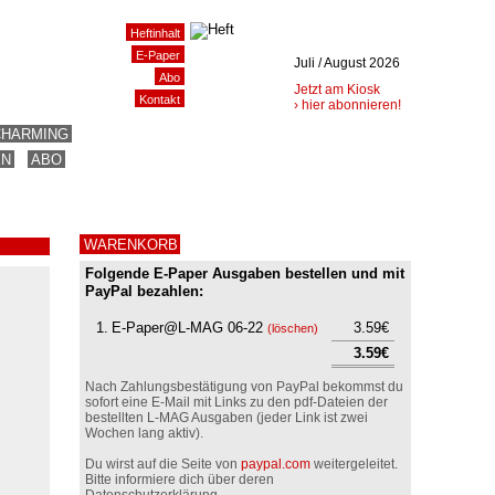
Heftinhalt
E-Paper
Juli / August 2026
Abo
Jetzt am Kiosk
Kontakt
› hier abonnieren!
CHARMING
EN
ABO
WARENKORB
Folgende E-Paper Ausgaben bestellen und mit
PayPal bezahlen:
1.
E-Paper@L-MAG 06-22
3.59€
(
löschen
)
3.59€
Nach Zahlungsbestätigung von PayPal bekommst du
sofort eine E-Mail mit Links zu den pdf-Dateien der
bestellten L-MAG Ausgaben (jeder Link ist zwei
Wochen lang aktiv).
Du wirst auf die Seite von
paypal.com
weitergeleitet.
Bitte informiere dich über deren
Datenschutzerklärung.